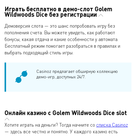
Играть бесплатно в демо-слот Golem
Wildwoods Dice без регистрации
Демоверсия слота — это шанс попробовать игру без
пополнения счета. Вы можете увидеть, как работают
бонусы, какая отдача и какие особенности у автомата.
Бесплатный режим помогает разобраться в правилах и
выбрать подходящий стиль игры.
Casinoz предлагает обширную коллекцию
демо-игр, доступных 24/7.
Онлайн казино с Golem Wildwoods Dice slot
Хотите играть на деньги? Тогда начните со
списка Casinoz
— здесь все честно и понятно. У каждого казино есть