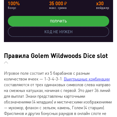
100%
35 000 ₽
x30
бонус
макс. сумма
вейджер
ПОЛУЧИТЬ
КОД НЕ НУЖЕН
Правила Golem Wildwoods Dice slot
Игровое поле состоит из 5 барабанов с разным
количеством ячеек — 1-3-4-3-1.
Выигрышные комбинации
составляются от трех одинаковых символов слева направо
на смежных катушках, начиная с первой. Это дает 36 линий
для выплат. Знаки представлены карточными
обозначениями (4 младших) и мистическими изображениями
— мухомор, флакон с зельем, камень, Голем (4 старших).
Фриспинов и других бонусных раундов в онлайн слоте не