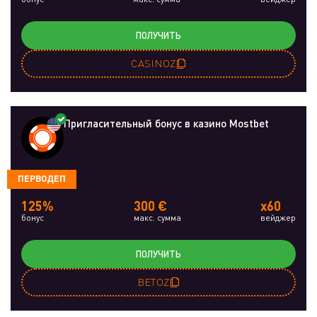
ПОЛУЧИТЬ
CASINOZ
Пригласительный бонус в казино Mostbet
ПЕРВОДЕП
125%
300 €
x60
бонус
макс. сумма
вейджер
ПОЛУЧИТЬ
BETOZ