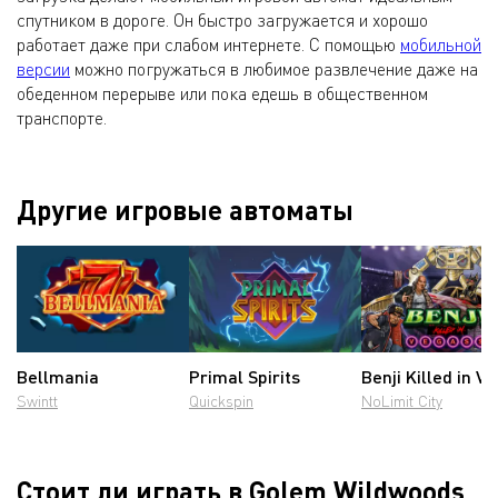
спутником в дороге. Он быстро загружается и хорошо
работает даже при слабом интернете. С помощью
мобильной
версии
можно погружаться в любимое развлечение даже на
обеденном перерыве или пока едешь в общественном
транспорте.
Другие игровые автоматы
Bellmania
Primal Spirits
Benji Killed in V
Swintt
Quickspin
NoLimit City
Стоит ли играть в Golem Wildwoods