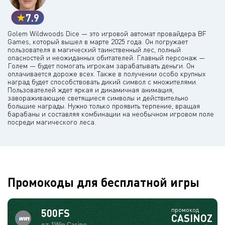
7.9
Golem Wildwoods Dice — это игровой автомат провайдера BF
Games, который вышел в марте 2025 года. Он погружает
пользователя в магический таинственный лес, полный
опасностей и неожиданных обитателей. Главный персонаж —
Голем — будет помогать игрокам зарабатывать деньги. Он
оплачивается дороже всех. Также в получении особо крупных
наград будет способствовать дикий символ с множителями.
Пользователей ждет яркая и динамичная анимация,
завораживающие светящиеся символы и действительно
большие награды. Нужно только проявить терпение, вращая
барабаны и составляя комбинации на необычном игровом поле
посреди магического леса.
Промокоды для бесплатной игры
промокод
500FS
CASINOZ
от 1Win Casino