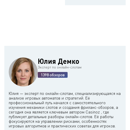
Юлия Демко
Эксперт по онлайн-слотам
1398 обзоров
Юлия — эксперт по онлайн-слотам, специализирующаяся на
анализе игровых автоматов и стратегий. Её
профессиональный путь начался с самостоятельного
изучения механики слотов и создания фриланс-обзоров, а
сегодня она является ключевым автором Casinoz , где
публикует детальные разборы онлайн-слотов. Её работы
фокусируются на управлении рисками, особенностях