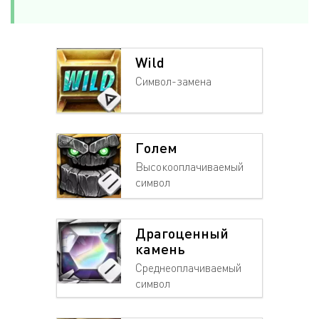
Wild
Символ-замена
Голем
Высокооплачиваемый
символ
Драгоценный
камень
Среднеоплачиваемый
символ