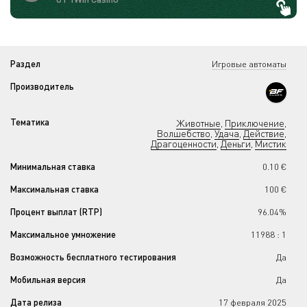
Раздел
Игровые автоматы
Производитель
Тематика
Животные
Приключение
,
,
Волшебство
Удача
Действие
,
,
,
Драгоценности
Деньги
Мистик
,
,
Минимальная ставка
0.10 €
Максимальная ставка
100 €
Процент выплат (RTP)
96.04%
Максимальное умножение
11988 : 1
Возможность бесплатного тестирования
Да
Мобильная версия
Да
Дата релиза
17 февраля 2025