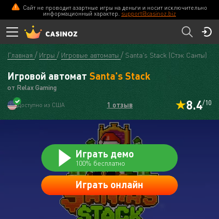
Сайт не проводит азартные игры на деньги и носит исключительно
CASINOZ
ПЕРЕЙТИ
информационный характер.
support@casinoz.biz
Главная
Игры
Игровые автоматы
Santa's Stack (Стэк Санты)
Игровой автомат
Santa's Stack
от Relax Gaming
8.4
/10
1 отзыв
Доступно из США
Играть демо
100% бесплатно
Играть онлайн