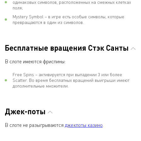
одинаковых символов, расположенных на смежных клетках
поля;
Mystery Symbol – в игре есть особые символы, которые
превращаются в один из символов.
Бесплатные вращения Стэк Санты
В слоте имеются фриспины:
Free Spins – активируется при выпадении 3 или более
Scatter. Во время бесплатных вращений выигрыши имеют
дополнительные множители.
Джек-поты
В слоте не разыгрываются
джекпоты казино
.