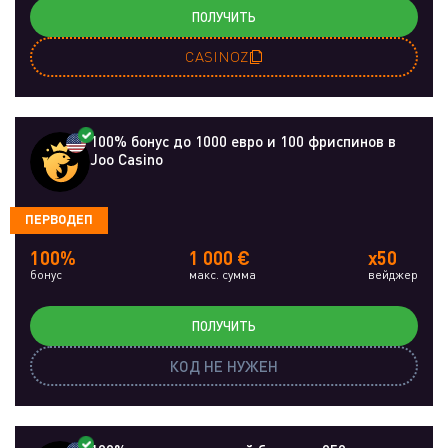
ПОЛУЧИТЬ
CASINOZ
100% бонус до 1000 евро и 100 фриспинов в
Joo Casino
ПЕРВОДЕП
100%
1 000 €
x50
бонус
макс. сумма
вейджер
ПОЛУЧИТЬ
КОД НЕ НУЖЕН