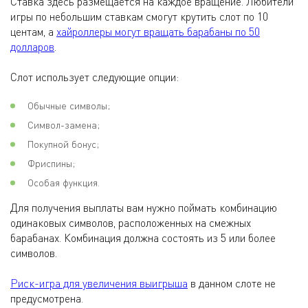
Ставка здесь размещается на каждое вращение. Любители
игры по небольшим ставкам смогут крутить слот по 10
центам, а
хайроллеры могут вращать барабаны по 50
долларов
.
Слот использует следующие опции:
Обычные символы;
Символ-замена;
Покупной бонус;
Фриспины;
Особая функция.
Для получения выплаты вам нужно поймать комбинацию
одинаковых символов, расположенных на смежных
барабанах. Комбинация должна состоять из 5 или более
символов.
Риск-игра для увеличения выигрыша
в данном слоте не
предусмотрена.