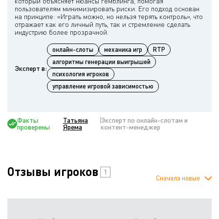
который объясняет нюансы гемблинга, помогая
пользователям минимизировать риски. Его подход основан
на принципе: «Играть можно, но нельзя терять контроль», что
отражает как его личный путь, так и стремление сделать
онлайн-слоты
механика игр
RTP
алгоритмы генерации выигрышей
Эксперт в:
психология игроков
управление игровой зависимостью
Факты
Татьяна
Эксперт по онлайн-слотам и
проверены
Ярема
контент-менеджер
Отзывы игроков
1
Сначала новые