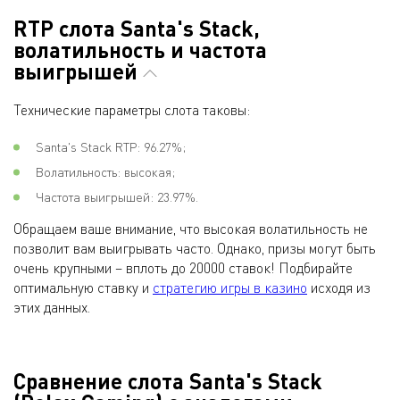
RTP слота Santa's Stack,
волатильность и частота
выигрышей
Технические параметры слота таковы:
Santa's Stack RTP: 96.27%;
Волатильность: высокая;
Частота выигрышей: 23.97%.
Обращаем ваше внимание, что высокая волатильность не
позволит вам выигрывать часто. Однако, призы могут быть
очень крупными – вплоть до 20000 ставок! Подбирайте
оптимальную ставку и
стратегию игры в казино
исходя из
этих данных.
Сравнение слота Santa's Stack