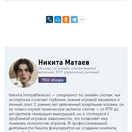
RTP Santa's Stack равен 96.27%.
Никита Матаев
Эксперт по онлайн-слотам (анализ
механики, RTP, управление рисками)
1502 обзора
Никита (motyathewise) — специалист по онлайн-слотам, чья
экспертиза сочетает глубокие знания игровой механики и
личный опыт. С ранних лет увлеченный азартными играми, он
не только изучил технические аспекты слотов — от RTP до
алгоритмов генерации выигрышей, но и столкнулся с
проблемой игровой зависимости, что позволяет ему
понимать психологию игроков. В профессиональной
деятельности Никита фокусируется на создании контента,