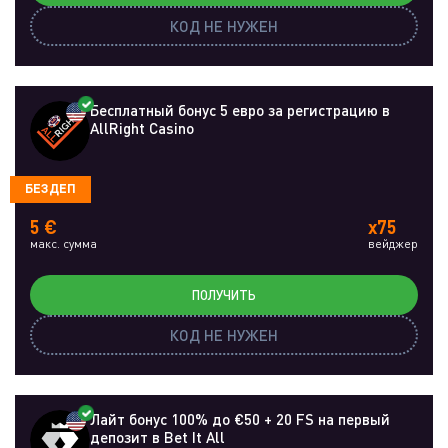
КОД НЕ НУЖЕН
Бесплатный бонус 5 евро за регистрацию в
AllRight Casino
БЕЗДЕП
5 €
x75
макс. сумма
вейджер
ПОЛУЧИТЬ
КОД НЕ НУЖЕН
Лайт бонус 100% до €50 + 20 FS на первый
депозит в Bet It All