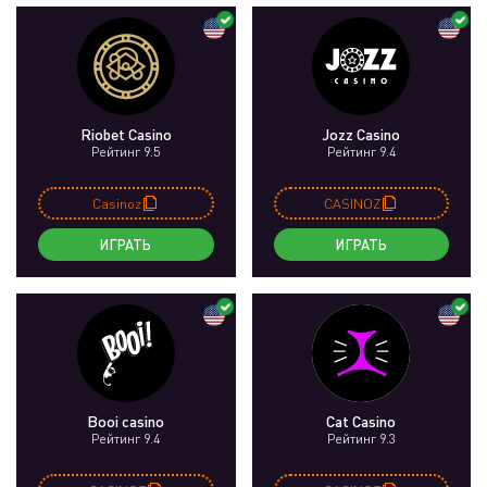
Riobet Casino
Jozz Casino
Рейтинг 9.5
Рейтинг 9.4
Casinoz
CASINOZ
ИГРАТЬ
ИГРАТЬ
Booi casino
Cat Casino
Рейтинг 9.4
Рейтинг 9.3