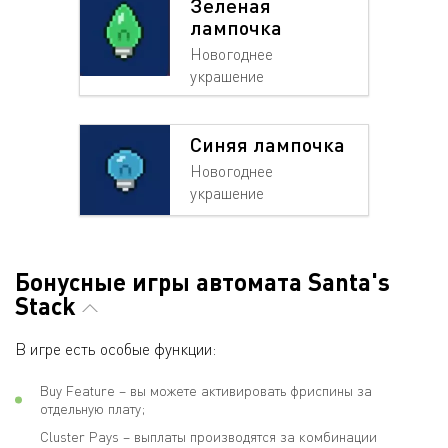
Зеленая
лампочка
Новогоднее
украшение
Синяя лампочка
Новогоднее
украшение
Бонусные игры автомата Santa's
Stack
В игре есть особые функции:
Buy Feature – вы можете активировать фриспины за
отдельную плату;
Cluster Pays – выплаты производятся за комбинации