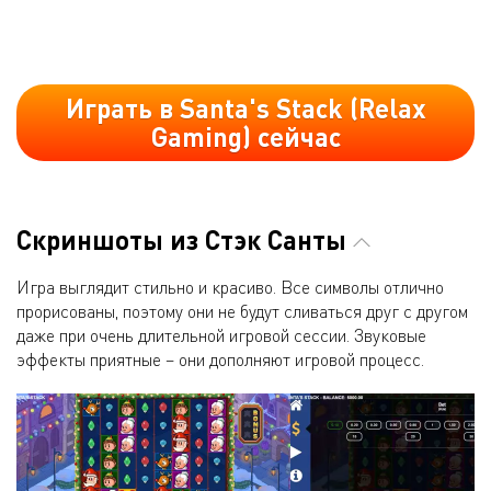
Играть в Santa's Stack (Relax
Gaming) сейчас
Скриншоты из Стэк Санты
Игра выглядит стильно и красиво. Все символы отлично
прорисованы, поэтому они не будут сливаться друг с другом
даже при очень длительной игровой сессии. Звуковые
эффекты приятные – они дополняют игровой процесс.