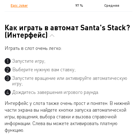
Epic Joker
97 %
Средняя
Как играть в автомат Santa's Stack?
(Интерфейс)
Играть в слот очень легко:
Запустите игру;
Выберите нужную вам ставку;
Запустите вращение или активируйте автоматическую
игру;
Дождитесь завершения игрового раунда.
Интерфейс у слота также очень прост и понятен. В нижней
части экрана вы найдете кнопки запуска автоматической
игры, вращения, выбора ставки и вызова справочной
информации. Слева вы можете активировать платную
функцию.