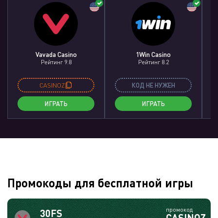
Vavada Casino
1Win Casino
Рейтинг 9.8
Рейтинг 8.2
CASINOZ
КОД НЕ НУЖЕН
ИГРАТЬ
ИГРАТЬ
Промокоды для бесплатной игры
промокод
30FS
CASINOZ