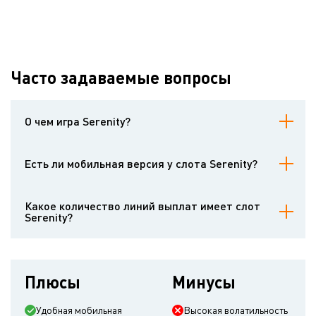
Часто задаваемые вопросы
О чем игра Serenity?
Слот Serenity переносит в атмосферу китайского праздника.
Есть ли мобильная версия у слота Serenity?
Serenity - слот с удобной браузерной мобильной версией.
Какое количество линий выплат имеет слот
Serenity?
У игры Serenity 15 линий выплат.
Плюсы
Минусы
Удобная мобильная
Высокая волатильность