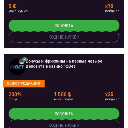
5 €
x75
макс. сумма
вейджер
ПОЛУЧИТЬ
КОД НЕ НУЖЕН
Бонусы и фриспины на первые четыре
депозита в казино 1xBet
ВЫБОР РЕДАКЦИИ
200%
1 500 $
x35
бонус
макс. сумма
вейджер
ПОЛУЧИТЬ
КОД НЕ НУЖЕН