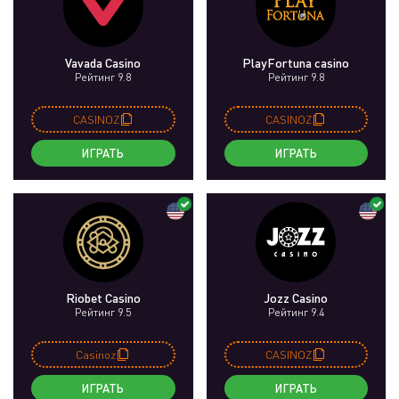
Vavada Casino
PlayFortuna casino
Рейтинг 9.8
Рейтинг 9.8
CASINOZ
CASINOZ
ИГРАТЬ
ИГРАТЬ
Riobet Casino
Jozz Casino
Рейтинг 9.5
Рейтинг 9.4
Casinoz
CASINOZ
ИГРАТЬ
ИГРАТЬ