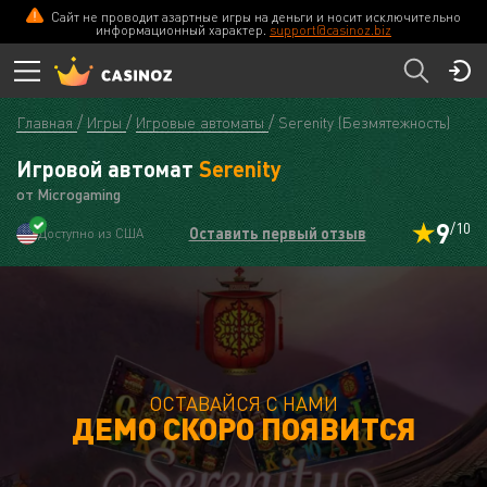
Сайт не проводит азартные игры на деньги и носит исключительно
информационный характер.
support@casinoz.biz
Главная
Игры
Игровые автоматы
Serenity (Безмятежность)
Игровой автомат
Serenity
от Microgaming
9
/10
Оставить первый отзыв
Доступно из США
ОСТАВАЙСЯ С НАМИ
ДЕМО СКОРО ПОЯВИТСЯ