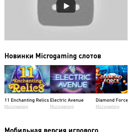
Новинки Microgaming слотов
11 Enchanting Relics
Electric Avenue
Diamond Force
Microgaming
Microgaming
Microgaming
Мобильная версия игрового