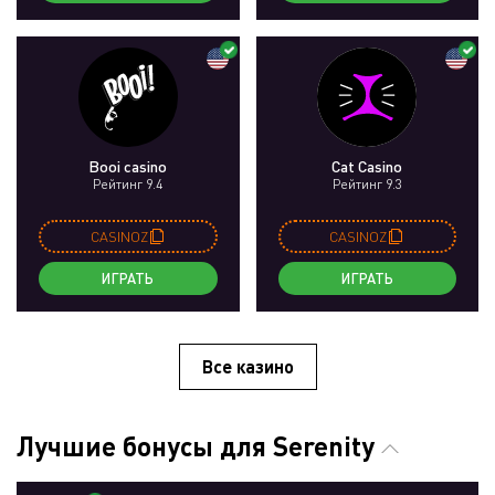
Booi casino
Cat Casino
Рейтинг 9.4
Рейтинг 9.3
CASINOZ
CASINOZ
ИГРАТЬ
ИГРАТЬ
Все казино
Лучшие бонусы для Serenity