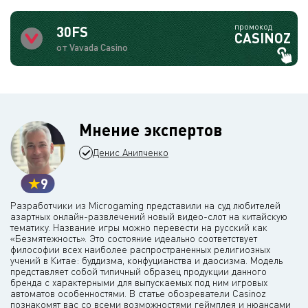
промокод
30FS
CASINOZ
от Vavada Casino
Мнение экспертов
Денис Анипченко
9
Разработчики из Microgaming представили на суд любителей
азартных онлайн-развлечений новый видео-слот на китайскую
тематику. Название игры можно перевести на русский как
«Безмятежность». Это состояние идеально соответствует
философии всех наиболее распространенных религиозных
учений в Китае: буддизма, конфуцианства и даосизма. Модель
представляет собой типичный образец продукции данного
бренда с характерными для выпускаемых под ним игровых
автоматов особенностями. В статье обозреватели Casinoz
познакомят вас со всеми возможностями геймплея и нюансами