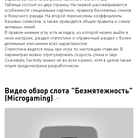
Таблица состоит из двух страниц. На первой рассматриваются
особенности специальных картинок, правила бесплатных спинов
и бонусного раунда. На второй перечислены коэффициенты
базовых символов, а также приводятся общие правила и схема
активных линий.
В правом нижнем углу есть вкладка, из которой можно выйти в
окно настроек, раздел статистики и справочный раздел с более
детальным описанием всех характеристик.
Статистика ведется лишь при игре по настоящим ставкам. В
параметрах можно отрегулировать скорость спина и звук.
Скачивать Serenity можно не во всех казино, хотя в целом такая
опция предусмотрена разработчиком.
Видео обзор слота "Безмятежность"
(Microgaming)