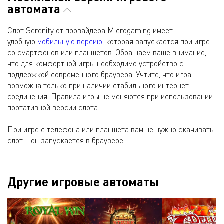
автомата
Слот Serenity от провайдера Microgaming имеет
удобную
мобильную версию
, которая запускается при игре
со смартфонов или планшетов. Обращаем ваше внимание,
что для комфортной игры необходимо устройство с
поддержкой современного браузера. Учтите, что игра
возможна только при наличии стабильного интернет
соединения. Правила игры не меняются при использовании
портативной версии слота.
При игре с телефона или планшета вам не нужно скачивать
слот – он запускается в браузере.
Другие игровые автоматы