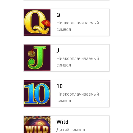
Q
Низкооплачиваемый
символ
J
Низкооплачиваемый
символ
10
Низкооплачиваемый
символ
Wild
Дикий символ