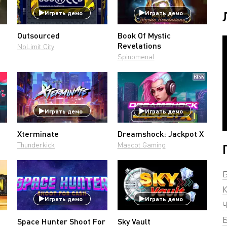
Играть демо
Играть демо
Outsourced
Book Of Mystic
Revelations
NoLimit City
Spinomenal
Играть демо
Играть демо
Xterminate
Dreamshock: Jackpot X
Thunderkick
Mascot Gaming
Б
К
Играть демо
Играть демо
Ч
Б
Space Hunter Shoot For
Sky Vault