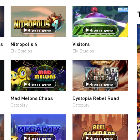
Играть демо
Играть демо
is
Nitropolis 4
Visitors
Elk Studios
Elk Studios
Играть демо
Играть демо
Mad Melons Chaos
Dystopia Rebel Road
Octoplay
Octoplay
Играть демо
Играть демо