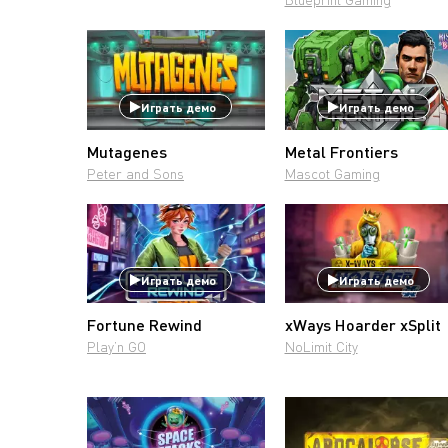
Играть демо
Играть демо
Mutagenes
Metal Frontiers
Peter and Sons
Mascot Gaming
Играть демо
Играть демо
Fortune Rewind
xWays Hoarder xSplit
Play’n GO
NoLimit City