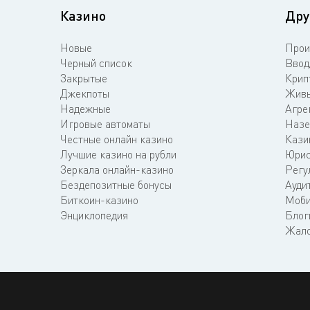
Казино
Дру
Новые
Прои
Черный список
Ввод
Закрытые
Крип
Джекпоты
Живы
Надежные
Агре
Игровые автоматы
Назе
Честные онлайн казино
Кази
Лучшие казино на рубли
Юрис
Зеркала онлайн-казино
Регу
Бездепозитные бонусы
Ауди
Биткоин-казино
Моби
Энциклопедия
Блог
Жал