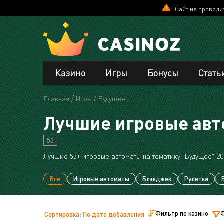
Сайт не проводи
Казино
Игры
Бонусы
Стать
Главная
Игры
Будущее
Лучшие игровые авто
53
Лучшие 53+ игровые автоматы на тематику "Будущее" 
Все
Игровые автоматы
Блэкджек
Рулетка
Фильтр по казино
Сортировка: По дате добавления