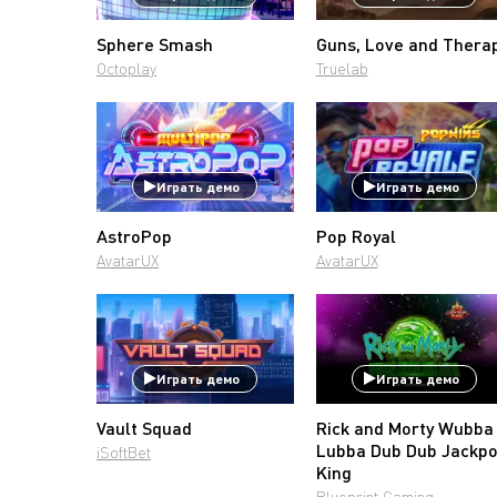
Sphere Smash
Guns, Love and Thera
Octoplay
Truelab
Играть демо
Играть демо
AstroPop
Pop Royal
AvatarUX
AvatarUX
Играть демо
Играть демо
Vault Squad
Rick and Morty Wubba
Lubba Dub Dub Jackpo
iSoftBet
King
Blueprint Gaming