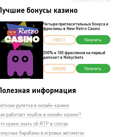
Лучшие бонусы казино
Четыре пригласительных бонуса и
фриспины в New Retro Casino
FIRST1
Получить
200% и 100 фриспинов на первый
депозит в Nokycbets
WIN200
Получить
Полезная информация
иткоин рулетка в онлайн-казино
ак работает кешбэк в онлайн-казино?
то нужно знать об RTP в слотах
онусные барабаны в игровых автоматах