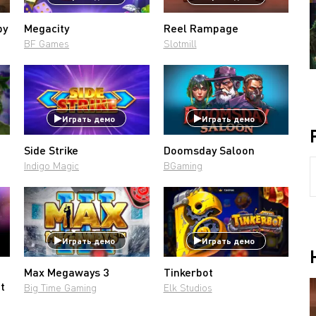
py
Megacity
Reel Rampage
BF Games
Slotmill
Играть демо
Играть демо
Side Strike
Doomsday Saloon
Indigo Magic
BGaming
Играть демо
Играть демо
Max Megaways 3
Tinkerbot
t
Big Time Gaming
Elk Studios