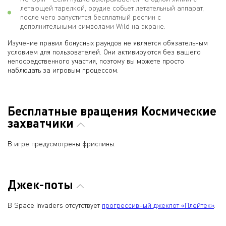
летающей тарелкой, орудие собьет летательный аппарат,
после чего запустится бесплатный респин с
дополнительными символами Wild на экране.
Изучение правил бонусных раундов не является обязательным
условием для пользователей. Они активируются без вашего
непосредственного участия, поэтому вы можете просто
наблюдать за игровым процессом.
Бесплатные вращения Космические
захватчики
В игре предусмотрены фриспины.
Джек-поты
В Space Invaders отсутствует
прогрессивный джекпот «Плейтек»
.