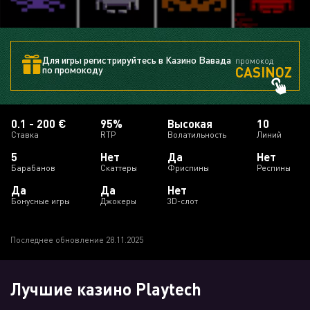
Для игры регистрируйтесь в Казино Вавада
промокод
CASINOZ
по промокоду
0.1 - 200 €
95%
Высокая
10
Ставка
RTP
Волатильность
Линий
5
Нет
Да
Нет
Барабанов
Скаттеры
Фриспины
Респины
Да
Да
Нет
Бонусные игры
Джокеры
3D-слот
Последнее обновление 28.11.2025
Лучшие казино Playtech