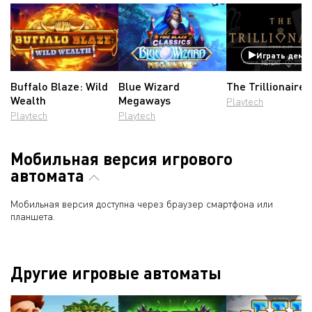
Играть демо
Buffalo Blaze: Wild
Blue Wizard
The Trillionaire
Wealth
Megaways
Playtech
Playtech
Playtech
Мобильная версия игрового
автомата
Мобильная версия доступна через браузер смартфона или
планшета.
Другие игровые автоматы