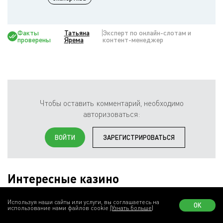
Факты
Татьяна
Эксперт по онлайн-слотам и
проверены
Ярема
контент-менеджер
Чтобы оставить комментарий, необходимо
авторизоваться:
ВОЙТИ
ЗАРЕГИСТРИРОВАТЬСЯ
Интересные казино
Используя наши сайты или услуги, вы соглашаетесь на
ОК
использование нами файлов cookie
(Узнать больше)