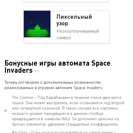
Пиксельный
узор
Низкооплачиваемый
символ
Бонусные игры автомата Space
Invaders
Теперь поговорим о дополнительных возможностях,
реализованных в игровом автомате Space Invaders:
The Cannon – Под барабанами в течение спина двигается
пушка. Она может выстрелить, если остановится под второй
или четвертной колонкой. В таких случаях все картинки
низшего уровня, находящиеся в данном столбце,
превращаются в символы Wild. Он дополняет цепочки из
прочих элементов, удваивая стандартные коэффициенты.
Re-Spin – Если пушка выстраивается на одной линии с