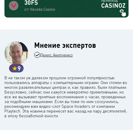
промокод
30FS
CASINOZ
от Vavada Casino
Мнение экспертов
Денис Анипченко
9
В не таком уж далеком прошлом огромной популярностью
пользовались аппараты с компьютерными играми. Они стояли во
многих развлекательных центрах и, как правило, были платными.
Безусловно, сейчас они кажутся невероятно примитивными, но
все же вызывают приятные воспоминания о часах, проведенных
за подобными машинами. Если вы тоже по ним соскучились,
рекомендуем вам видео-слот Space Invaders от компании
Playtech. Эта новинка перенесет вас назад на пару десятилетий,
в эпоху беззаботной юности.