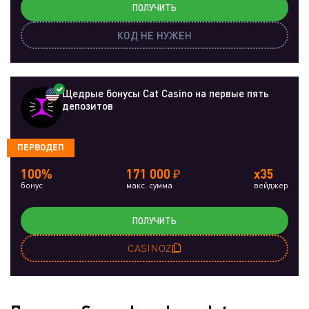
ПОЛУЧИТЬ
КОД НЕ НУЖЕН
Щедрые бонусы Cat Casino на первые пять
депозитов
ПЕРВОДЕП
100%
171 000 ₽
x35
бонус
макс. сумма
вейджер
ПОЛУЧИТЬ
CASINOZ