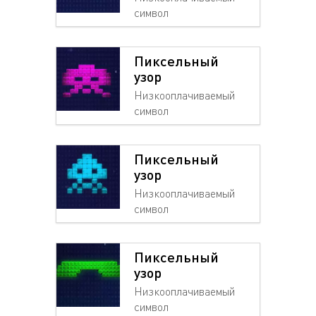
символ
Пиксельный
узор
Низкооплачиваемый
символ
Пиксельный
узор
Низкооплачиваемый
символ
Пиксельный
узор
Низкооплачиваемый
символ