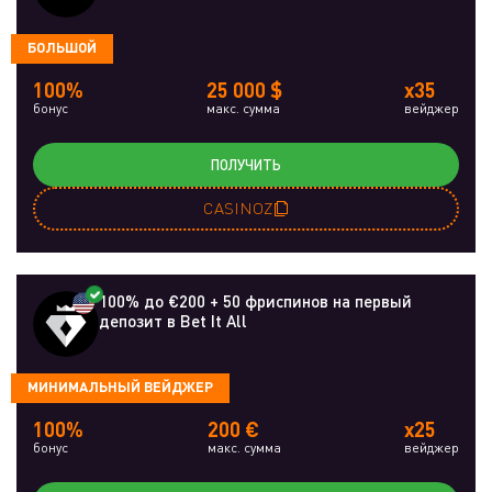
БОЛЬШОЙ
100%
25 000 $
x35
бонус
макс. сумма
вейджер
ПОЛУЧИТЬ
CASINOZ
100% до €200 + 50 фриспинов на первый
депозит в Bet It All
МИНИМАЛЬНЫЙ ВЕЙДЖЕР
100%
200 €
x25
бонус
макс. сумма
вейджер