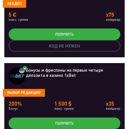
БЕЗДЕП
5 €
x75
макс. сумма
вейджер
ПОЛУЧИТЬ
КОД НЕ НУЖЕН
Бонусы и фриспины на первые четыре
депозита в казино 1xBet
ВЫБОР РЕДАКЦИИ
200%
1 500 $
x35
бонус
макс. сумма
вейджер
ПОЛУЧИТЬ