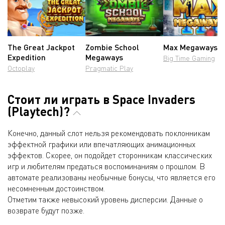
The Great Jackpot
Zombie School
Max Megaways 3
Expedition
Megaways
Big Time Gaming
Octoplay
Pragmatic Play
Стоит ли играть в Space Invaders
(Playtech)?
Конечно, данный слот нельзя рекомендовать поклонникам
эффектной графики или впечатляющих анимационных
эффектов. Скорее, он подойдет сторонникам классических
игр и любителям предаться воспоминаниям о прошлом. В
автомате реализованы необычные бонусы, что является его
несомненным достоинством.
Отметим также невысокий уровень дисперсии. Данные о
возврате будут позже.