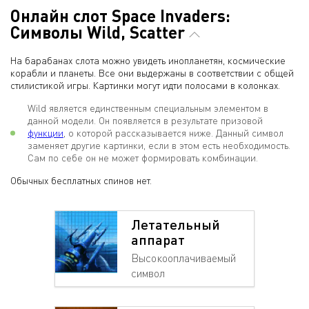
Онлайн слот Space Invaders:
Символы Wild, Scatter
На барабанах слота можно увидеть инопланетян, космические
корабли и планеты. Все они выдержаны в соответствии с общей
стилистикой игры. Картинки могут идти полосами в колонках.
Wild является единственным специальным элементом в
данной модели. Он появляется в результате призовой
функции
, о которой рассказывается ниже. Данный символ
заменяет другие картинки, если в этом есть необходимость.
Сам по себе он не может формировать комбинации.
Обычных бесплатных спинов нет.
Летательный
аппарат
Высокооплачиваемый
символ