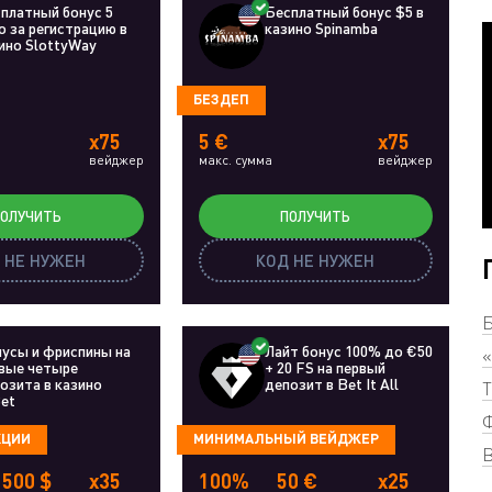
платный бонус 5
Бесплатный бонус $5 в
о за регистрацию в
казино Spinamba
ино SlottyWay
БЕЗДЕП
x75
5 €
x75
вейджер
макс. сумма
вейджер
ОЛУЧИТЬ
ПОЛУЧИТЬ
 НЕ НУЖЕН
КОД НЕ НУЖЕН
Б
усы и фриспины на
Лайт бонус 100% до €50
«
вые четыре
+ 20 FS на первый
озита в казино
депозит в Bet It All
Т
et
Ф
КЦИИ
МИНИМАЛЬНЫЙ ВЕЙДЖЕР
В
 500 $
x35
100%
50 €
x25