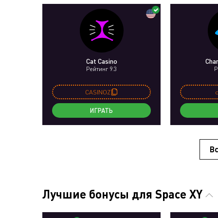
Cat Casino
Cha
Рейтинг 9.3
Р
CASINOZ
ИГРАТЬ
Вс
Лучшие бонусы для Space XY