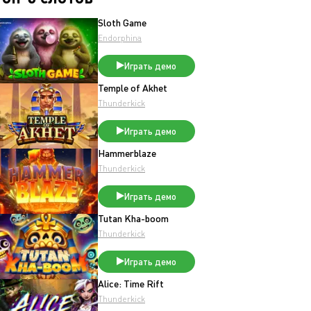
Sloth Game
Endorphina
Играть демо
Temple of Akhet
Thunderkick
Играть демо
Hammerblaze
Thunderkick
Играть демо
Tutan Kha-boom
Thunderkick
Играть демо
Alice: Time Rift
Thunderkick