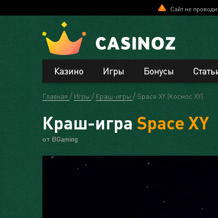
Сайт не проводи
Казино
Игры
Бонусы
Стать
Главная
Игры
Краш-игры
Space XY (Космос XY)
Краш-игра
Space XY
от BGaming