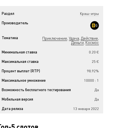
Раздел
Краш-игры
Производитель
Тематика
Приключение
Удача
Действие
,
,
,
Деньги
Космос
,
Минимальная ставка
0.20 €
Максимальная ставка
25 €
Процент выплат (RTP)
98.92%
Максимальное умножение
10000 : 1
Возможность бесплатного тестирования
Да
Мобильная версия
Да
Дата релиза
13 января 2022
Топ-5 слотов