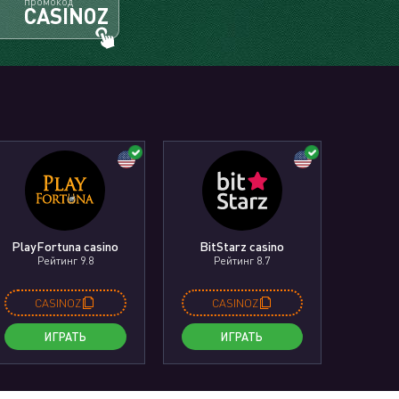
промокод
CASINOZ
PlayFortuna casino
BitStarz casino
Рейтинг 9.8
Рейтинг 8.7
CASINOZ
CASINOZ
ИГРАТЬ
ИГРАТЬ