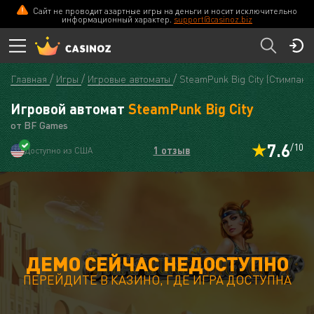
Сайт не проводит азартные игры на деньги и носит исключительно
информационный характер.
support@casinoz.biz
Главная
Игры
Игровые автоматы
SteamPunk Big City (Стимпан
Игровой автомат
SteamPunk Big City
от BF Games
7.6
/10
1 отзыв
Доступно из США
ДЕМО СЕЙЧАС НЕДОСТУПНО
ПЕРЕЙДИТЕ В КАЗИНО, ГДЕ ИГРА ДОСТУПНА