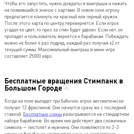
Чтобы его запустить, нужно дождаться выигрыша и нажать
на появившийся значок с картами. В новом окне игроку
предлагается кликнуть на красный или черный кружок.
После этого карта по центру перевернется. Если игрок
угадал ее цвет, то приз за спин будет удвоен. Если нет, он
пропадет и пользователь вернется к барабанам. Побеждать
можно не более 4 раз подряд, каждый раз получая х2 от
текущей суммы. Максимальный выигрыш в мини-игре
составляет 25000 евро.
Бесплатные вращения Стимпанк в
Большом Городе
Когда на поле выпадет три бабочки, игрок автоматически
получит 12 фриспинов. Они начнутся сразу же с последней
ставкой.
Бесплатные спины
разыгрываются на стандартном
наборе барабанов. Во время них действуют два сложенных
символа — пистолет и мужчина. Они появляются по 2-3
штуки на барабанах, увеличивая шанс на составление