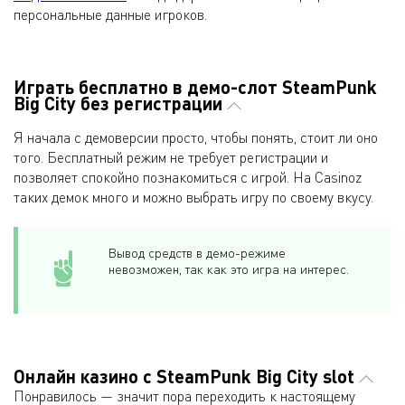
персональные данные игроков.
Играть бесплатно в демо-слот SteamPunk
Big City без регистрации
Я начала с демоверсии просто, чтобы понять, стоит ли оно
того. Бесплатный режим не требует регистрации и
позволяет спокойно познакомиться с игрой. На Casinoz
таких демок много и можно выбрать игру по своему вкусу.
Вывод средств в демо-режиме
невозможен, так как это игра на интерес.
Онлайн казино с SteamPunk Big City slot
Понравилось — значит пора переходить к настоящему