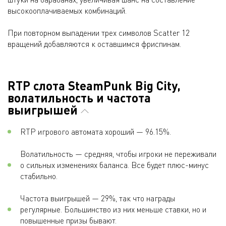
высокооплачиваемых комбинаций.
При повторном выпадении трех символов Scatter 12
вращений добавляются к оставшимся фриспинам.
RTP слота SteamPunk Big City,
волатильность и частота
выигрышей
RTP игрового автомата хороший — 96.15%.
Волатильность — средняя, чтобы игроки не переживали
о сильных изменениях баланса. Все будет плюс-минус
стабильно.
Частота выигрышей — 29%, так что награды
регулярные. Большинство из них меньше ставки, но и
повышенные призы бывают.