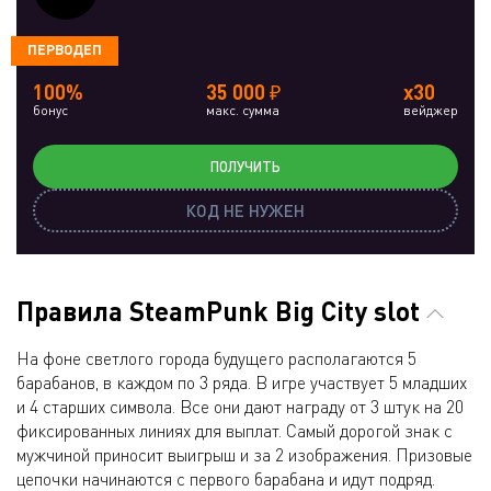
ПЕРВОДЕП
100%
35 000 ₽
x30
бонус
макс. сумма
вейджер
ПОЛУЧИТЬ
КОД НЕ НУЖЕН
Правила SteamPunk Big City slot
На фоне светлого города будущего располагаются 5
барабанов, в каждом по 3 ряда. В игре участвует 5 младших
и 4 старших символа. Все они дают награду от 3 штук на 20
фиксированных линиях для выплат. Самый дорогой знак с
мужчиной приносит выигрыш и за 2 изображения. Призовые
цепочки начинаются с первого барабана и идут подряд.