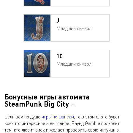
J
Младший символ
10
Младший символ
Бонусные игры автомата
SteamPunk Big City
Если вам по душе
игры по шансам
, то в этом слоте будет
кое-что интересное и выгодное. Раунд Gamble подходит
тем, кто любит риск и желает проверить свою интуицию.