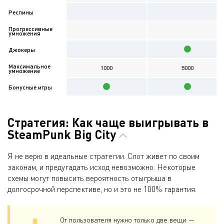
Респины
Прогрессивные
умножения
Джокеры
Максимальное
1000
5000
умножение
Бонусные игры
Стратегия: Как чаще выигрывать в
SteamPunk Big City
Я не верю в идеальные стратегии. Слот живет по своим
законам, и предугадать исход невозможно. Некоторые
схемы могут повысить вероятность отыгрыша в
долгосрочной перспективе, но и это не 100% гарантия.
От пользователя нужно только две вещи —