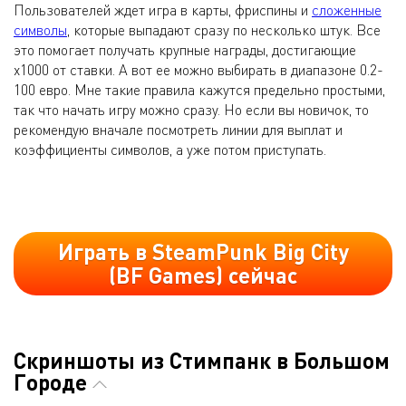
Пользователей ждет игра в карты, фриспины и
сложенные
символы
, которые выпадают сразу по несколько штук. Все
это помогает получать крупные награды, достигающие
х1000 от ставки. А вот ее можно выбирать в диапазоне 0.2-
100 евро. Мне такие правила кажутся предельно простыми,
так что начать игру можно сразу. Но если вы новичок, то
рекомендую вначале посмотреть линии для выплат и
коэффициенты символов, а уже потом приступать.
Играть в SteamPunk Big City
(BF Games) сейчас
Скриншоты из Стимпанк в Большом
Городе