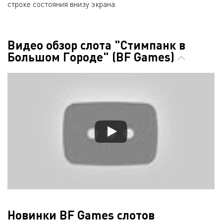
строке состояния внизу экрана.
Видео обзор слота "Стимпанк в
Большом Городе" (BF Games)
Новинки BF Games слотов