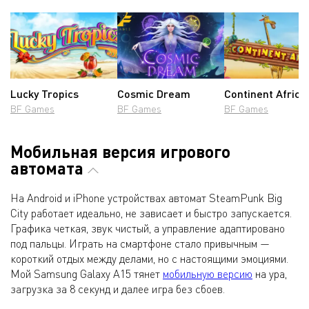
Lucky Tropics
Cosmic Dream
Continent Africa
BF Games
BF Games
BF Games
Мобильная версия игрового
автомата
На Android и iPhone устройствах автомат SteamPunk Big
City работает идеально, не зависает и быстро запускается.
Графика четкая, звук чистый, а управление адаптировано
под пальцы. Играть на смартфоне стало привычным —
короткий отдых между делами, но с настоящими эмоциями.
Мой Samsung Galaxy A15 тянет
мобильную версию
на ура,
загрузка за 8 секунд и далее игра без сбоев.