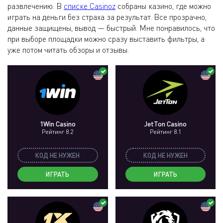
развлечению. В
списке Casinoz
собраны казино, где можно
играть на деньги без страха за результат. Все прозрачно,
данные защищены, вывод — быстрый. Мне понравилось, что
при выборе площадки можно сразу выставить фильтры, а
уже потом читать обзоры и отзывы.
1Win Casino
JetTon Casino
Рейтинг 8.2
Рейтинг 8.1
КОД НЕ НУЖЕН
КОД НЕ НУЖЕН
ИГРАТЬ
ИГРАТЬ