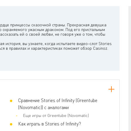
ердце принцессы сказочной страны. Прекрасная девушка
но охраняемого ужасным драконом. Под его пристальным
ссказать ей о своей любви, не говоря уже о том, чтобы
я история, вы узнаете, когда испытаете видео-слот Stories
аться в правилах и характеристиках поможет обзор Casinoz.
Сравнение Stories of Infinity (Greentube
(Novomatic)) с аналогами
Еще игры от Greentube (Novomatic)
Как играть в Stories of Infinity?