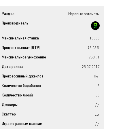
Раздел
Игровые автоматы
Производитель
Максимальная ставка
10000
Процент выплат (RTP)
95.03%
Максимальное умножение
750 : 1
Дата релиза
25.07.2017
Прогрессивный джекпот
Нет
Количество барабанов
5
Количество линий
50
Джокеры
Да
Скаттер
Да
Игра по равным шансам
Да