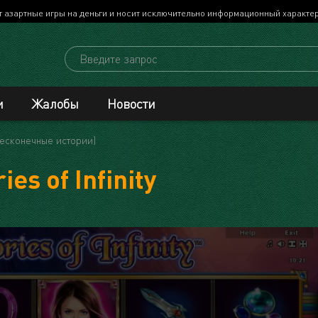
т азартные игры на деньги и носит исключительно информационный характе
и
Жалобы
Новости
 (Бесконечные истории)
ies of Infinity