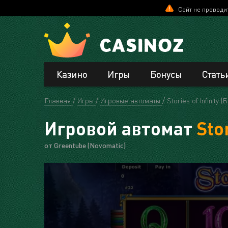
Сайт не проводи
Казино
Игры
Бонусы
Стать
Главная
Игры
Игровые автоматы
Stories of Infinity
Игровой автомат
Stor
от Greentube (Novomatic)