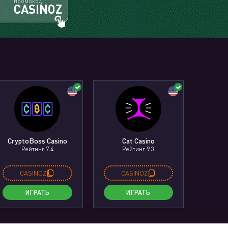
промокод
CASINOZ
CryptoBoss Casino
Cat Casino
Рейтинг 7.4
Рейтинг 9.3
CASINOZ
CASINOZ
ИГРАТЬ
ИГРАТЬ