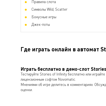
Правила слота
Символы Wild, Scatter
Бонусные игры
Джек-поты
Где играть онлайн в автомат Sto
Играть бесплатно в демо-слот Stories 
Тестируйте Stories of Infinity бесплатно или играйт
лицензионным софтом Novomatic.
Мнениями об игре делитесь в комментариях. Обсужд
оценки.