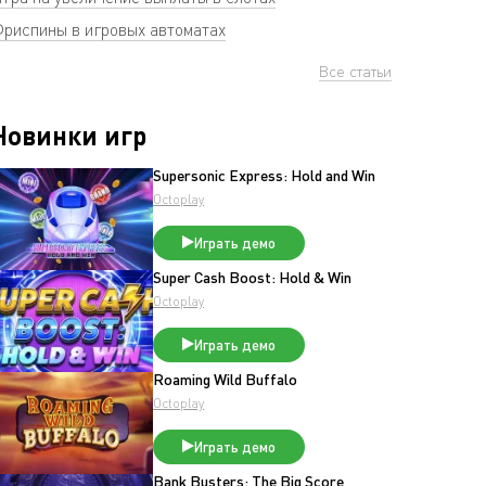
риспины в игровых автоматах
Все статьи
Новинки игр
Supersonic Express: Hold and Win
Octoplay
Играть демо
Super Cash Boost: Hold & Win
Octoplay
Играть демо
Roaming Wild Buffalo
Octoplay
Играть демо
Bank Busters: The Big Score