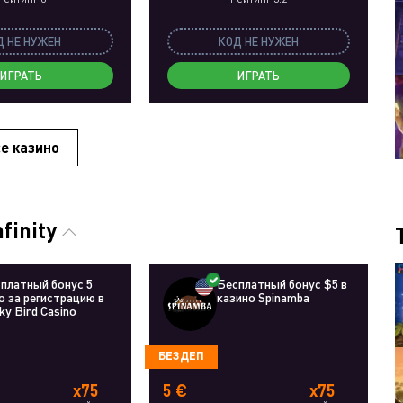
Д НЕ НУЖЕН
КОД НЕ НУЖЕН
ИГРАТЬ
ИГРАТЬ
е казино
finity
платный бонус 5
Бесплатный бонус $5 в
о за регистрацию в
казино Spinamba
ky Bird Casino
БЕЗДЕП
x75
5 €
x75