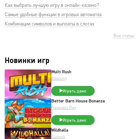
Как выбрать лучшую игру в онлайн-казино?
Самые удобные функции в игровых автоматах
Комбинации символов и выплаты в слотах
Все статьи
Новинки игр
Multi Rush
BGaming
Играть демо
Better Barn House Bonanza
Pragmatic Play
Играть демо
Wildhalla
Slotmill