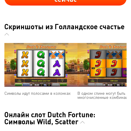
Скриншоты из Голландское счастье
Символы идут полосами в колонках
В одном спине могут быть
многочисленные комбинаци
Онлайн слот Dutch Fortune:
Символы Wild, Scatter