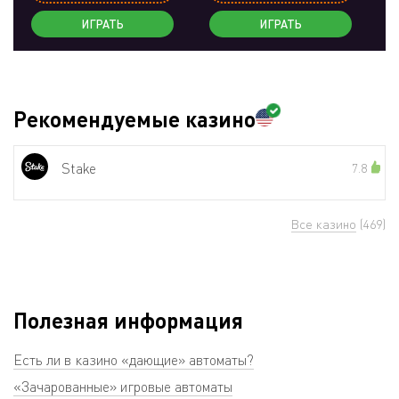
ИГРАТЬ
ИГРАТЬ
Рекомендуемые казино
Stake
7.8
Все казино
(469)
Полезная информация
Есть ли в казино «дающие» автоматы?
«Зачарованные» игровые автоматы