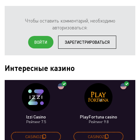
Чтобы оставить комментарий, необходимо
авторизоваться:
ВОЙТИ
ЗАРЕГИСТРИРОВАТЬСЯ
Интересные казино
Izzi Casino
PlayFortuna casino
Рейтинг 7.5
Рейтинг 9.8
CASINOZ
CASINOZ