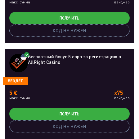
макс. сумма
вейджер
ПОЛУЧИТЬ
КОД НЕ НУЖЕН
Бесплатный бонус 5 евро за регистрацию в
AllRight Casino
БЕЗДЕП
5 €
x75
макс. сумма
вейджер
ПОЛУЧИТЬ
КОД НЕ НУЖЕН