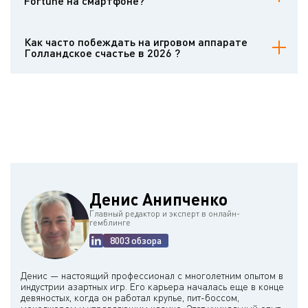
Fortune на смартфоне?
опытных гемблеров.
Dutch Fortune имеет качественную мобильную вариацию. Она
безупречно функционирует на популярных гаджетах. Интерфейс
Как часто побеждать на игровом аппарате
мобильного видеослота предназначен для сенсорных экранов, а
Голландское счастье в 2026 ?
правила остаются такими же.
Онлайн-слоты работают на ГСЧ, одобренном независимыми
аудиторскими компаниями. Результаты игровых раундов нельзя
предугадать. Вы можете подключить стратегии, но повысить
теоретический возврат с их помощью нельзя. Исход будет
зависеть от везения. Информация о возврате игроку,
вариативности и коэффициентах содержится в обзорных статьях
на Casinoz.
Денис Анипченко
Главный редактор и эксперт в онлайн-
гемблинге
8003 обзора
Денис — настоящий профессионал с многолетним опытом в
индустрии азартных игр. Его карьера началась еще в конце
девяностых, когда он работал крупье, пит-боссом,