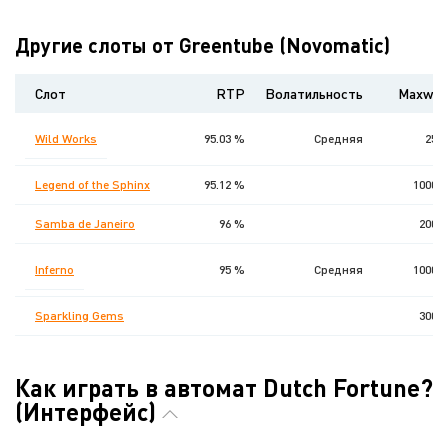
Другие слоты от Greentube (Novomatic)
Слот
RTP
Волатильность
Maxwin
Wild Works
95.03 %
Средняя
250
Legend of the Sphinx
95.12 %
10000
Samba de Janeiro
96 %
2000
Inferno
95 %
Средняя
10000
Sparkling Gems
3000
Как играть в автомат Dutch Fortune?
(Интерфейс)