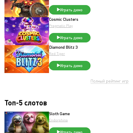
Играть демо
Cosmic Clusters
Pragmatic Play
Играть демо
Diamond Blitz 3
Red Tiger
Играть демо
Полный рейтинг игр
Топ-5 слотов
Sloth Game
Endorphina
Играть демо