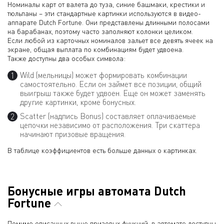
Номиналы карт от валета до туза, синие башмаки, крестики и
тюльпаны – эти стандартные картинки используются в видео-
аппарате Dutch Fortune. Они представлены длинными полосами
на барабанах, поэтому часто заполняют колонки целиком.
Если любой из карточных номиналов зальет все девять ячеек на
экране, общая выплата по комбинациям будет удвоена.
Также доступны два особых символа:
Wild (мельницы) может формировать комбинации
самостоятельно. Если он займет все позиции, общий
выигрыш также будет удвоен. Еще он может заменять
другие картинки, кроме бонусных.
Scatter (надпись Bonus) составляет оплачиваемые
цепочки независимо от расположения. Три скаттера
начинают призовые вращения.
В таблице коэффициентов есть больше данных о картинках.
Бонусные игры автомата Dutch
Fortune
Помимо описанных выше призовых функций, в автомате доступны