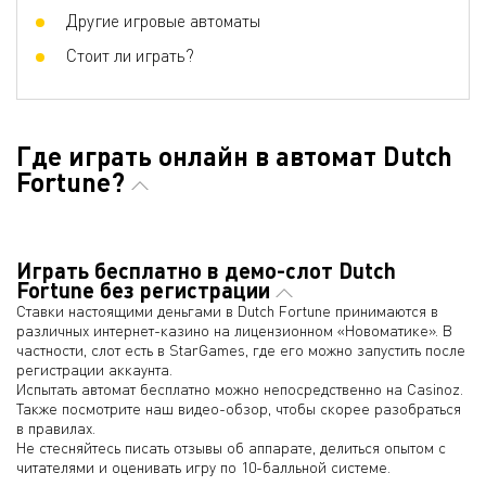
Другие игровые автоматы
Стоит ли играть?
Где играть онлайн в автомат Dutch
Fortune?
Играть бесплатно в демо-слот Dutch
Fortune без регистрации
Ставки настоящими деньгами в Dutch Fortune принимаются в
различных интернет-казино на лицензионном «Новоматике». В
частности, слот есть в StarGames, где его можно запустить после
регистрации аккаунта.
Испытать автомат бесплатно можно непосредственно на Casinoz.
Также посмотрите наш видео-обзор, чтобы скорее разобраться
в правилах.
Не стесняйтесь писать отзывы об аппарате, делиться опытом с
читателями и оценивать игру по 10-балльной системе.