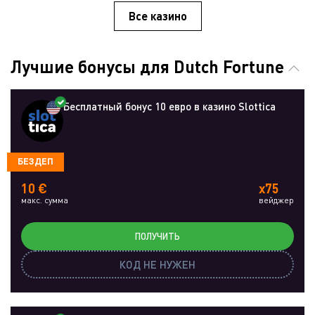
Все казино
Лучшие бонусы для Dutch Fortune
Бесплатный бонус 10 евро в казино Slottica
БЕЗДЕП
10 €
x75
макс. сумма
вейджер
ПОЛУЧИТЬ
КОД НЕ НУЖЕН