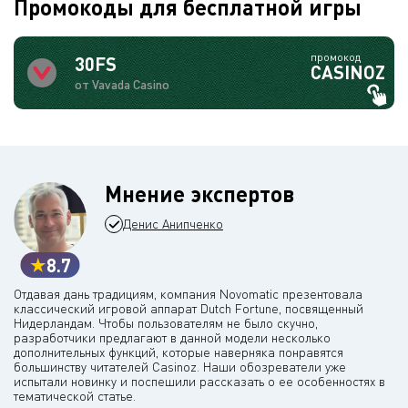
Промокоды для бесплатной игры
промокод
30FS
CASINOZ
от Vavada Casino
Мнение экспертов
Денис Анипченко
8.7
Отдавая дань традициям, компания Novomatic презентовала
классический игровой аппарат Dutch Fortune, посвященный
Нидерландам. Чтобы пользователям не было скучно,
разработчики предлагают в данной модели несколько
дополнительных функций, которые наверняка понравятся
большинству читателей Casinoz. Наши обозреватели уже
испытали новинку и поспешили рассказать о ее особенностях в
тематической статье.