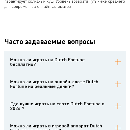
гарантирует солидный куш. Уровень возврата чуть ниже среднего
для современных онлайн-автоматов.
Часто задаваемые вопросы
Можно ли играть на Dutch Fortune
бесплатно?
Конечно, на Casinoz можно играть на бесплатном игровом
аппарате Dutch Fortune. Тренировочную версию можно запускать
Можно ли играть на онлайн-слоте Dutch
без регистрации счёта. Любой гемблер может изучить слот для
Fortune на реальные деньги?
тренировки.
Играть на игровом автомате на деньги приглашают популярные
казино, предлагающие софт данного разработчика. Чтобы
Где лучше играть на слоте Dutch Fortune в
рисковать деньгами на Dutch Fortune, нужно зарегистрироваться
2026 ?
и внести депозит.
Играть на деньги в Dutch Fortune важно в надёжных интернет-
казино с лицензионными играми и безупречной репутацией.
Можно ли играть в игровой аппарат Dutch
Найти сайт помогут обзорные статьи на Casinoz и истории