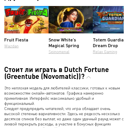
Fruit Fiesta
Snow White’s
Totem Guardian
Magical Spring
Dream Drop
Wazdan
Spinomenal
Relax Gaming
Стоит ли играть в Dutch Fortune
(Greentube (Novomatic))?
Это неплохая модель для любителей классики, готовых к новым
возможностям онлайн-автоматов. Графика намеренно
примитивная. Интерфейс максимально удобный и
функциональный.
Следует предупредить читателей, что игра обладает очень
высокой степенью вариативности. Здесь не редкость несколько
десятков спинов без выплат, но даже один удачный раунд может с
лихвой перекрыть расходы, а участие в бонусных функциях