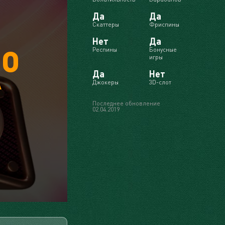
Да
Да
Скаттеры
Фриспины
Нет
Да
НО
Респины
Бонусные
игры
Да
Нет
А
Джокеры
3D-слот
Последнее обновление
02.04.2019