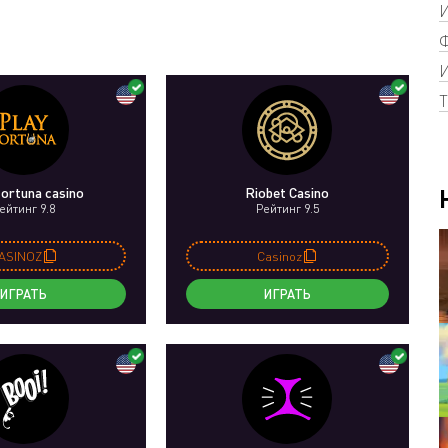
И
Ф
И
Т
ortuna casino
Riobet Casino
ейтинг 9.8
Рейтинг 9.5
ASINOZ
Casinoz
ИГРАТЬ
ИГРАТЬ