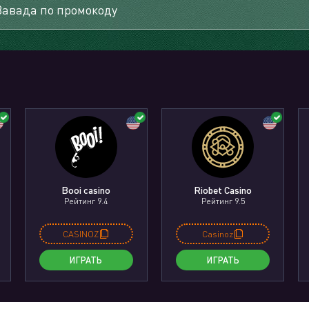
Вавада по промокоду
Booi casino
Riobet Casino
Рейтинг 9.4
Рейтинг 9.5
CASINOZ
Casinoz
ИГРАТЬ
ИГРАТЬ