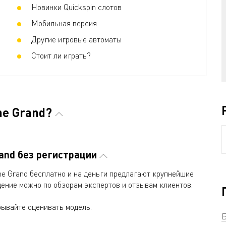
Новинки Quickspin слотов
Мобильная версия
Другие игровые автоматы
Стоит ли играть?
he Grand?
rand без регистрации
he Grand бесплатно и на деньги предлагают крупнейшие
дение можно по обзорам экспертов и отзывам клиентов.
бывайте оценивать модель.
Б