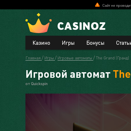
Сайт не проводи
Казино
Игры
Бонусы
Стать
Главная
Игры
Игровые автоматы
The Grand (Гранд)
Игровой автомат
The
от Quickspin