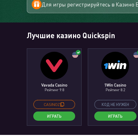
Для игры регистрируйтесь в Казино 
Лучшие казино Quickspin
Vavada Casino
1Win Casino
Рейтинг 9.8
Рейтинг 8.2
CASINOZ
КОД НЕ НУЖЕН
ИГРАТЬ
ИГРАТЬ