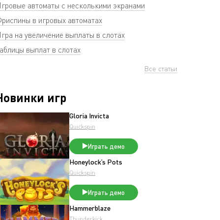
гровые автоматы с несколькими экранами
риспины в игровых автоматах
гра на увеличение выплаты в слотах
аблицы выплат в слотах
Все статьи
Новинки игр
Gloria Invicta
Quickspin
Играть демо
Honeylock’s Pots
Quickspin
Играть демо
Hammerblaze
Thunderkick