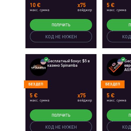
10 €
x75
5 €
макс. сумма
вейджер
макс. сумма
ПОЛУЧИТЬ
П
КОД НЕ НУЖЕН
КОД
Бесплатный бонус $5 в
Бес
казино Spinamba
евр
All
БЕЗДЕП
БЕЗДЕП
5 €
x75
5 €
макс. сумма
вейджер
макс. сумма
ПОЛУЧИТЬ
П
КОД НЕ НУЖЕН
КОД