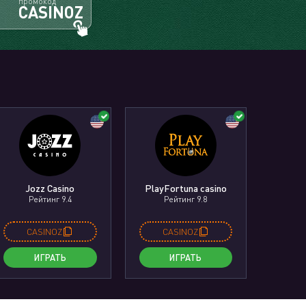
промокод
CASINOZ
Jozz Casino
PlayFortuna casino
Рейтинг 9.4
Рейтинг 9.8
CASINOZ
CASINOZ
ИГРАТЬ
ИГРАТЬ