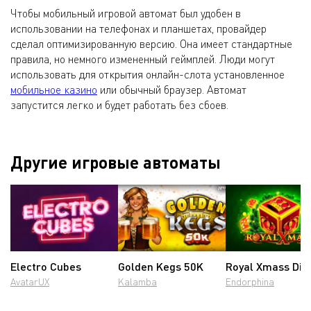
Чтобы мобильный игровой автомат был удобен в
использовании на телефонах и планшетах, провайдер
сделал оптимизированную версию. Она имеет стандартные
правила, но немного измененный геймплей. Люди могут
использовать для открытия онлайн-слота установленное
мобильное казино
или обычный браузер. Автомат
запустится легко и будет работать без сбоев.
Другие игровые автоматы
Electro Cubes
Golden Kegs 50K
Royal Xmass Dic
AvatarUX
Kalamba
Endorphina