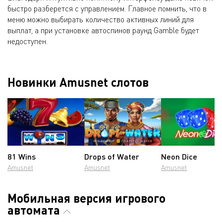
быстро разберется с управлением. Главное помнить, что в
меню можно выбирать количество активных линий для
выплат, а при установке автоспинов раунд Gamble будет
недоступен.
Новинки Amusnet слотов
81 Wins
Drops of Water
Neon Dice
Amusnet
Amusnet
Amusnet
Мобильная версия игрового
автомата