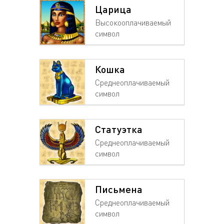
Царица
Высокооплачиваемый
символ
Кошка
Среднеоплачиваемый
символ
Статуэтка
Среднеоплачиваемый
символ
Письмена
Среднеоплачиваемый
символ