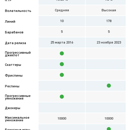
Средняя
Высокая
Волатильность
10
178
Линий
5
5
Барабанов
25 мартa 2016
23 ноября 2023
Дата релиза
Прогрессивный
джекпот
Скаттеры
Фриспины
Респины
Прогрессивные
умножения
Джокеры
Максимальное
10000
10000
умножение
Бонусные игры