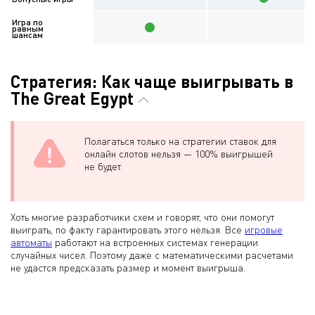
Игра по
равным
шансам
Стратегия: Как чаще выигрывать в
The Great Egypt
Полагаться только на стратегии ставок для
онлайн слотов нельзя — 100% выигрышей
не будет.
Хоть многие разработчики схем и говорят, что они помогут
выиграть, по факту гарантировать этого нельзя. Все
игровые
автоматы
работают на встроенных системах генерации
случайных чисел. Поэтому даже с математическими расчетами
не удастся предсказать размер и момент выигрыша.