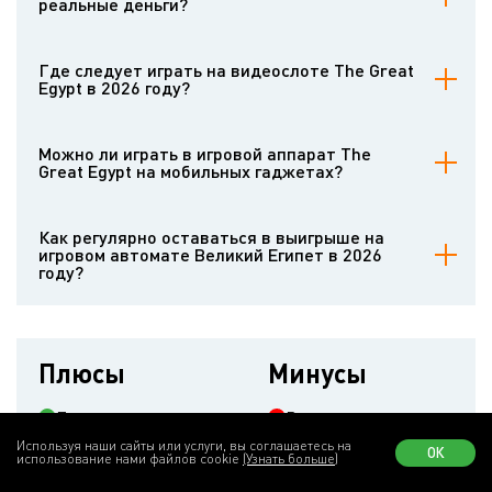
аккаунта. Любой посетитель может испытывать слот бесплатно.
реальные деньги?
Играть на слоте на деньги приглашают многочисленные
интернет-казино, использующие игры данного бренда. Чтобы
Где следует играть на видеослоте The Great
рисковать настоящими деньгами на The Great Egypt, нужно
Egypt в 2026 году?
открыть аккаунт и внести депозит.
Играть на деньги в The Great Egypt важно в проверенных казино
с сертифицированными играми и идеальной репутацией.
Можно ли играть в игровой аппарат The
Выбрать честный сайт помогут статьи с обзорами на Casinoz и
Great Egypt на мобильных гаджетах?
рассказы настоящих клиентов.
The Great Egypt имеет очень качественную мобильную версию.
Она прекрасно запускается на новых и старых андроидах и
Как регулярно оставаться в выигрыше на
айфонах. Интерфейс мобильного автомата изменён для
игровом автомате Великий Египет в 2026
сенсорных экранов, а базовые правила игры остаются
году?
прежними.
Онлайн-слоты работают на генераторе псевдослучайных чисел,
контролируемом надёжными независимыми аудиторскими
органами. Результаты спинов нельзя рассчитать. Вы можете
Плюсы
Минусы
задействовать системы ставок, но повысить RTP с их помощью
нельзя. Результ будет зависеть от везения. Информация о RTP,
волатильности и коэффициентах находится в статьях на Casinoz.
Простое управление на
Выгодно играть лишь
всех устройствах
при выборе
Используя наши сайты или услуги, вы соглашаетесь на
Высокий процент
максимального числа
ОК
использование нами файлов cookie
(Узнать больше)
отдачи игроку
линий
Удвоение наград со
Небольшое количество