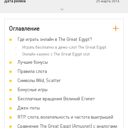
Дата релиза
25 мартa 2016
Прогрессивный джекпот
Да
Количество барабанов
5
Оглавление
Количество линий
10
Джокеры
Где играть онлайн в The Great Egypt?
Нет
Играть бесплатно в демо-слот The Great Egypt
Скаттер
Да
Онлайн казино с The Great Egypt slot
Игра по равным шансам
Да
Лучшие бонусы
Волатильность
Средняя
Правила слота
3D слот
Да
Символы Wild, Scatter
Респины
Нет
Бонусные игры
Фриспины
Да
Бесплатные вращения Великий Египет
Прогрессивные умножения
Да
Джек-поты
Ставка на линию
1 - 20
RTP слота, волатильность и частота выигрышей
Сравнение The Great Egypt (Amusnet) с аналогами