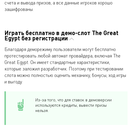
счета и вывода призов, а все данные игроков хорошо
зашифрованы.
Играть бесплатно в демо-слот The Great
Egypt без регистрации
Благодаря деморежиму пользователи могут бесплатно
протестировать любой автомат провайдера, включая The
Great Egypt. Он имеет стандартные характеристики,
которые заложил разработчик. Поэтому при тестировании
слота можно полностью оценить механику, бонусы, ход игры
и выгоду.
Из-за того, что для ставок в демоверсии
используются кредиты, вывести призы
нельзя.