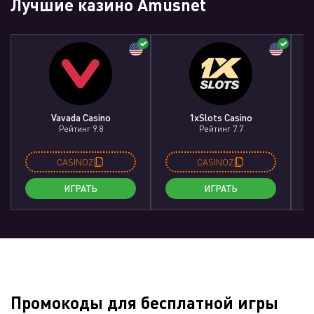
Лучшие казино Amusnet
Vavada Casino
1xSlots Casino
Рейтинг 9.8
Рейтинг 7.7
CASINOZ
CASINOZ
ИГРАТЬ
ИГРАТЬ
Промокоды для бесплатной игры