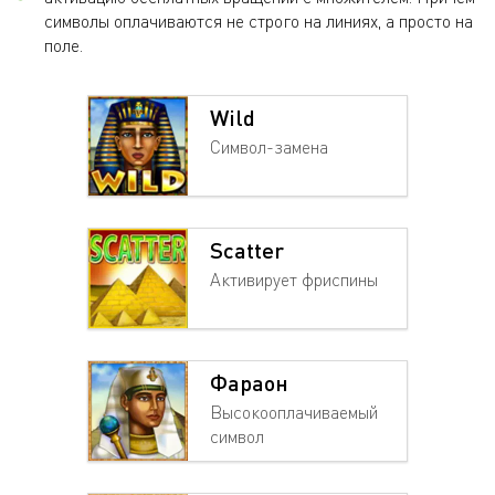
символы оплачиваются не строго на линиях, а просто на
поле.
Wild
Символ-замена
Scatter
Активирует фриспины
Фараон
Высокооплачиваемый
символ