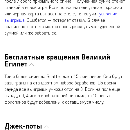
после любого прибыльного спина. Полученная сумма станет
ставкой в новой игре. Если пользователь угадает, красная
или черная карта выпадет на столе, то получит
удвоение
выигрыша
. Ошибется — потеряет ставку. В случае
правильного ответа можно вновь рискнуть уже удвоенной
суммой или же забрать ее.
Бесплатные вращения Великий
Египет
Три и более символа Scatter дают 15 фриспинов. Они будут
разыграны на стандартном наборе барабанов. Во время
раунда все выигрыши умножаются на 3. Если на поле еще
выпадут 3, 4 или 5 изображений пирамид, то 15 новых
фриспинов будут добавлены к оставшемуся числу.
Джек-поты