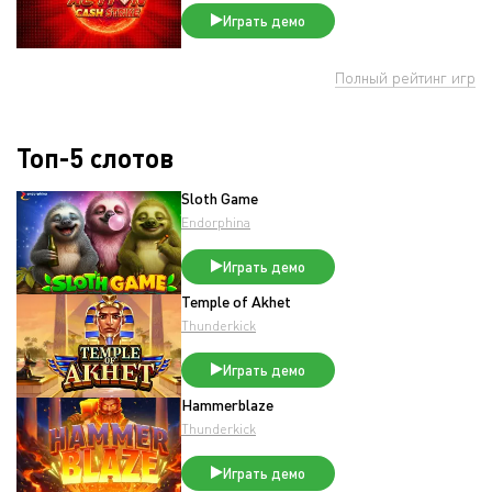
Играть демо
Полный рейтинг игр
Топ-5 слотов
Sloth Game
Endorphina
Играть демо
Temple of Akhet
Thunderkick
Играть демо
Hammerblaze
Thunderkick
Играть демо