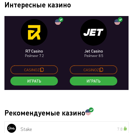
Интересные казино
R7 Casino
Jet Casino
Рейтинг 7.2
Рейтинг 8.5
CASINOZ
CASINOZ
ИГРАТЬ
ИГРАТЬ
Рекомендуемые казино
Stake
7.8