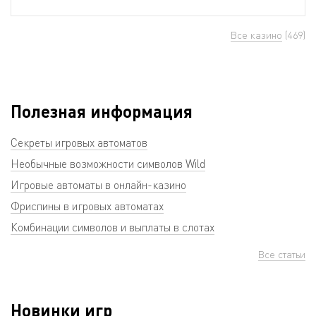
Все казино
(469)
Полезная информация
Секреты игровых автоматов
Необычные возможности символов Wild
Игровые автоматы в онлайн-казино
Фриспины в игровых автоматах
Комбинации символов и выплаты в слотах
Все статьи
Новинки игр