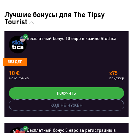
Лучшие бонусы для The Tipsy
Tourist
Бесплатный бонус 10 евро в казино Slottica
БЕЗДЕП
10 €
x75
макс. сумма
вейджер
ПОЛУЧИТЬ
КОД НЕ НУЖЕН
Бесплатный бонус 5 евро за регистрацию в