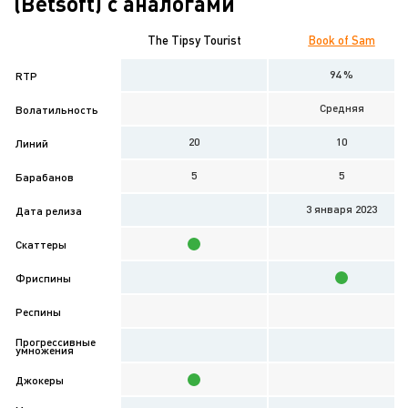
(Betsoft) с аналогами
The Tipsy Tourist
Book of Sam
94 %
RTP
Средняя
Волатильность
20
10
Линий
5
5
Барабанов
3 января 2023
Дата релиза
Cкаттеры
Фриспины
Респины
Прогрессивные
умножения
Джокеры