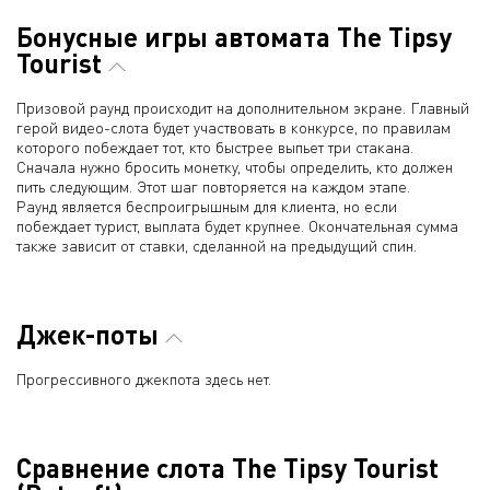
Бонусные игры автомата The Tipsy
Tourist
Призовой раунд происходит на дополнительном экране. Главный
герой видео-слота будет участвовать в конкурсе, по правилам
которого побеждает тот, кто быстрее выпьет три стакана.
Сначала нужно бросить монетку, чтобы определить, кто должен
пить следующим. Этот шаг повторяется на каждом этапе.
Раунд является беспроигрышным для клиента, но если
побеждает турист, выплата будет крупнее. Окончательная сумма
также зависит от ставки, сделанной на предыдущий спин.
Джек-поты
Прогрессивного джекпота здесь нет.
Сравнение слота The Tipsy Tourist