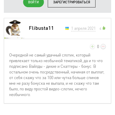
ВОЙТИ
ЗАРЕГИСТРИРОВАТЬСЯ
Flibusta11
1 апреля 2021
4
0
Очередной не самый удачный слотик, который
привлекает только необычной тематикой, да и то что
подписано Вайлды - дикие и Скаттеры - бонус. В
остальном очень посредственный, начиная от выплат,
от себя скажу что за 100 или чутка больше спинов
мне не разу бонуска не выпала, и не скажу что там
было, по виду простой видео-слотик, нечего
необычного.