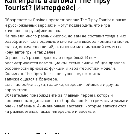
Как играть в автомат The Tipsy
Tourist? (Интерфейс)
Обозреватели Casinoz протестировали The Tipsy Tourist в англо-
и русскоязычных версиях и могут подтвердить, что игра
качественно русифицирована.
На панели много разных кнопок, но вам не составит труда в них
разобраться. Есть отдельные кнопки для выбора номинала монет,
ставки, количества линий, активации максимальной суммы на
кону, автоигры и так далее.
Справочный раздел довольно подробный. В нем
рассматриваются коэффициенты, схема линий, общие правила,
особенности призовых функций и характеристики модели.
Скачивать The Tipsy Tourist не нужно, ведь это игра,
запускающаяся в браузере.
Есть настройки звука, графики, скорости геймплея и других
параметров.
Обязательно понаблюдайте за главным героем, который
постоянно находится слева от барабанов. Его гримасы и ужимки
очень забавные. Анимационные заставки, которые запускаются
на разных этапах, также интересные и веселые.