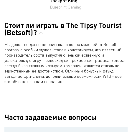
Jackpot King
Blueprint Gaming
Стоит ли играть в The Tipsy Tourist
(Betsoft)?
Мы довольно давно не описывали новых моделей от Betsoft,
поэтому с особым удовольствием констатируем, что известный
производитель софта выпустил очень качественную и
увлекательную игру. Превосходная трехмерная графика, которая
всегда была главным козырем компании, является отнюдь не
единственным ее достоинством. Отличный бонусный раунд,
выгодные фри-спины, дополнительные возможности Wild – все
это обязательно вам понравится.
Часто задаваемые вопросы