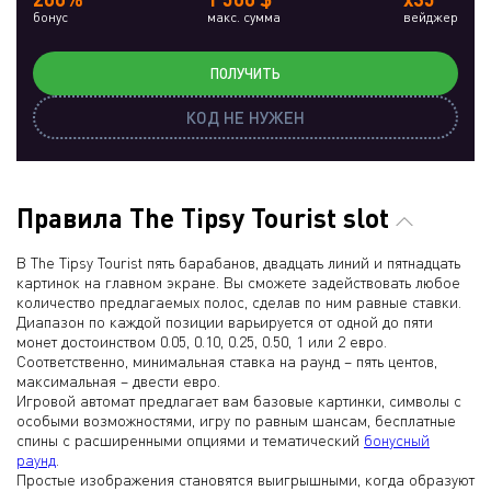
бонус
макс. сумма
вейджер
ПОЛУЧИТЬ
КОД НЕ НУЖЕН
Правила The Tipsy Tourist slot
В The Tipsy Tourist пять барабанов, двадцать линий и пятнадцать
картинок на главном экране. Вы сможете задействовать любое
количество предлагаемых полос, сделав по ним равные ставки.
Диапазон по каждой позиции варьируется от одной до пяти
монет достоинством 0.05, 0.10, 0.25, 0.50, 1 или 2 евро.
Соответственно, минимальная ставка на раунд – пять центов,
максимальная – двести евро.
Игровой автомат предлагает вам базовые картинки, символы с
особыми возможностями, игру по равным шансам, бесплатные
спины с расширенными опциями и тематический
бонусный
раунд
.
Простые изображения становятся выигрышными, когда образуют