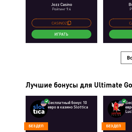
Jozz Casino
B
Рейтинг 9.4
Р
CASINOZ
C
ИГРАТЬ
Вс
Лучшие бонусы для Ultimate Go
Бесплатный бонус 10
Бес
евро в казино Slottica
евр
Luc
БЕЗДЕП
БЕЗДЕП