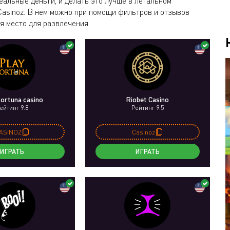
еальные деньги, и делать это лучше в легальном
Casinoz. В нем можно при помощи фильтров и отзывов
я место для развлечения.
ortuna casino
Riobet Casino
ейтинг 9.8
Рейтинг 9.5
ASINOZ
Casinoz
ИГРАТЬ
ИГРАТЬ