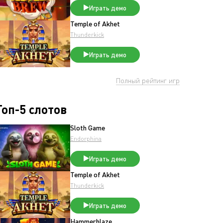
Играть демо
Temple of Akhet
Thunderkick
Играть демо
Полный рейтинг игр
Топ-5 слотов
Sloth Game
Endorphina
Играть демо
Temple of Akhet
Thunderkick
Играть демо
Hammerblaze