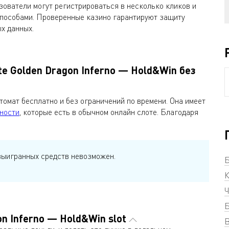
ьзователи могут регистрироваться в несколько кликов и
способами. Проверенные казино гарантируют защиту
х данных.
te Golden Dragon Inferno — Hold&Win без
омат бесплатно и без ограничений по времени. Она имеет
ности
, которые есть в обычном онлайн слоте. Благодаря
выигранных средств невозможен.
Б
К
Ч
Б
on Inferno — Hold&Win slot
В