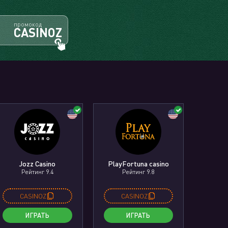
промокод
CASINOZ
Jozz Casino
PlayFortuna casino
Рейтинг 9.4
Рейтинг 9.8
CASINOZ
CASINOZ
ИГРАТЬ
ИГРАТЬ