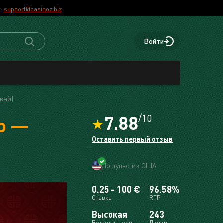
р.
support@casinoz.biz
Войти
вай)
7.88
/10
no —
Оставить первый отзыв
Доступно из США
0.25 - 100 €
96.58%
Ставка
RTP
Высокая
243
Волатильность
Линий