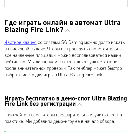
Где играть онлайн в автомат Ultra
Blazing Fire Link?
Честное казино
со слотами SG Gaming можно долго искать
в поисковой выдаче. Чтобы не проверять самостоятельно
все найденные площадки, можно воспользоваться нашим
рейтингом. Мы добавляем в него только лучшие казино
после внимательной проверки. Так гемблер может быстро
выбрать место для игры в Ultra Blazing Fire Link.
Играть бесплатно в демо-слот Ultra Blazing
Fire Link без регистрации
Поиграйте в демо, чтобы предварительно изучить слот на
практике. Мы добавили демо-игру ее в начало обзора.