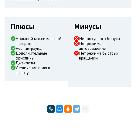
Игроки могут поставить максимум 50 евро.
Плюсы
Минусы
Большой максимальный
Нет покупного бонуса
выигрыш
Нет режима
Респин-раунд
автовращений
Дополнительные
Нет режима быстрых
фриспины
вращений
Джекпоты
Увеличение поля в
высоту