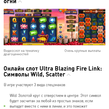
огни
Видеослот на тематику
Очень крупные выплаты
драгоценностей
Онлайн слот Ultra Blazing Fire Link:
Символы Wild, Scatter
В игре участвуют 3 вида спецзнаков:
Wild. Золотой круг с отверстием в центре. Этот символ
будет засчитан за любой из простых знаков, если
выпадет вместе с ними в линии, и это поможет