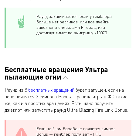
Раунд заканчивается, если у гемблера
больше нет респинов, или все ячейки
заполнены символами Fireball, или
достигнут лимит по выигрышу х10070.
Бесплатные вращения Ультра
пылающие огни
Раунд из 8
бесплатных вращений
будет запущен, если на
поле появятся 3 символа Bonus. Правила игры в ФС такие
же, как и в простых вращениях. Есть шанс получить
джекпот или запустить раунд Ultra Blazing Fire Link Bonus.
Если на 5-ом барабане появится символ
Bonus — гемблер получает +1 ФС.