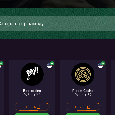
Вавада по промокоду
Booi casino
Riobet Casino
Рейтинг 9.4
Рейтинг 9.5
CASINOZ
Casinoz