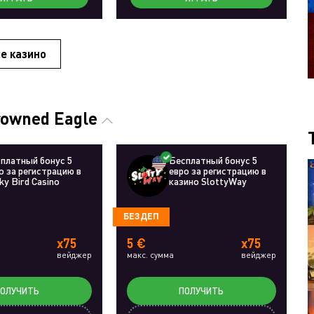
е казино
rowned Eagle
платный бонус 5
Бесплатный бонус 5
о за регистрацию в
евро за регистрацию в
ky Bird Casino
казино SlottyWay
БЕЗДЕП
x75
5 €
x75
вейджер
макс. сумма
вейджер
ОЛУЧИТЬ
ПОЛУЧИТЬ