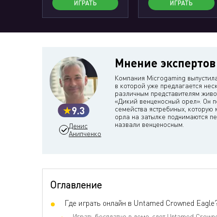
ИГРАТЬ
ИГРАТЬ
Мнение экспертов
Компания Microgaming выпустил
в которой уже предлагается нес
различным представителям живо
«Дикий венценосный орел». Он п
9.3
семейства ястребиных, которую м
орла на затылке поднимаются пе
назвали венценосным.
Денис
Анипченко
Оглавление
Где играть онлайн в Untamed Crowned Eagle
Играть бесплатно в демо-слот Untamed Crowned