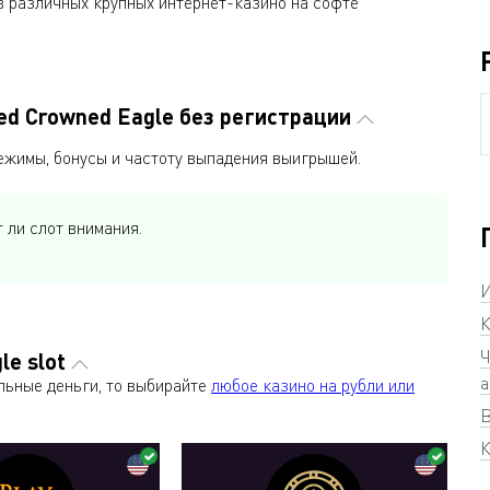
в различных крупных интернет-казино на софте
ed Crowned Eagle без регистрации
режимы, бонусы и частоту выпадения выигрышей.
 ли слот внимания.
И
К
Ч
le slot
а
альные деньги, то выбирайте
любое казино на рубли или
В
К