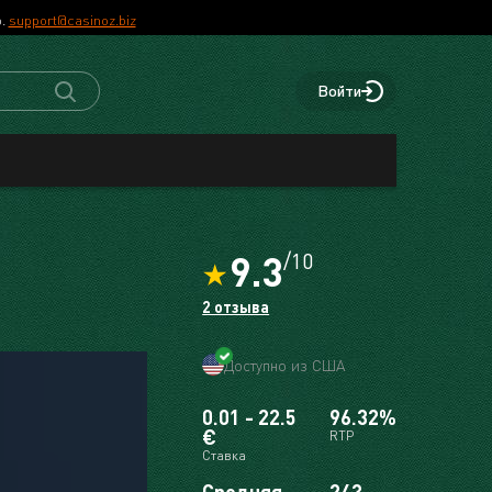
р.
support@casinoz.biz
Войти
9.3
/10
2 отзыва
Доступно из США
0.01 - 22.5
96.32%
€
RTP
Ставка