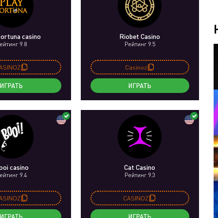
ortuna casino
Riobet Casino
ейтинг 9.8
Рейтинг 9.5
ASINOZ
Casinoz
ИГРАТЬ
ИГРАТЬ
ooi casino
Cat Casino
ейтинг 9.4
Рейтинг 9.3
ASINOZ
CASINOZ
ИГРАТЬ
ИГРАТЬ