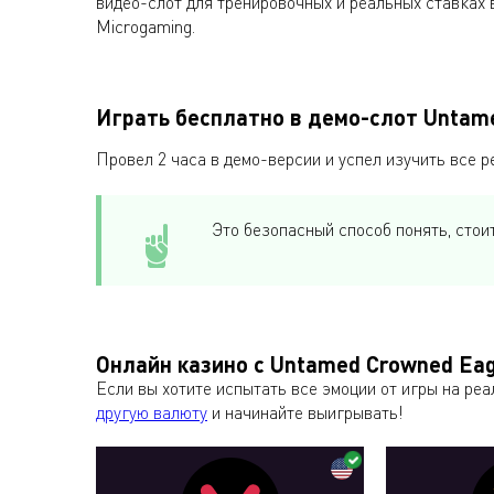
видео-слот для тренировочных и реальных ставках 
Microgaming.
Играть бесплатно в демо-слот Untam
Провел 2 часа в демо-версии и успел изучить все 
Это безопасный способ понять, стоит
Онлайн казино с Untamed Crowned Eag
Если вы хотите испытать все эмоции от игры на ре
другую валюту
и начинайте выигрывать!