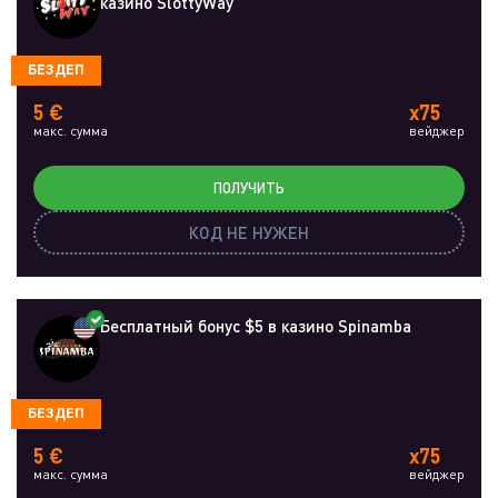
казино SlottyWay
БЕЗДЕП
5 €
x75
макс. сумма
вейджер
ПОЛУЧИТЬ
КОД НЕ НУЖЕН
Бесплатный бонус $5 в казино Spinamba
БЕЗДЕП
5 €
x75
макс. сумма
вейджер