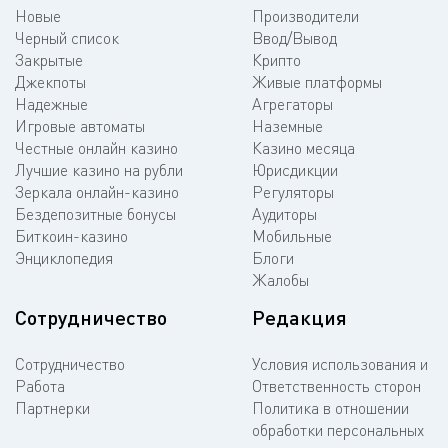
Новые
Производители
Черный список
Ввод/Вывод
Закрытые
Крипто
Джекпоты
Живые платформы
Надежные
Агрегаторы
Игровые автоматы
Наземные
Честные онлайн казино
Казино месяца
Лучшие казино на рубли
Юрисдикции
Зеркала онлайн-казино
Регуляторы
Бездепозитные бонусы
Аудиторы
Биткоин-казино
Мобильные
Энциклопедия
Блоги
Жалобы
Сотрудничество
Редакция
Сотрудничество
Условия использования и
Работа
Ответственность сторон
Партнерки
Политика в отношении
обработки персональных