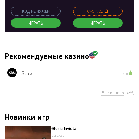
КОД НЕ НУЖЕН
CASINOZ
ИГРАТЬ
ИГРАТЬ
Рекомендуемые казино
Stake
7.8
Все казино
(469)
Новинки игр
Gloria Invicta
Quickspin