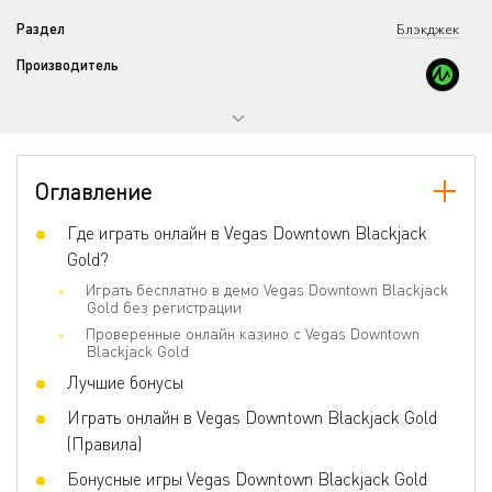
Раздел
Блэкджек
Производитель
Оглавление
Где играть онлайн в Vegas Downtown Blackjack
Gold?
Играть бесплатно в демо Vegas Downtown Blackjack
Gold без регистрации
Проверенные онлайн казино с Vegas Downtown
Blackjack Gold
Лучшие бонусы
Играть онлайн в Vegas Downtown Blackjack Gold
(Правила)
Бонусные игры Vegas Downtown Blackjack Gold