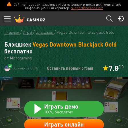
Сайт не проводит азартные игры на деньги и носит исключительно
CASINOZ
ПЕРЕЙТИ
информационный характер.
support@casinoz.biz
Главная
Игры
Блэкджек
Vegas Downtown Blackjack Gold
Блэкджек
Vegas Downtown Blackjack Gold
бесплатно
от Microgaming
7.8
/10
Оставить первый отзыв
Доступно из США
Играть демо
100% бесплатно
Играть онлайн