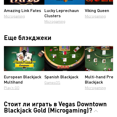
Amazing Link Fates
Lucky Leprechaun
Viking Queen
Clusters
Microgaming
Microgaming
Microgaming
Еще блэкджеки
European Blackjack
Spanish Blackjack
Multi-hand Prem
Multihand
Blackjack
GamesOS
Play’n GO
Microgaming
Стоит ли играть в Vegas Downtown
Blackjack Gold (Microgaming)?