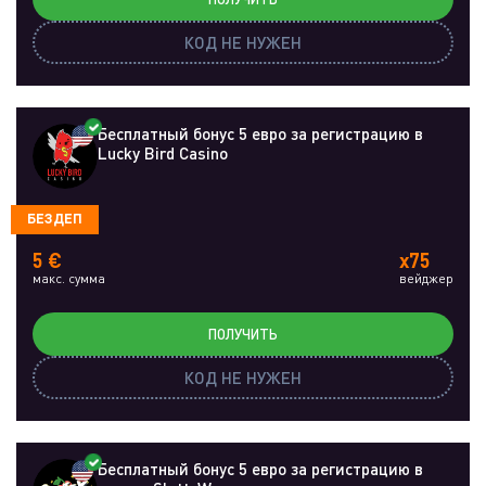
КОД НЕ НУЖЕН
Бесплатный бонус 5 евро за регистрацию в
Lucky Bird Casino
БЕЗДЕП
5 €
x75
макс. сумма
вейджер
ПОЛУЧИТЬ
КОД НЕ НУЖЕН
Бесплатный бонус 5 евро за регистрацию в