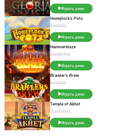
Играть демо
Honeylock’s Pots
Quickspin
Играть демо
Hammerblaze
Thunderkick
Играть демо
Brawler’s Brew
Quickspin
Играть демо
Temple of Akhet
Thunderkick
Играть демо