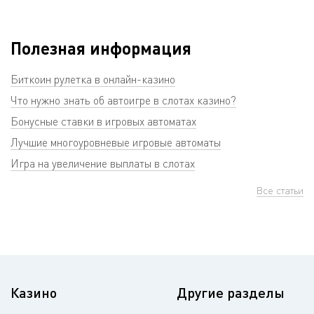
Полезная информация
Биткоин рулетка в онлайн-казино
Что нужно знать об автоигре в слотах казино?
Бонусные ставки в игровых автоматах
Лучшие многоуровневые игровые автоматы
Игра на увеличение выплаты в слотах
Все статьи
Казино
Другие разделы