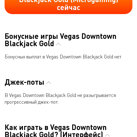
сейчас
Бонусные игры Vegas Downtown
Blackjack Gold
Бонусных выплат в Vegas Downtown Blackjack Gold нет.
Джек-поты
В Vegas Downtown Blackjack Gold не разыгрывается
прогрессивный джек-пот.
Как играть в Vegas Downtown
Blackjack Gold? (Интерфейс)