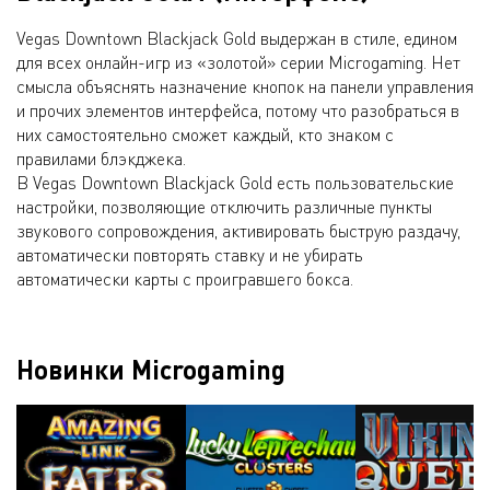
Vegas Downtown Blackjack Gold выдержан в стиле, едином
для всех онлайн-игр из «золотой» серии Microgaming. Нет
смысла объяснять назначение кнопок на панели управления
и прочих элементов интерфейса, потому что разобраться в
них самостоятельно сможет каждый, кто знаком с
правилами блэкджека.
В Vegas Downtown Blackjack Gold есть пользовательские
настройки, позволяющие отключить различные пункты
звукового сопровождения, активировать быструю раздачу,
автоматически повторять ставку и не убирать
автоматически карты с проигравшего бокса.
Новинки Microgaming