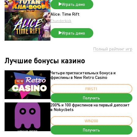
Играть демо
Alice: Time Rift
Thunderkick
Играть демо
Полный рейтинг игр
Лучшие бонусы казино
Четыре пригласительных бонуса и
фриспины в New Retro Casino
FIRST1
Получить
200% и 100 фриспинов на первый депозит
в Nokycbets
WIN200
Получить