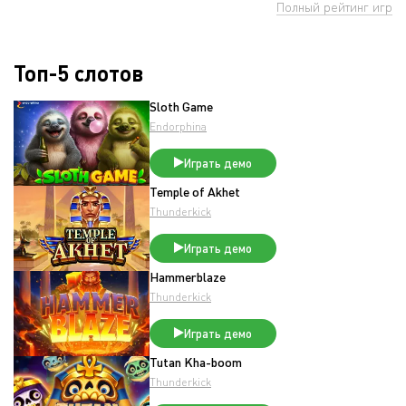
Полный рейтинг игр
Топ-5 слотов
Sloth Game
Endorphina
Играть демо
Temple of Akhet
Thunderkick
Играть демо
Hammerblaze
Thunderkick
Играть демо
Tutan Kha-boom
Thunderkick