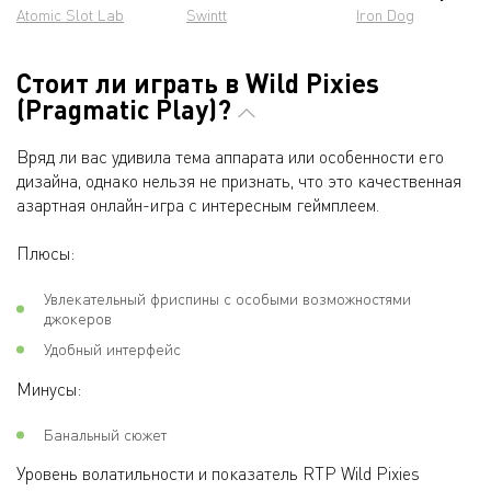
Atomic Slot Lab
Swintt
Iron Dog
Стоит ли играть в Wild Pixies
(Pragmatic Play)?
Вряд ли вас удивила тема аппарата или особенности его
дизайна, однако нельзя не признать, что это качественная
азартная онлайн-игра с интересным геймплеем.
Плюсы:
Увлекательный фриспины с особыми возможностями
джокеров
Удобный интерфейс
Минусы:
Банальный сюжет
Уровень волатильности и показатель RTP Wild Pixies