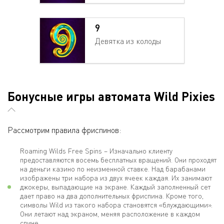
9
Девятка из колоды
Бонусные игры автомата Wild Pixies
Рассмотрим правила фриспинов:
Roaming Wilds Free Spins – Изначально клиенту
предоставляются восемь бесплатных вращений. Они проходят
на деньги казино по неизменной ставке. Над барабанами
изображены три набора из двух ячеек каждая. Их занимают
джокеры, выпадающие на экране. Каждый заполненный сет
дает право на два дополнительных фриспина. Кроме того,
символы Wild из такого набора становятся «блуждающими».
Они летают над экраном, меняя расположение в каждом
спине.