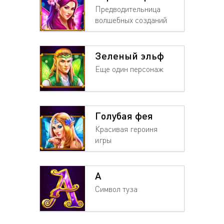
Предводительница
волшебных созданий
Зеленый эльф
Еще один персонаж
Голубая фея
Красивая героиня
игры
A
Символ туза