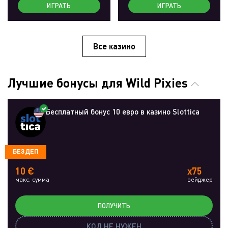
ИГРАТЬ
ИГРАТЬ
Все казино
Лучшие бонусы для Wild Pixies
Бесплатный бонус 10 евро в казино Slottica
БЕЗДЕП
10 €
x75
макс. сумма
вейджер
ПОЛУЧИТЬ
КОД НЕ НУЖЕН