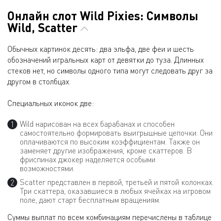
Онлайн слот Wild Pixies: Символы
Wild, Scatter
Обычных картинок десять: два эльфа, две феи и шесть
обозначений игральных карт от девятки до туза. Длинных
стеков нет, но символы одного типа могут следовать друг за
другом в столбцах.
Специальных иконок две:
Wild нарисован на всех барабанах и способен
самостоятельно формировать выигрышные цепочки. Они
оплачиваются по высоким коэффициентам. Также он
заменяет другие изображения, кроме скаттеров. В
фриспинах джокер наделяется особыми
возможностями.
Scatter представлен в первой, третьей и пятой колонках.
Три скаттера, оказавшиеся в любых ячейках на игровом
поле, дают старт бесплатным вращениям.
Суммы выплат по всем комбинациям перечислены в таблице