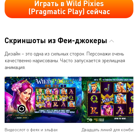
Играть в Wild Pixies
(Pragmatic Play) сейчас
Скриншоты из Феи-джокеры
Дизайн – это одна из сильных сторон. Персонажи очень
качественно нарисованы. Часто запускается зрелищная
анимация.
Видеослот о феях и эльфах
Двадцать линий для комбин