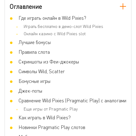
Оглавление
Джокеры
Да
Скаттер
Где играть онлайн в Wild Pixies?
Да
Играть бесплатно в демо-слот Wild Pixies
Игра по равным шансам
Нет
Онлайн казино с Wild Pixies slot
Респины
Нет
Лучшие бонусы
Фриспины
Да
Правила слота
Ставка на линию
0.01 - 5
Скриншоты из Феи-джокеры
Символы Wild, Scatter
Бонусные игры
Джек-поты
Сравнение Wild Pixies (Pragmatic Play) с аналогами
Еще игры от Pragmatic Play
Как играть в Wild Pixies?
Новинки Pragmatic Play слотов