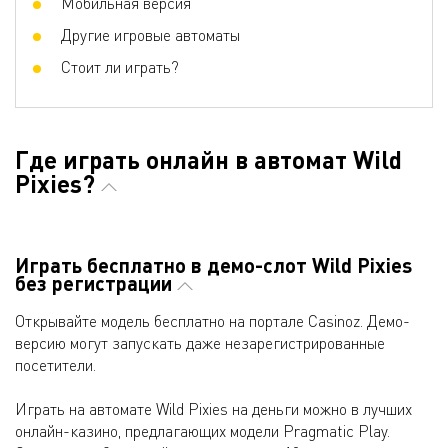
Мобильная версия
Другие игровые автоматы
Стоит ли играть?
Где играть онлайн в автомат Wild
Pixies?
Играть бесплатно в демо-слот Wild Pixies
без регистрации
Открывайте модель бесплатно на портале Casinoz. Демо-
версию могут запускать даже незарегистрированные
посетители.
Играть на автомате Wild Pixies на деньги можно в лучших
онлайн-казино, предлагающих модели Pragmatic Play.