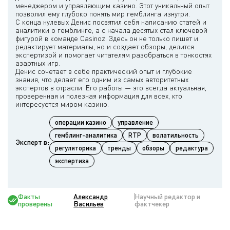
менеджером и управляющим казино. Этот уникальный опыт
позволил ему глубоко понять мир гемблинга изнутри.
С конца нулевых Денис посвятил себя написанию статей и
аналитики о гемблинге, а с начала десятых стал ключевой
фигурой в команде Casinoz. Здесь он не только пишет и
редактирует материалы, но и создает обзоры, делится
экспертизой и помогает читателям разобраться в тонкостях
азартных игр.
Денис сочетает в себе практический опыт и глубокие
знания, что делает его одним из самых авторитетных
экспертов в отрасли. Его работы — это всегда актуальная,
проверенная и полезная информация для всех, кто
операции казино
управление
гемблинг-аналитика
RTP
волатильность
Эксперт в:
регуляторика
тренды
обзоры
редактура
экспертиза
Факты
Александр
Научный редактор и
проверены
Васильев
фактчекер