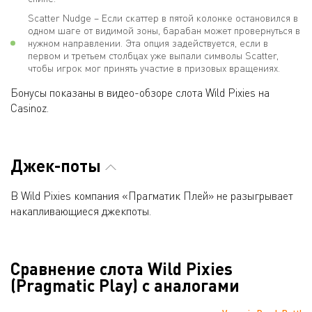
Scatter Nudge – Если скаттер в пятой колонке остановился в
одном шаге от видимой зоны, барабан может провернуться в
нужном направлении. Эта опция задействуется, если в
первом и третьем столбцах уже выпали символы Scatter,
чтобы игрок мог принять участие в призовых вращениях.
Бонусы показаны в видео-обзоре слота Wild Pixies на
Casinoz.
Джек-поты
В Wild Pixies компания «Прагматик Плей» не разыгрывает
накапливающиеся джекпоты.
Сравнение слота Wild Pixies
(Pragmatic Play) с аналогами