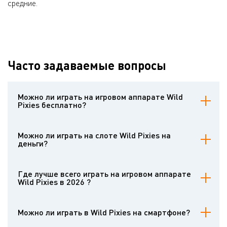
средние.
Часто задаваемые вопросы
Можно ли играть на игровом аппарате Wild
Pixies бесплатно?
Да, на Casinoz можно играть на бесплатном игровом аппарате
Wild Pixies. Демку можно открывать даже без регистрации счёта.
Можно ли играть на слоте Wild Pixies на
Любой посетитель может проверить слот на фантики.
деньги?
Играть на видеослоте на деньги дают возможность
разнообразные казино, предлагающие программное
Где лучше всего играть на игровом аппарате
обеспечение этого производителя. Чтобы делать ставки
Wild Pixies в 2026 ?
настоящими деньгами на Wild Pixies, нужно открыть аккаунт и
внести депозит.
Играть на деньги в Wild Pixies рекомендуется в испытанных
интернет-казино с лицензионными играми и неподмоченной
Можно ли играть в Wild Pixies на смартфоне?
репутацией. Подобрать честный игорный клуб помогут статьи-