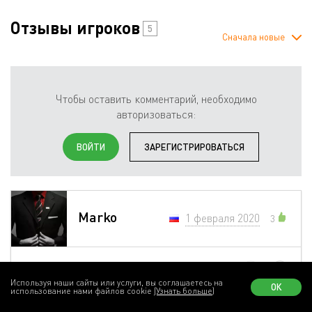
Отзывы игроков
5
Сначала новые
Чтобы оставить комментарий, необходимо
авторизоваться:
ВОЙТИ
ЗАРЕГИСТРИРОВАТЬСЯ
Marko
1 февраля 2020
3
0
Используя наши сайты или услуги, вы соглашаетесь на
ОК
Многие уже знают что этот слот придуман для одного
использование нами файлов cookie
(Узнать больше)
- отмытия вейджера и всё, для больших выигрышей