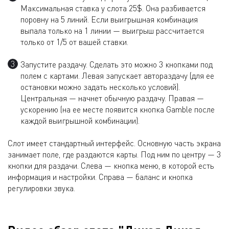
Максимальная ставка у слота 25$. Она разбивается
поровну на 5 линий. Если выигрышная комбинация
выпала только на 1 линии — выигрыш рассчитается
только от 1/5 от вашей ставки.
Запустите раздачу. Сделать это можно 3 кнопками под
полем с картами. Левая запускает автораздачу (для ее
остановки можно задать несколько условий).
Центральная — начнет обычную раздачу. Правая —
ускорению (на ее месте появится кнопка Gamble после
каждой выигрышной комбинации).
Слот имеет стандартный интерфейс. Основную часть экрана
занимает поле, где раздаются карты. Под ним по центру — 3
кнопки для раздачи. Слева — кнопка меню, в которой есть
информация и настройки. Справа — баланс и кнопка
регулировки звука.