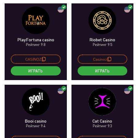
PlayFortuna casino
Riobet Casino
Рейтинг 9.8
Рейтинг 9.5
CASINOZ
Casinoz
ИГРАТЬ
ИГРАТЬ
Booi casino
Cat Casino
Рейтинг 9.4
Рейтинг 9.3