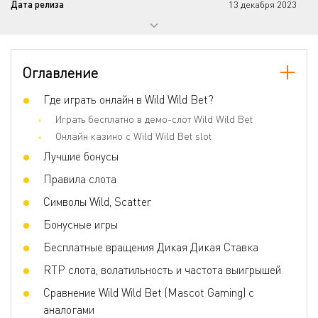
Дата релиза
13 декабря 2023
Прогрессивный джекпот
Нет
Количество барабанов
5
Оглавление
Количество линий
5
Джокеры
Где играть онлайн в Wild Wild Bet?
Да
Играть бесплатно в демо-слот Wild Wild Bet
Скаттер
Нет
Онлайн казино с Wild Wild Bet slot
Игра по равным шансам
Да
Лучшие бонусы
Бонусные игры
Free Games, Big Win, Poker Play, Risk
Правила слота
game
Символы Wild, Scatter
Волатильность
Высокая
Бонусные игры
3D слот
Нет
Бесплатные вращения Дикая Дикая Ставка
Респины
Нет
RTP слота, волатильность и частота выигрышей
Фриспины
Да
Сравнение Wild Wild Bet (Mascot Gaming) с
Прогрессивные умножения
Нет
аналогами