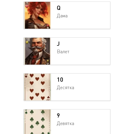
Q
Дама
J
Валет
10
Десятка
9
Девятка