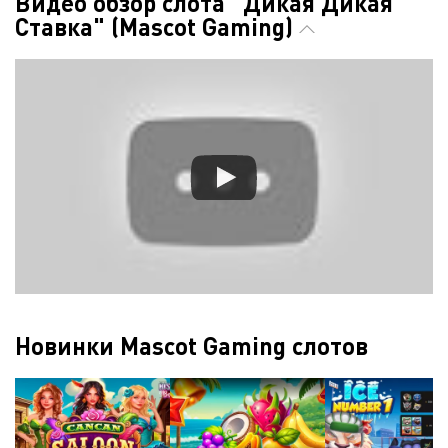
Видео обзор слота "Дикая Дикая
Ставка" (Mascot Gaming)
Новинки Mascot Gaming слотов