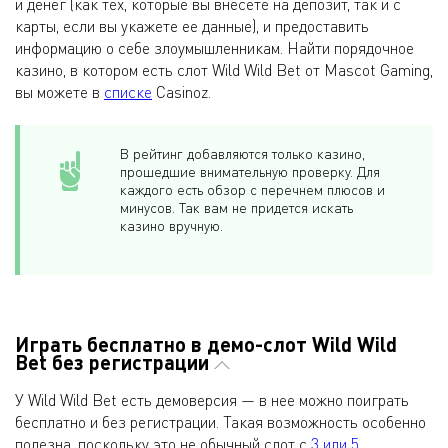
и денег (как тех, которые вы внесете на депозит, так и с
карты, если вы укажете ее данные), и предоставить
информацию о себе злоумышленникам. Найти порядочное
казино, в котором есть слот Wild Wild Bet от Mascot Gaming,
вы можете в
списке
Casinoz.
В рейтинг добавляются только казино,
прошедшие внимательную проверку. Для
каждого есть обзор с перечнем плюсов и
минусов. Так вам не придется искать
казино вручную.
Играть бесплатно в демо-слот Wild Wild
Bet без регистрации
У Wild Wild Bet есть демоверсия — в нее можно поиграть
бесплатно и без регистрации. Такая возможность особенно
полезна, поскольку это не обычный слот с
3 или 5