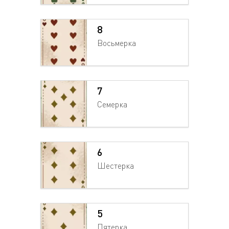
8
Восьмерка
7
Семерка
6
Шестерка
5
Пятерка