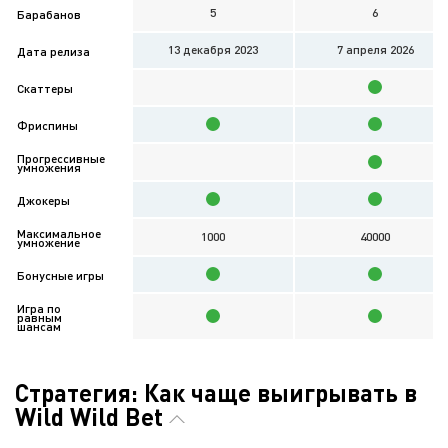
5
6
Барабанов
13 декабря 2023
7 апреля 2026
Дата релиза
Скаттеры
Фриспины
Прогрессивные
умножения
Джокеры
Максимальное
1000
40000
умножение
Бонусные игры
Игра по
равным
шансам
Стратегия: Как чаще выигрывать в
Wild Wild Bet