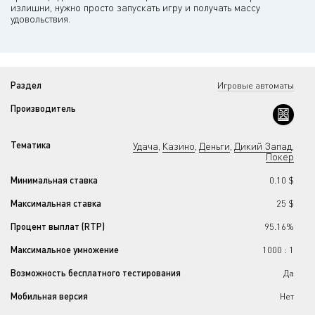
излишни, нужно просто запускать игру и получать массу
удовольствия.
Раздел
Игровые автоматы
Производитель
Тематика
Удача
Казино
Деньги
Дикий Запад
,
,
,
,
Покер
Минимальная ставка
0.10 $
Максимальная ставка
25 $
Процент выплат (RTP)
95.16%
Максимальное умножение
1000 : 1
Возможность бесплатного тестирования
Да
Мобильная версия
Нет