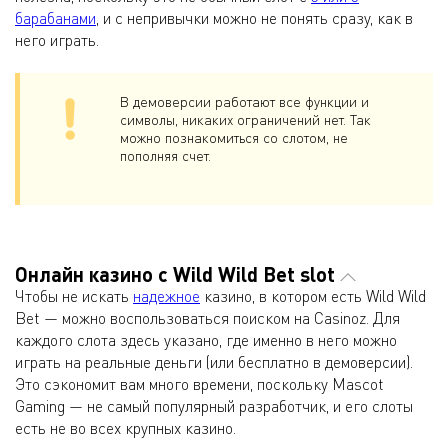
барабанами
, и с непривычки можно не понять сразу, как в
него играть.
В демоверсии работают все функции и
символы, никаких ограничений нет. Так
можно познакомиться со слотом, не
пополняя счет.
Онлайн казино с Wild Wild Bet slot
Чтобы не искать
надежное
казино, в котором есть Wild Wild
Bet — можно воспользоваться поиском на Casinoz. Для
каждого слота здесь указано, где именно в него можно
играть на реальные деньги (или бесплатно в демоверсии).
Это сэкономит вам много времени, поскольку Mascot
Gaming — не самый популярный разработчик, и его слоты
есть не во всех крупных казино.