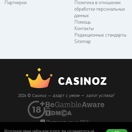
Партнерки
Политика в отношении
обработки персональных
данных
Помощь
Контакты
Редакционные стандарты
Sitemap
азарт с умом — залог успеха!
2026 © Casinoz —
Подписаться на RSS
Используя наши сайты или услуги, вы соглашаетесь на