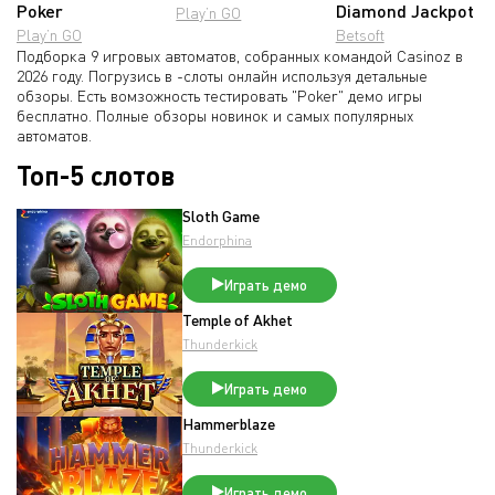
Poker
Diamond Jackpot
Play’n GO
Play’n GO
Betsoft
Подборка 9 игровых автоматов, собранных командой Casinoz в
2026 году. Погрузись в -слоты онлайн используя детальные
обзоры. Есть вомзожность тестировать "Poker" демо игры
бесплатно. Полные обзоры новинок и самых популярных
автоматов.
Топ-5 слотов
Sloth Game
Endorphina
Играть демо
Temple of Akhet
Thunderkick
Играть демо
Hammerblaze
Thunderkick
Играть демо