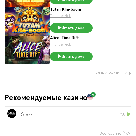
Tutan Kha-boom
Thunderkick
Играть демо
Alice: Time Rift
Thunderkick
Играть демо
Полный рейтинг игр
Рекомендуемые казино
Stake
7.8
Все казино
(469)