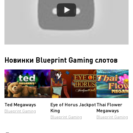
Новинки Blueprint Gaming слотов
Ted Megaways
Eye of Horus Jackpot
Thai Flower
King
Megaways
Blueprint Gaming
Blueprint Gaming
Blueprint Gaming