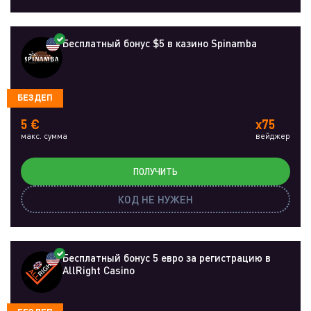
Бесплатный бонус $5 в казино Spinamba
БЕЗДЕП
5 €
x75
макс. сумма
вейджер
ПОЛУЧИТЬ
КОД НЕ НУЖЕН
Бесплатный бонус 5 евро за регистрацию в
AllRight Casino