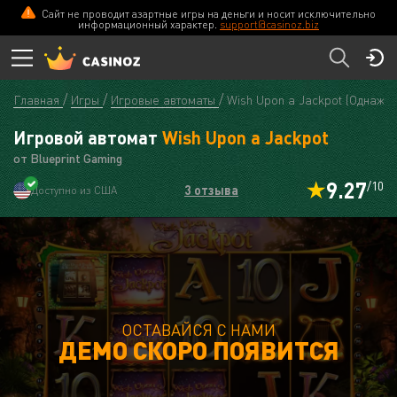
Сайт не проводит азартные игры на деньги и носит исключительно
информационный характер.
support@casinoz.biz
Главная
Игры
Игровые автоматы
Wish Upon a Jackpot (Однажды
Игровой автомат
Wish Upon a Jackpot
от Blueprint Gaming
9.27
/10
3 отзыва
Доступно из США
ОСТАВАЙСЯ С НАМИ
ДЕМО СКОРО ПОЯВИТСЯ