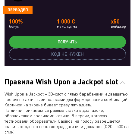
ПЕРВОДЕП
100%
1 000 €
x50
бонус
макс. сумма
вейджер
ПОЛУЧИТЬ
КОД НЕ НУЖЕН
Правила Wish Upon a Jackpot slot
Wish Upon a Jackpot – 3D-слот с пятью барабанами и двадцатью
постоянно активными полосами для формирования комбинаций.
Картинок на экране бывает сразу пятнадцать.
На линии принимаются равные ставки в диапазоне,
обозначенном правилами казино. В версии, которую
тестировали обозреватели Casinoz, на полосу разрешается
ставить от одного цента до двадцати пяти долларов (0.20 – 500 на
спин).