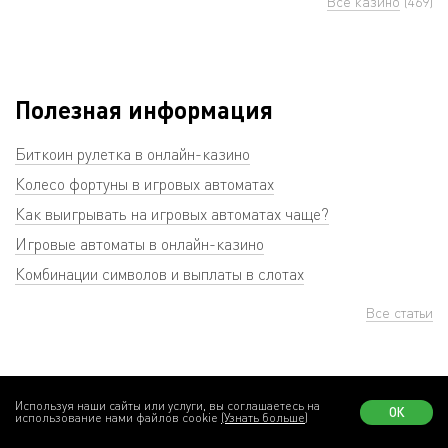
Все казино
(469)
Полезная информация
Биткоин рулетка в онлайн-казино
Колесо фортуны в игровых автоматах
Как выигрывать на игровых автоматах чаще?
Игровые автоматы в онлайн-казино
Комбинации символов и выплаты в слотах
Все статьи
Новинки игр
Используя наши сайты или услуги, вы соглашаетесь на
ОК
использование нами файлов cookie
(Узнать больше)
Gloria Invicta