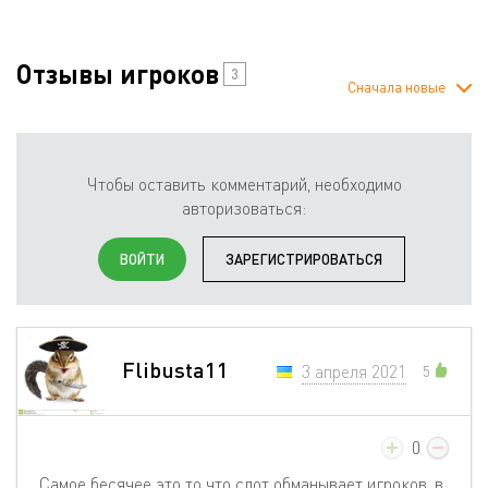
Отзывы игроков
3
Сначала новые
Чтобы оставить комментарий, необходимо
авторизоваться:
ВОЙТИ
ЗАРЕГИСТРИРОВАТЬСЯ
Flibusta11
3 апреля 2021
5
0
Самое бесячее это то что слот обманывает игроков, в