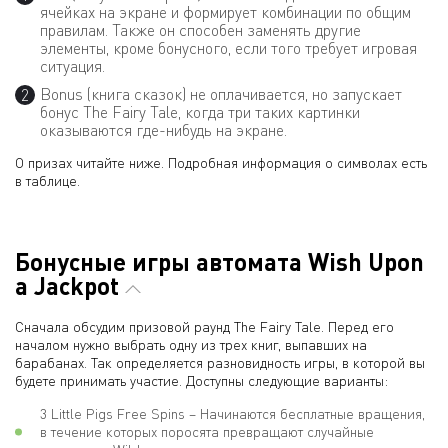
ячейках на экране и формирует комбинации по общим
правилам. Также он способен заменять другие
элементы, кроме бонусного, если того требует игровая
ситуация.
Bonus (книга сказок) не оплачивается, но запускает
бонус The Fairy Tale, когда три таких картинки
оказываются где-нибудь на экране.
О призах читайте ниже. Подробная информация о символах есть
в таблице.
Бонусные игры автомата Wish Upon
a Jackpot
Сначала обсудим призовой раунд The Fairy Tale. Перед его
началом нужно выбрать одну из трех книг, выпавших на
барабанах. Так определяется разновидность игры, в которой вы
будете принимать участие. Доступны следующие варианты:
3 Little Pigs Free Spins – Начинаются бесплатные вращения,
в течение которых поросята превращают случайные