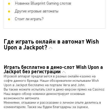
Новинки Blueprint Gaming слотов
Другие игровые автоматы
Стоит ли играть?
Где играть онлайн в автомат Wish
Upon a Jackpot?
Играть бесплатно в демо-слот Wish Upon a
Jackpot без регистрации
Игровой аппарат предлагается в разных онлайн-казино на
софте данного бренда. Наши обозреватели испытывали Wish
Upon a Jackpot бесплатно на портале Vera and John.
Вы также можете испытать слот в демо-версии прямо на Casinoz.
Наш видео-обзор новинки демонстрирует основные
возможности автомата.
Мнениями, отзывами и рассказами о личном опыте делитесь в
комментариях. Также мы будем благодарны за оценки,