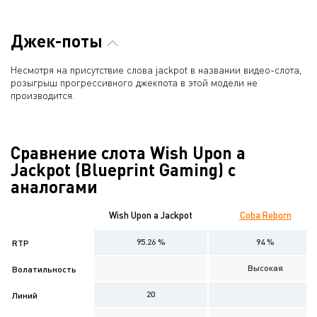
Джек-поты
Несмотря на присутствие слова jackpot в названии видео-слота,
розыгрыш прогрессивного джекпота в этой модели не
производится.
Сравнение слота Wish Upon a
Jackpot (Blueprint Gaming) с
аналогами
Wish Upon a Jackpot
Coba Reborn
95.26 %
94 %
RTP
Высокая
Волатильность
20
Линий