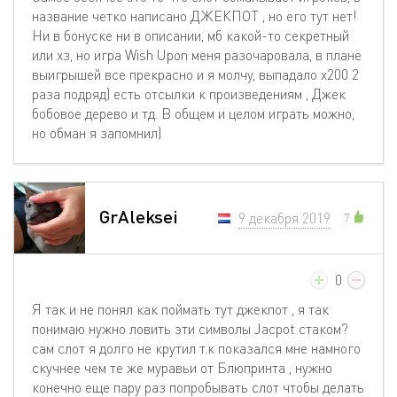
название четко написано ДЖЕКПОТ , но его тут нет!
Ни в бонуске ни в описании, мб какой-то секретный
или хз, но игра Wish Upon меня разочаровала, в плане
выигрышей все прекрасно и я молчу, выпадало х200 2
раза подряд) есть отсылки к произведениям , Джек
бобовое дерево и тд. В общем и целом играть можно,
но обман я запомнил)
GrAleksei
9 декабря 2019
7
0
Я так и не понял как поймать тут джекпот , я так
понимаю нужно ловить эти символы Jacpot стаком?
сам слот я долго не крутил т.к показался мне намного
скучнее чем те же муравьи от Блюпринта , нужно
конечно еще пару раз попробывать слот чтобы делать