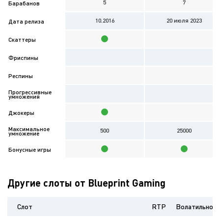
5
7
Барабанов
10.2016
20 июля 2023
Дата релиза
Скаттеры
Фриспины
Респины
Прогрессивные
умножения
Джокеры
Максимальное
500
25000
умножение
Бонусные игры
Другие слоты от Blueprint Gaming
Слот
RTP
Волатильнос