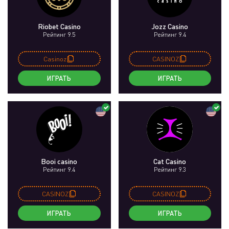
Riobet Casino
Jozz Casino
Рейтинг 9.5
Рейтинг 9.4
Casinoz
CASINOZ
ИГРАТЬ
ИГРАТЬ
Booi casino
Cat Casino
Рейтинг 9.4
Рейтинг 9.3
CASINOZ
CASINOZ
ИГРАТЬ
ИГРАТЬ