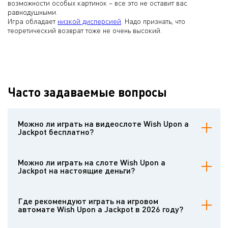
возможности особых картинок – все это не оставит вас
равнодушными.
Игра обладает
низкой дисперсией
. Надо признать, что
теоретический возврат тоже не очень высокий.
Часто задаваемые вопросы
Можно ли играть на видеослоте Wish Upon a
Jackpot бесплатно?
Да, на Casinoz можно играть на бесплатном игровом аппарате
Wish Upon a Jackpot. Демо-версию можно открывать даже без
Можно ли играть на слоте Wish Upon a
регистрации счёта. Любой пользователь может тестировать слот
Jackpot на настоящие деньги?
на интерес.
Играть на слоте на деньги дают возможность известные
интернет-казино, использующие азартные игры этого
Где рекомендуют играть на игровом
провайдера. Чтобы рисковать деньгами на Wish Upon a Jackpot,
автомате Wish Upon a Jackpot в 2026 году?
нужно зарегистрировать аккаунт и внести средства на счёт.