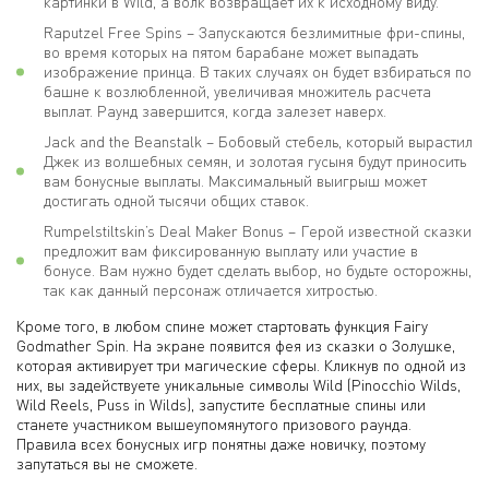
картинки в Wild, а волк возвращает их к исходному виду.
Raputzel Free Spins – Запускаются безлимитные фри-спины,
во время которых на пятом барабане может выпадать
изображение принца. В таких случаях он будет взбираться по
башне к возлюбленной, увеличивая множитель расчета
выплат. Раунд завершится, когда залезет наверх.
Jack and the Beanstalk – Бобовый стебель, который вырастил
Джек из волшебных семян, и золотая гусыня будут приносить
вам бонусные выплаты. Максимальный выигрыш может
достигать одной тысячи общих ставок.
Rumpelstiltskin’s Deal Maker Bonus – Герой известной сказки
предложит вам фиксированную выплату или участие в
бонусе. Вам нужно будет сделать выбор, но будьте осторожны,
так как данный персонаж отличается хитростью.
Кроме того, в любом спине может стартовать функция Fairy
Godmather Spin. На экране появится фея из сказки о Золушке,
которая активирует три магические сферы. Кликнув по одной из
них, вы задействуете уникальные символы Wild (Pinocchio Wilds,
Wild Reels, Puss in Wilds), запустите бесплатные спины или
станете участником вышеупомянутого призового раунда.
Правила всех бонусных игр понятны даже новичку, поэтому
запутаться вы не сможете.