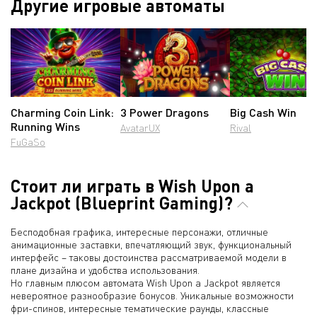
Другие игровые автоматы
Charming Coin Link:
3 Power Dragons
Big Cash Win
Running Wins
AvatarUX
Rival
FuGaSo
Стоит ли играть в Wish Upon a
Jackpot (Blueprint Gaming)?
Бесподобная графика, интересные персонажи, отличные
анимационные заставки, впечатляющий звук, функциональный
интерфейс – таковы достоинства рассматриваемой модели в
плане дизайна и удобства использования.
Но главным плюсом автомата Wish Upon a Jackpot является
невероятное разнообразие бонусов. Уникальные возможности
фри-спинов, интересные тематические раунды, классные