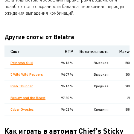
позаботятся о сохранности баланса, перекрывая периоды
ожидания выпадения комбинаций.
Другие слоты от Belatra
Слот
RTP
Волатильность
Maxwin
Princess Suki
96.16 %
Высокая
5000
5 Wild Wild Peppers
94.07 %
Высокая
3000
Irish Thunder
96.14 %
Средняя
7000
Beauty and the Beast
97.30 %
250
Cyber Gypsies
96.02 %
Средняя
8888
Как играть в автомат Chief's Sticky