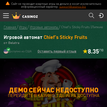
Сайт не проводит азартные игры на деньги и носит исключительно
информационный характер.
support@casinoz.biz
Главная
Игры
Игровые автоматы
Chief's Sticky Fruits (Липкие
Игровой автомат
Chief's Sticky Fruits
от Belatra
8.35
/10
Оставить первый отзыв
Доступно из США
ДЕМО СЕЙЧАС НЕДОСТУПНО
ПЕРЕЙДИТЕ В КАЗИНО, ГДЕ ИГРА ДОСТУПНА