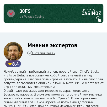
промокод
30FS
CASINOZ
от Vavada Casino
Мнение экспертов
Виталий Севан
8.4
Яркий, сочный, прибыльный и очень простой слот Chief's Sticky
Fruits от Belatra представляет собой современный взгляд
провайдера на классические игровые автоматы. Он не способен
запутать пользователя обилием сложных механик, но я остался от
игры под отличным впечатлением.
Онлайн слот рассказывает историю повара, готовящего
фруктовую нарезку. В этом ему помогает огромный нож мясника,
являющийся еще и символом WIld. Сразу 100 фиксированных
линий увеличивают шансы игрока на получение достойных
выигрышей. Единственной бонусной механикой игры является