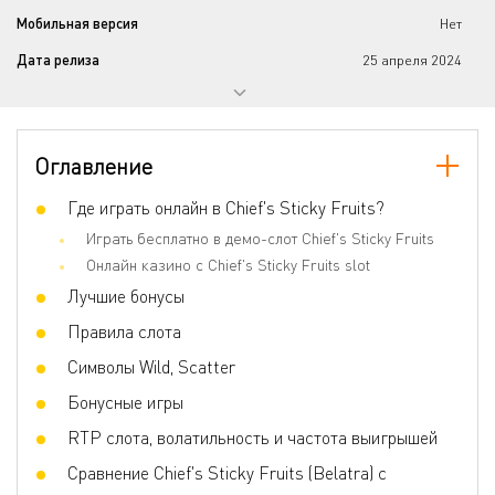
Мобильная версия
Нет
Дата релиза
25 апреля 2024
Прогрессивный джекпот
Нет
Количество барабанов
5
Оглавление
Количество линий
100
Джокеры
Где играть онлайн в Chief's Sticky Fruits?
Да
Играть бесплатно в демо-слот Chief's Sticky Fruits
Скаттер
Нет
Онлайн казино с Chief's Sticky Fruits slot
Игра по равным шансам
Нет
Лучшие бонусы
Бонусные игры
Bonus Game, Big Win, Multiplier, Sync
Правила слота
Reels, Wild Feature
Символы Wild, Scatter
Волатильность
Средняя
Бонусные игры
3D слот
Нет
RTP слота, волатильность и частота выигрышей
Респины
Нет
Сравнение Chief's Sticky Fruits (Belatra) с
Фриспины
Нет