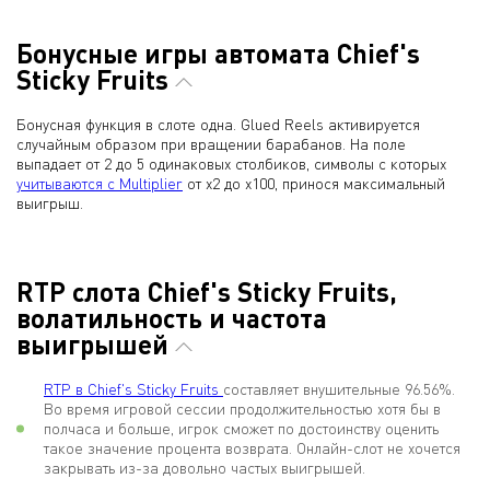
Бонусные игры автомата Chief's
Sticky Fruits
Бонусная функция в слоте одна. Glued Reels активируется
случайным образом при вращении барабанов. На поле
выпадает от 2 до 5 одинаковых столбиков, символы с которых
учитываются с Multiplier
от х2 до х100, принося максимальный
выигрыш.
RTP слота Chief's Sticky Fruits,
волатильность и частота
выигрышей
RTP в Chief's Sticky Fruits
составляет внушительные 96.56%.
Во время игровой сессии продолжительностью хотя бы в
полчаса и больше, игрок сможет по достоинству оценить
такое значение процента возврата. Онлайн-слот не хочется
закрывать из-за довольно частых выигрышей.