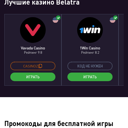
Лучшие казино Belatra
Vavada Casino
1Win Casino
Рейтинг 9.8
Рейтинг 8.2
CASINOZ
КОД НЕ НУЖЕН
ИГРАТЬ
ИГРАТЬ
Промокоды для бесплатной игры