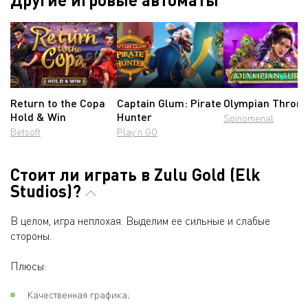
Return to the Copa
Captain Glum: Pirate
Olympian Thron
Hold & Win
Hunter
Spinomenal
Betsoft
Play’n GO
Стоит ли играть в Zulu Gold (Elk
Studios)?
В целом, игра неплохая. Выделим ее сильные и слабые
стороны.
Плюсы:
Качественная графика;