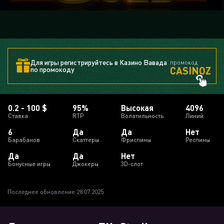
Для игры регистрируйтесь в Казино Вавада
промокод
CASINOZ
по промокоду
0.2 - 100 $
95%
Высокая
4096
Ставка
RTP
Волатильность
Линий
6
Да
Да
Нет
Барабанов
Скаттеры
Фриспины
Респины
Да
Да
Нет
Бонусные игры
Джокеры
3D-слот
Последнее обновление 28.07.2025