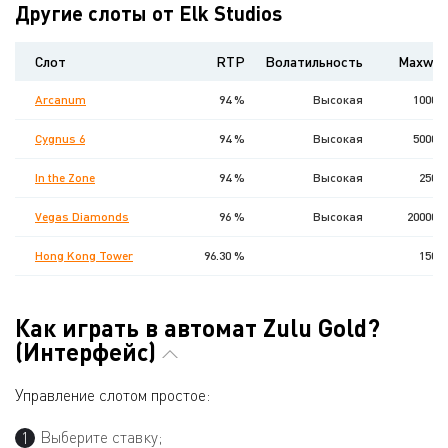
Другие слоты от Elk Studios
Слот
RTP
Волатильность
Maxwin
Arcanum
94 %
Высокая
10000
Cygnus 6
94 %
Высокая
50000
In the Zone
94 %
Высокая
2500
Vegas Diamonds
96 %
Высокая
200000
Hong Kong Tower
96.30 %
1500
Как играть в автомат Zulu Gold?
(Интерфейс)
Управление слотом простое:
Выберите ставку;