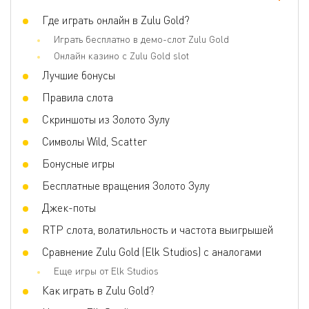
Джокеры
Где играть онлайн в Zulu Gold?
Да
Играть бесплатно в демо-слот Zulu Gold
Скаттер
Да
Онлайн казино с Zulu Gold slot
Игра по равным шансам
Нет
Лучшие бонусы
Бонусные игры
Free Spins, Multiplier, Mega Symbols,
Правила слота
Spreading Wilds, Buy Feature, Reelset
Changing, Wild Walker
Скриншоты из Золото Зулу
Волатильность
Высокая
Символы Wild, Scatter
3D слот
Нет
Бонусные игры
Респины
Нет
Бесплатные вращения Золото Зулу
Фриспины
Да
Джек-поты
Прогрессивные умножения
Да
RTP слота, волатильность и частота выигрышей
Сравнение Zulu Gold (Elk Studios) с аналогами
Еще игры от Elk Studios
Как играть в Zulu Gold?