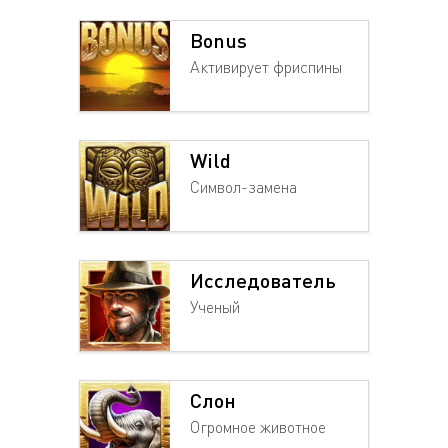
Bonus
Активирует фриспины
Wild
Символ-замена
Исследователь
Ученый
Слон
Огромное животное