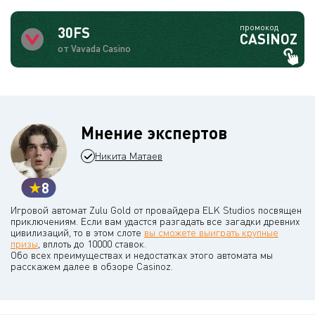
промокод
30FS
CASINOZ
от Vavada Casino
Мнение экспертов
Никита Матаев
8
Игровой автомат Zulu Gold от провайдера ELK Studios посвящен
приключениям. Если вам удастся разгадать все загадки древних
цивилизаций, то в этом слоте
вы сможете выиграть крупные
призы
, вплоть до 10000 ставок.
Обо всех преимуществах и недостатках этого автомата мы
расскажем далее в обзоре Casinoz.