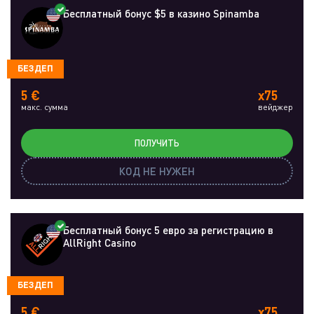
Бесплатный бонус $5 в казино Spinamba
БЕЗДЕП
5 €
x75
макс. сумма
вейджер
ПОЛУЧИТЬ
КОД НЕ НУЖЕН
Бесплатный бонус 5 евро за регистрацию в
AllRight Casino
БЕЗДЕП
5 €
x75