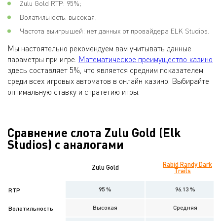
Zulu Gold RTP: 95%;
Волатильность: высокая;
Частота выигрышей: нет данных от провайдера ELK Studios.
Мы настоятельно рекомендуем вам учитывать данные
параметры при игре.
Математическое преимущество казино
здесь составляет 5%, что является средним показателем
среди всех игровых автоматов в онлайн казино. Выбирайте
оптимальную ставку и стратегию игры.
Сравнение слота Zulu Gold (Elk
Studios) с аналогами
Rabid Randy Dark
Zulu Gold
Trails
95 %
96.13 %
RTP
Высокая
Средняя
Волатильность