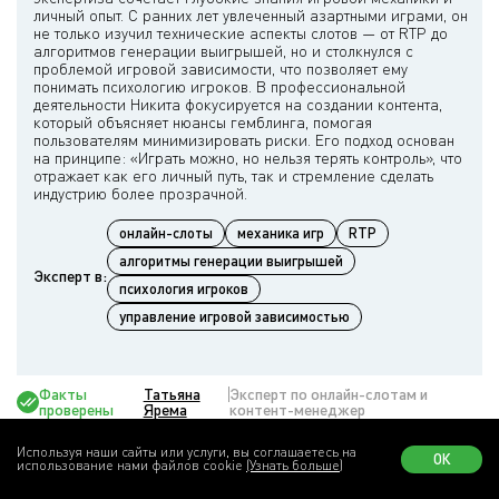
личный опыт. С ранних лет увлеченный азартными играми, он
не только изучил технические аспекты слотов — от RTP до
алгоритмов генерации выигрышей, но и столкнулся с
проблемой игровой зависимости, что позволяет ему
понимать психологию игроков. В профессиональной
деятельности Никита фокусируется на создании контента,
который объясняет нюансы гемблинга, помогая
пользователям минимизировать риски. Его подход основан
на принципе: «Играть можно, но нельзя терять контроль», что
отражает как его личный путь, так и стремление сделать
онлайн-слоты
механика игр
RTP
алгоритмы генерации выигрышей
Эксперт в:
психология игроков
управление игровой зависимостью
Факты
Татьяна
Эксперт по онлайн-слотам и
проверены
Ярема
контент-менеджер
Используя наши сайты или услуги, вы соглашаетесь на
ОК
использование нами файлов cookie
(Узнать больше)