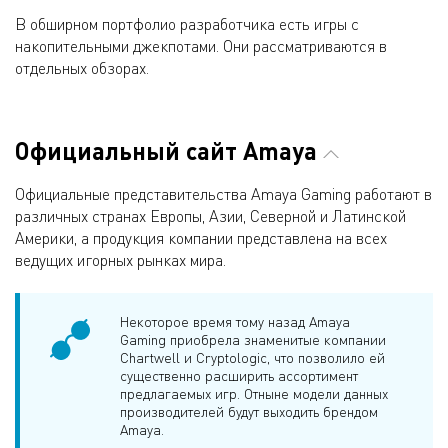
В обширном портфолио разработчика есть игры с
накопительными джекпотами. Они рассматриваются в
отдельных обзорах.
Официальный сайт Amaya
Официальные представительства Amaya Gaming работают в
различных странах Европы, Азии, Северной и Латинской
Америки, а продукция компании представлена на всех
ведущих игорных рынках мира.
Некоторое время тому назад Amaya
Gaming приобрела знаменитые компании
Chartwell и Cryptologic, что позволило ей
существенно расширить ассортимент
предлагаемых игр. Отныне модели данных
производителей будут выходить брендом
Amaya.