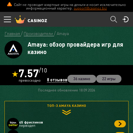
Сайт не проводит азартные игры на деньги и носит исключительно
информационный характер.
support@casinoz.biz
Главная
Производители
Amaya
Amaya: обзор провайдера игр для
казино
7.57
/10
36 казино
22 игры
8 отзывов
превосходно
Последнее обновление 18.09.2024
ТОП-3 AMAYA КАЗИНО
45 фриспинов
перводеп