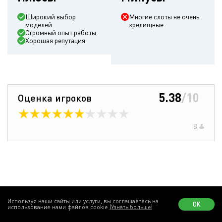
Широкий выбор
Многие слоты не очень
моделей
зрелищные
Огромный опыт работы
Хорошая репутация
5.38
/
10
Оценка игроков
8
Используя наши сайты или услуги, вы соглашаетесь на
ОК
использование нами файлов cookie
(Узнать больше)
Денис Анипченко