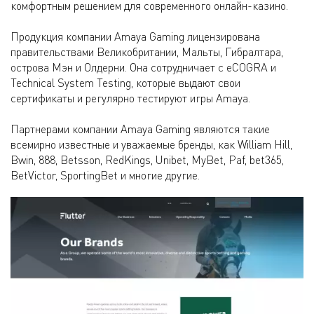
комфортным решением для современного онлайн-казино.
Продукция компании Amaya Gaming лицензирована
правительствами Великобритании, Мальты, Гибралтара,
острова Мэн и Олдерни. Она сотрудничает с eCOGRA и
Technical System Testing, которые выдают свои
сертификаты и регулярно тестируют игры Amaya.
Партнерами компании Amaya Gaming являются такие
всемирно известные и уважаемые бренды, как William Hill,
Bwin, 888, Betsson, RedKings, Unibet, MyBet, Paf, bet365,
BetVictor, SportingBet и многие другие.