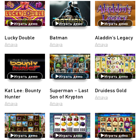
Играть демо
Играть демо
Играть демо
Lucky Double
Batman
Aladdin’s Legacy
Amaya
Amaya
Amaya
Играть демо
Играть демо
Играть демо
Kat Lee: Bounty
Superman – Last
Druidess Gold
Hunter
Son of Krypton
Amaya
Amaya
Amaya
Играть демо
Играть демо
Играть демо