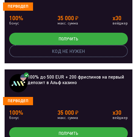
ПЕРВОДЕП
100%
35 000 ₽
x30
бонус
макс. сумма
вейджер
ПОЛУЧИТЬ
КОД НЕ НУЖЕН
100% до 500 EUR + 200 фриспинов на первый
депозит в Альф казино
ПЕРВОДЕП
100%
35 000 ₽
x30
бонус
макс. сумма
вейджер
ПОЛУЧИТЬ