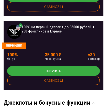
CASINOZ
100% на первый депозит до 35000 рублей +
200 фриспинов в Буране
ПЕРВОДЕП
100%
35 000 ₽
x30
бонус
макс. сумма
вейджер
ПОЛУЧИТЬ
CASINOZ
Джекпоты и бонусные функции