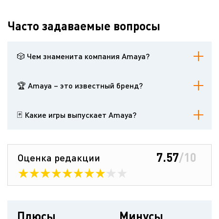
Часто задаваемые вопросы
🎲 Чем знаменита компания Amaya?
Amaya – это крупный провайдер софта для онлайн-казино,
предлагающий операторам гемблинга качественные игры и
🏆 Amaya – это известный бренд?
другую продукцию.
Да, компания имеет большой вес в индустрии. Её продукция
популярная в гемблинге. С ней сотрудничают очень многие
🃏 Какие игры выпускает Amaya?
известные операторы.
Больше всего в портфолио компании видеослотов, однако также
представлены модели других жанров. Все новые азартные игры
адаптированы для смартфонов. Доступны игры с джекпотам.
7.57
/10
Оценка редакции
Плюсы
Минусы