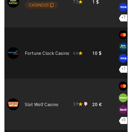
1 $
7.3
+7
Fortune Clock Casino
10 $
6.6
+1
Slot Wolf Casino
20 €
3.9
+5