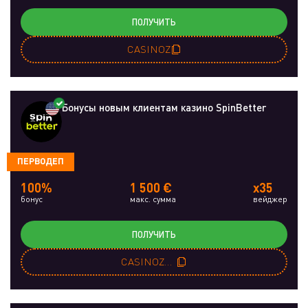
ПОЛУЧИТЬ
CASINOZ
Бонусы новым клиентам казино SpinBetter
ПЕРВОДЕП
100%
1 500 €
x35
бонус
макс. сумма
вейджер
ПОЛУЧИТЬ
CASINOZRU