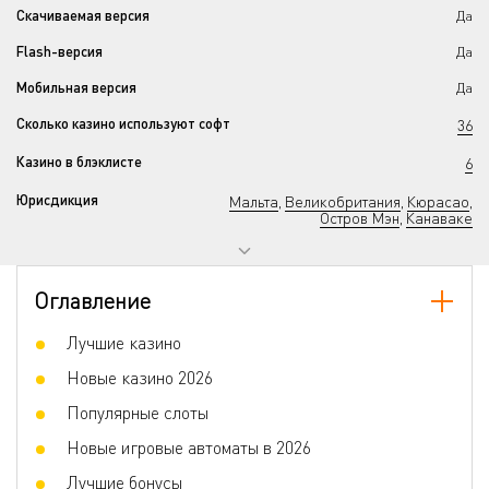
Скачиваемая версия
Да
Flash-версия
Да
Мобильная версия
Да
Сколько казино используют софт
36
Казино в блэклисте
6
Юрисдикция
Мальта
,
Великобритания
,
Кюрасао
,
Остров Мэн
,
Канаваке
Аудиторы
eCommerce and Online Gaming
Regulation and Assurance
,
iTech Labs
Оглавление
Контактные данные
Лучшие казино
Новые казино 2026
🏠 Почтовый адрес
The Stars Group 200 Bay Street South
Tower, Suite 3205 Toronto Ontario, Canada
Популярные слоты
M5J 2J3
Новые игровые автоматы в 2026
Email
Связь с прессой
Лучшие бонусы