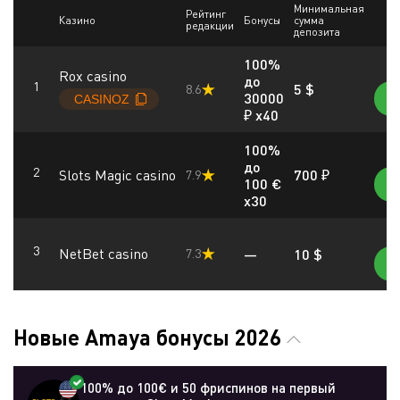
Минимальная
Рейтинг
Казино
Бонусы
сумма
редакции
депозита
100%
Rox casino
до
5 $
8.6
30000
₽ x40
100%
до
Slots Magic casino
700 ₽
7.9
100 €
x30
NetBet сasino
7.3
—
10 $
Новые Amaya бонусы 2026
100% до 100€ и 50 фриспинов на первый