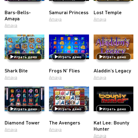
Bars-Bells-
Samurai Princess
Lost Temple
Amaya
Amaya
Amaya
Amaya
Играть демо
Играть демо
Играть демо
Shark Bite
Frogs N’ Flies
Aladdin’s Legacy
Amaya
Amaya
Amaya
Играть демо
Играть демо
Играть демо
Diamond Tower
The Avengers
Kat Lee: Bounty
Hunter
Amaya
Amaya
Amaya