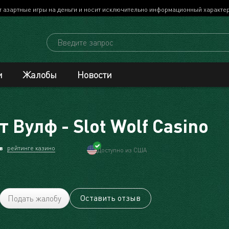
т азартные игры на деньги и носит исключительно информационный характе
и
Жалобы
Новости
 Вулф - Slot Wolf Casino
 в
рейтинге казино
Доступно из США
Оставить отзыв
Подать жалобу