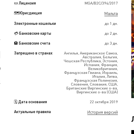
в
📜 Лицензия
MGA/B2C/394/2017
s
🗺️Юрисдикция
Мальта
Электронные кошельки
до 1 дн.
h
💳 Банковские карты
до 2 дн.
e
🏦 Банковские счета
до 3 дн.
Запрещено в странах
Ангилья,
Американское Самоа,
Австралия,
Бельгия,
Чешская Республика,
Эстония,
Испания,
Франция,
Великобритания,
Французская Гвиана,
Израиль,
Италия,
Литва,
Французская Полинезия,
с
Словения,
Словакия,
США,
Британские Виргинские о-ва,
Виргинские о-ва (США)
🗓️ Дата основания
22 октября 2019
Актуальные правила
История версий