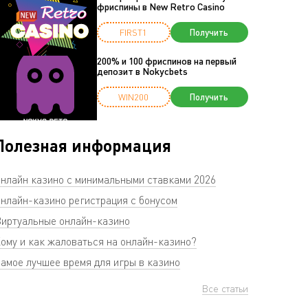
фриспины в New Retro Casino
FIRST1
Получить
200% и 100 фриспинов на первый
депозит в Nokycbets
WIN200
Получить
Полезная информация
нлайн казино с минимальными ставками 2026
нлайн-казино регистрация с бонусом
иртуальные онлайн-казино
ому и как жаловаться на онлайн-казино?
амое лучшее время для игры в казино
Все статьи