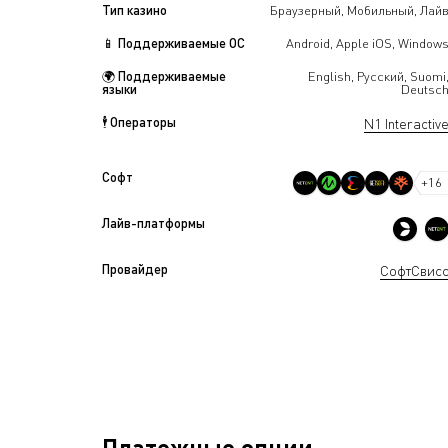
Тип казино
Браузерный, Мобильный, Лай
📱 Поддерживаемые ОС
Android, Apple iOS, Window
🌍 Поддерживаемые
English, Русский, Suomi,
языки
Deutsc
🕴 Операторы
N1 Interactiv
Софт
+16
Лайв-платформы
Провайдер
СофтСвис
Платежные опции