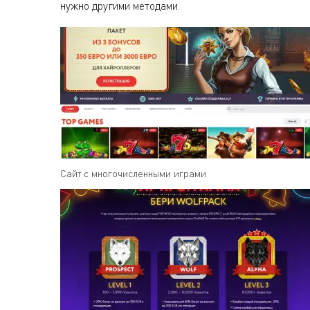
нужно другими методами.
Сайт с многочисленными играми