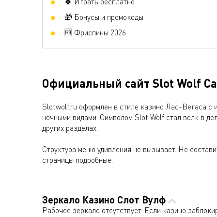
🍀 Играть бесплатно
🎁 Бонусы и промокоды
🆓 Фриспины 2026
Официальный сайт Slot Wolf C
Slotwolf.ru оформлен в стиле казино Лас-Вегаса с
ночными видами. Символом Slot Wolf стал волк в де
других разделах.
Структура меню удивления не вызывает. Не состави
страницы подробные.
Зеркало Казино Слот Вулф
Рабочее зеркало отсутствует. Если казино заблоки