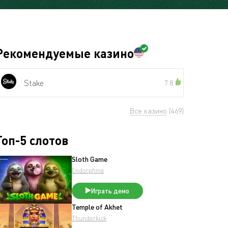
Рекомендуемые казино
Stake
7.8
Все казино
(469)
Топ-5 слотов
Sloth Game
Endorphina
Играть демо
Temple of Akhet
Thunderkick