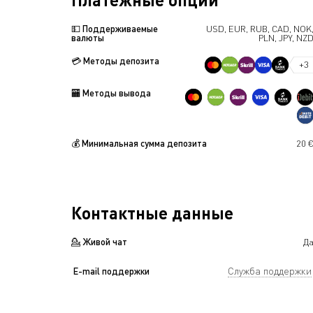
💵 Поддерживаемые
USD, EUR, RUB, CAD, NOK,
валюты
PLN, JPY, NZ
💳 Методы депозита
+3
🏧 Методы вывода
💰 Минимальная сумма депозита
20 
Контактные данные
💁 Живой чат
Д
Служба поддержки
E-mail поддержки