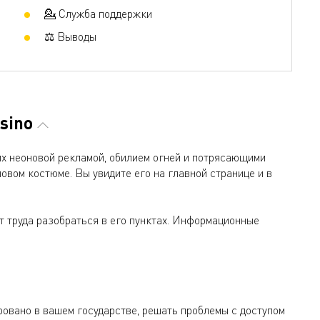
💁 Служба поддержки
⚖ Выводы
asino
 их неоновой рекламой, обилием огней и потрясающими
ловом костюме. Вы увидите его на главной странице и в
т труда разобраться в его пунктах. Информационные
ровано в вашем государстве, решать проблемы с доступом