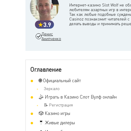
Интернет-казино Slot Wolf не о
любителям азартных игр в интер
Так как любые подобные суждени
Casinoz познакомит читателей с
3.9
делать выводы и принимать реш
Денис
Анипченко
Оглавление
🌐 Официальный сайт
Зеркало
🤹 Играть в Казино Слот Вулф онлайн
📝 Регистрация
🎲 Казино игры
🤵 Живые дилеры