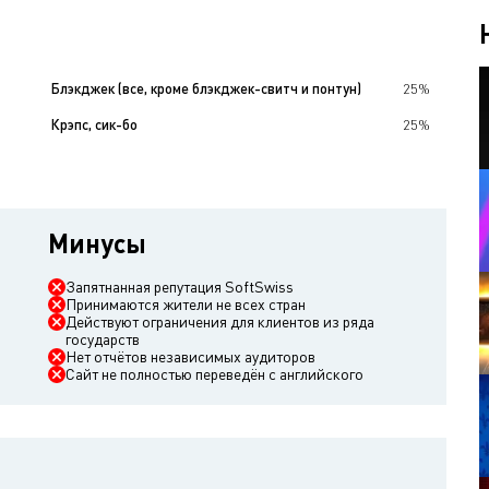
%
Блэкджек (все, кроме блэкджек-свитч и понтун)
25%
%
Крэпс, сик-бо
25%
Минусы
Запятнанная репутация SoftSwiss
Принимаются жители не всех стран
Действуют ограничения для клиентов из ряда
государств
Нет отчётов независимых аудиторов
Сайт не полностью переведён с английского