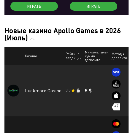
ИГРАТЬ
ИГРАТЬ
Новые казино Apollo Games в 2026
(Июль)
Минимальная
Рейтинг
Методы
Казино
сумма
К
редакции
депозита
депозита
Luckmore Casino
5 $
0.0
+7