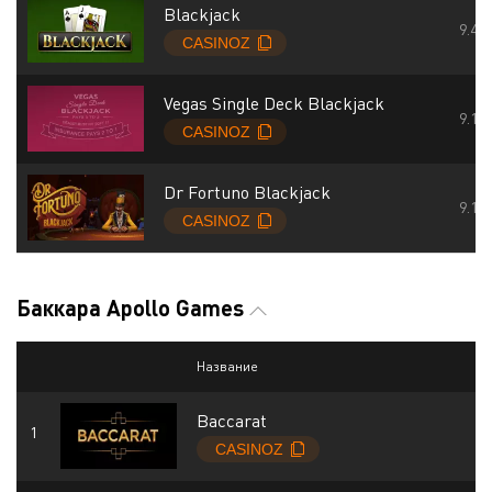
Blackjack
9.4
Vegas Single Deck Blackjack
9.1
Dr Fortuno Blackjack
9.1
Баккара Apollo Games
Ре
Название
ре
Baccarat
9.