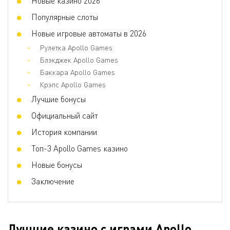
Новые казино 2026
🏠 Почтовый адрес
V Parku 2294/2 148 00 Prague 4 Czech
Republic
Популярные слоты
Email
Email
Новые игровые автоматы в 2026
Рулетка Apollo Games
+420725743733
Телефоны
Телефон
Блэкджек Apollo Games
Баккара Apollo Games
Крэпс Apollo Games
Лучшие бонусы
Официальный сайт
История компании
Топ-3 Apollo Games казино
Новые бонусы
Заключение
Лучшие казино с играми Apollo