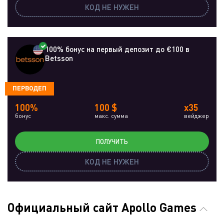
КОД НЕ НУЖЕН
100% бонус на первый депозит до €100 в
Betsson
ПЕРВОДЕП
100%
100 $
x35
бонус
макс. сумма
вейджер
ПОЛУЧИТЬ
КОД НЕ НУЖЕН
Официальный сайт Apollo Games