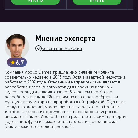
ИГРАТЬ
ИГРАТЬ
Мнение эксперта
Константин Майский
6.7
Компания Apollo Games пришла мир онлайн гемблинга
сравнительно недавно в 2015 году. Хотя в азартной индустрии
работает с 2007 года. Основными направлениями является
разработка игровых автоматов для наземных казино и
видеослотов для онлайн казино. В игровом портфолио
разработчика свыше 35 различных игр с разнообразным
функционалом и хорошо проработанной графикой. Оценивая
продукты компании, можно сделать вывод, что оно больше
тяготеет к «классическому» стилю в разработке игровых
автоматов. Так же Apollo Games предлагает своим партнерам
подключить функцию джекпота на любой игровой автомат
(фактически это сетевой джекпот).