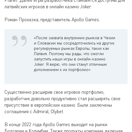
латвийских игроков в онлайн казино Joker.
Роман Прохазка, представитель Apollo Games:
«После захвата внутренних рынков в Чехии
и Словакии мы сосредоточились на других
регулируемых рынках Европы, таких как
Латвия. Поэтому мы рады, что смогли
запустить наши игры в онлайн-казино
Joker. Я верю, что они станут отличным
дополнением к их портфолио»
Существенно расширив свое игровое портфолио,
разработчик довольно продуктивно стал расширять свое
присутствие в европейских казино. Были заключены
соглашения с Admiral, Olybet.
В конце 2022 года Apollo Games выходит на рынки
Болгарии и Колумбии. Также продукты компании, включая