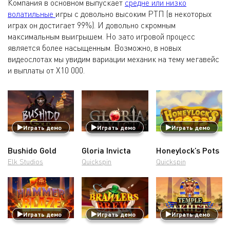
Компания в основном выпускает
средне или низко
волатильные
игры с довольно высоким РТП (в некоторых
играх он достигает 99%). И довольно скромным
максимальным выигрышем. Но зато игровой процесс
является более насыщенным. Возможно, в новых
видеослотах мы увидим вариации механик на тему мегавейс
и выплаты от Х10 000.
Играть демо
Играть демо
Играть демо
Bushido Gold
Gloria Invicta
Honeylock’s Pots
Elk Studios
Quickspin
Quickspin
Играть демо
Играть демо
Играть демо