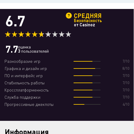
6.7
СРЕДНЯЯ
Безопасность
от Casinoz
7.7
оценка
3
пользователей
Разнообразие игр
7/10
Графика и дизайн игр
8/10
ПО и интерфейс игр
7/10
Стабильность работы
7/10
Кроссплатформенность
7/10
Служба поддержки
7/10
Прогрессивные джекпоты
4/10
Информация