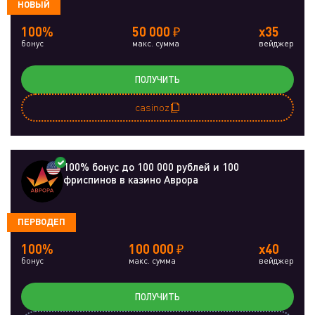
НОВЫЙ
100%
50 000 ₽
x35
бонус
макс. сумма
вейджер
ПОЛУЧИТЬ
casinoz
100% бонус до 100 000 рублей и 100
фриспинов в казино Аврора
ПЕРВОДЕП
100%
100 000 ₽
x40
бонус
макс. сумма
вейджер
ПОЛУЧИТЬ