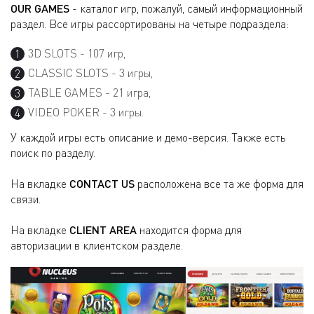
OUR GAMES
- каталог игр, пожалуй, самый информационный
раздел. Все игры рассортированы на четыре подраздела:
3D SLOTS - 107 игр,
CLASSIC SLOTS - 3 игры,
TABLE GAMES - 21 игра,
VIDEO POKER - 3 игры.
У каждой игры есть описание и демо-версия. Также есть
поиск по разделу.
На вкладке
CONTACT US
расположена все та же форма для
связи.
На вкладке
CLIENT AREA
находится форма для
авторизации в клиентском разделе.