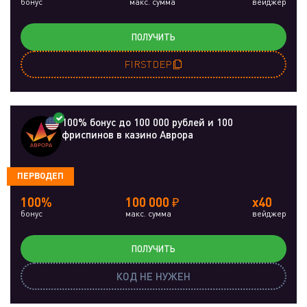
бонус
макс. сумма
вейджер
ПОЛУЧИТЬ
FIRSTDEP
100% бонус до 100 000 рублей и 100
фриспинов в казино Аврора
ПЕРВОДЕП
100%
100 000 ₽
x40
бонус
макс. сумма
вейджер
ПОЛУЧИТЬ
КОД НЕ НУЖЕН