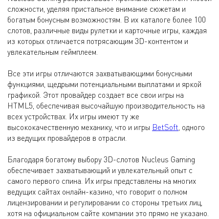
сложности, уделяя пристальное внимание сюжетам и
богатым бонусным возможностям. В их каталоге более 100
слотов, различные виды рулетки и карточные игры, каждая
из которых отличается потрясающим 3D-контентом и
увлекательным геймплеем.
Все эти игры отличаются захватывающими бонусными
функциями, щедрыми потенциальными выплатами и яркой
графикой. Этот провайдер создает все свои игры на
HTML5, обеспечивая высочайшую производительность на
всех устройствах. Их игры имеют ту же
высококачественную механику, что и игры
BetSoft
, одного
из ведущих провайдеров в отрасли.
Благодаря богатому выбору 3D-слотов Nucleus Gaming
обеспечивает захватывающий и увлекательный опыт с
самого первого спина. Их игры представлены на многих
ведущих сайтах онлайн-казино, что говорит о полном
лицензировании и регулировании со стороны третьих лиц,
хотя на официальном сайте компании это прямо не указано.