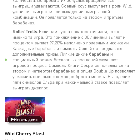
количества. Во время этих бонусных вращений все
выигрыши удваиваются. Соевый соус выступает в роли Wild,
удваивая выигрыши при выпадении выигрышной
комбинации. Он появляется только на втором и третьем
барабанах.
Rollin’ Trolls.
Если вам нужна новаторская идея, то это
именно та игра. Это приключение с 30 линиями выплат и
процентом выплат 97,20% наполнено полезными иконками.
Каскадные барабаны и символы Coin Drop предлагают
дополнительные призы. Липкие дикие барабаны и
специальный режим бесплатных вращений улучшают
игровой процесс. Символы Книги Секретов появляются на
втором и четвертом барабанах, а опция Double Up позволяет
увеличить выигрыш с помощью броска монеты. Выпадение
пяти символов Эльфа при максимальной ставке позволяет
выиграть джекпот.
Играть демо
Wild Cherry Blast