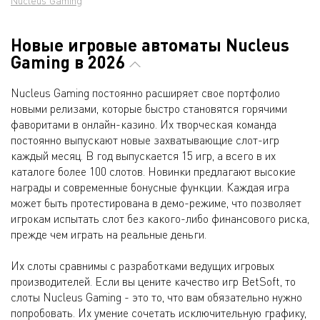
Nucleus Gaming
Новые игровые автоматы Nucleus
Gaming в 2026
Nucleus Gaming постоянно расширяет свое портфолио
новыми релизами, которые быстро становятся горячими
фаворитами в онлайн-казино. Их творческая команда
постоянно выпускают новые захватывающие слот-игр
каждый месяц. В год выпускается 15 игр, а всего в их
каталоге более 100 слотов. Новинки предлагают высокие
награды и современные бонусные функции. Каждая игра
может быть протестирована в демо-режиме, что позволяет
игрокам испытать слот без какого-либо финансового риска,
прежде чем играть на реальные деньги.
Их слоты сравнимы с разработками ведущих игровых
производителей. Если вы цените качество игр BetSoft, то
слоты Nucleus Gaming - это то, что вам обязательно нужно
попробовать. Их умение сочетать исключительную графику,