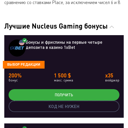
сравнению со ставками Place, за исключением чисел 6 и 8.
Лучшие Nucleus Gaming бонусы
Бонусы и фриспины на первые четыре
депозита в казино 1xBet
ВЫБОР РЕДАКЦИИ
200%
1 500 $
x35
бонус
макс. сумма
вейджер
ПОЛУЧИТЬ
КОД НЕ НУЖЕН