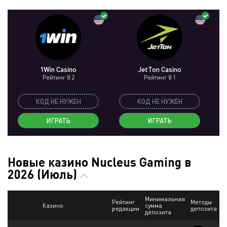
1Win Casino
JetTon Casino
Рейтинг 8.2
Рейтинг 8.1
КОД НЕ НУЖЕН
КОД НЕ НУЖЕН
ИГРАТЬ
ИГРАТЬ
Новые казино Nucleus Gaming в
2026 (Июль)
Минимальная
Рейтинг
Методы
Казино
сумма
К
редакции
депозита
депозита