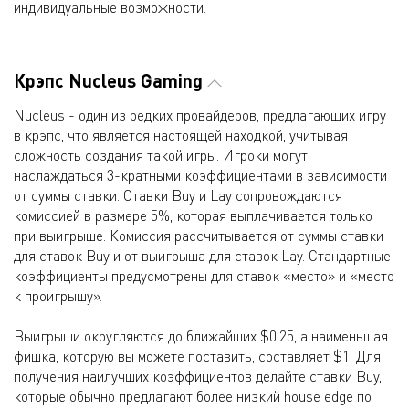
индивидуальные возможности.
Крэпс Nucleus Gaming
Nucleus - один из редких провайдеров, предлагающих игру
в крэпс, что является настоящей находкой, учитывая
сложность создания такой игры. Игроки могут
наслаждаться 3-кратными коэффициентами в зависимости
от суммы ставки. Ставки Buy и Lay сопровождаются
комиссией в размере 5%, которая выплачивается только
при выигрыше. Комиссия рассчитывается от суммы ставки
для ставок Buy и от выигрыша для ставок Lay. Стандартные
коэффициенты предусмотрены для ставок «место» и «место
к проигрышу».
Выигрыши округляются до ближайших $0,25, а наименьшая
фишка, которую вы можете поставить, составляет $1. Для
получения наилучших коэффициентов делайте ставки Buy,
которые обычно предлагают более низкий house edge по