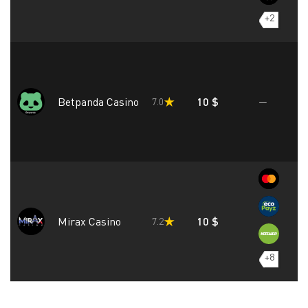
+2
Betpanda Casino
10 $
7.0
—
Mirax Casino
10 $
7.2
+8