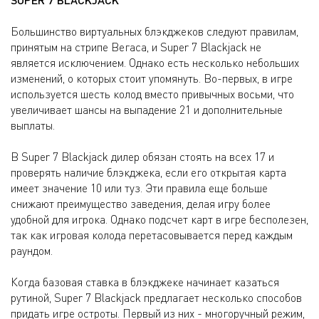
Большинство виртуальных блэкджеков следуют правилам,
принятым на стрипе Вегаса, и Super 7 Blackjack не
является исключением. Однако есть несколько небольших
изменений, о которых стоит упомянуть. Во-первых, в игре
используется шесть колод вместо привычных восьми, что
увеличивает шансы на выпадение 21 и дополнительные
выплаты.
В Super 7 Blackjack дилер обязан стоять на всех 17 и
проверять наличие блэкджека, если его открытая карта
имеет значение 10 или туз. Эти правила еще больше
снижают преимущество заведения, делая игру более
удобной для игрока. Однако подсчет карт в игре бесполезен,
так как игровая колода перетасовывается перед каждым
раундом.
Когда базовая ставка в блэкджеке начинает казаться
рутиной, Super 7 Blackjack предлагает несколько способов
придать игре остроты. Первый из них - многоручный режим,