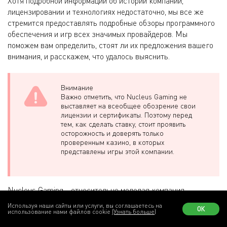
Хотя подробной информации об истории компании,
лицензировании и технологиях недостаточно, мы все же
стремится предоставлять подробные обзоры программного
обеспечения и игр всех значимых провайдеров. Мы
поможем вам определить, стоят ли их предложения вашего
внимания, и расскажем, что удалось выяснить.
Внимание
Важно отметить, что Nucleus Gaming не
выставляет на всеобщее обозрение свои
лицензии и сертификаты. Поэтому перед
тем, как сделать ставку, стоит проявить
осторожность и доверять только
проверенным казино, в которых
представлены игры этой компании.
Nucleus Gaming - относительно молодая компания,
основанная в 2015 году. Несмотря на свою недолгую
Используя наши сайты или услуги, вы соглашаетесь на
ОК
историю, компания уже успела собрать внушительную
использование нами файлов cookie
(Узнать больше)
библиотеку из более чем 100 разнообразных игр, включая