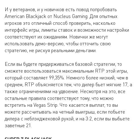
И у ветеранов, и у новичков есть повод попробовать
American Blackjack от Nucleus Gaming. Для опытных
игроков это отличный способ проверить, насколько
интерфейс игры, лимиты ставок и возможности настройки
соответствуют их ожиданиям. Новички же могут
использовать демо-версию, чтобы отточить свою
стратегию, не рискуя реальными деньгами.
Если вы будете придерживаться базовой стратегии, то
сможете воспользоваться максимальным RTP этой игры,
который составляет 99,35%. Немного более низкий, чем в
среднем, RTP объясняется тем, что дилер бьет мягкие 17, а
также ограничениями на удвоение. Несмотря на это, все
остальные правила соответствуют тому, что можно
встретить на Vegas Strip. Что касается выплат, то вы
можете рассчитывать на четный выигрыш, если побьете
дилера с неблэкджековой рукой, и на 3:2, если вы выбьете
заветные 21.
SUPER 7 BLACKJACK