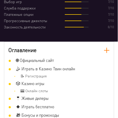
Выбор игр
7/10
Продолжительность сессии
Служба поддержки
7/10
🙅 Разрешено самоисключение
Да
Платежные опции
7/10
🚫 Пожизненное самоисключение
Да
Прогрессивные джекпоты
7/10
Законность деятельности
8/10
Контактные данные
Оглавление
💁 Живой чат
Да
🌐 Официальный сайт
Служба поддержки
E-mail поддержки
🤹 Играть в Казино Твин онлайн
🏠 Почтовый адрес
Schout Bij Nacht Doormanweg 40,
📝 Регистрация
Willemstad, Curacao
🎲 Казино игры
🎰 Онлайн слоты
Зачет вейджера по играм
🤵 Живые дилеры
🍀 Играть бесплатно
Слоты (могут быть исключения)
100%
🎁 Бонусы и промокоды