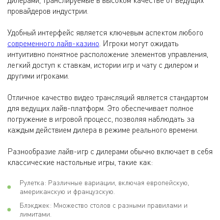
дилерами, транслируемые в высоком качестве от ведущих
провайдеров индустрии.
Удобный интерфейс является ключевым аспектом любого
современного лайв-казино
. Игроки могут ожидать
интуитивно понятное расположение элементов управления,
легкий доступ к ставкам, истории игр и чату с дилером и
другими игроками.
Отличное качество видео трансляций является стандартом
для ведущих лайв-платформ. Это обеспечивает полное
погружение в игровой процесс, позволяя наблюдать за
каждым действием дилера в режиме реального времени.
Разнообразие лайв-игр с дилерами обычно включает в себя
классические настольные игры, такие как:
Рулетка: Различные вариации, включая европейскую,
американскую и французскую.
Блэкджек: Множество столов с разными правилами и
лимитами.