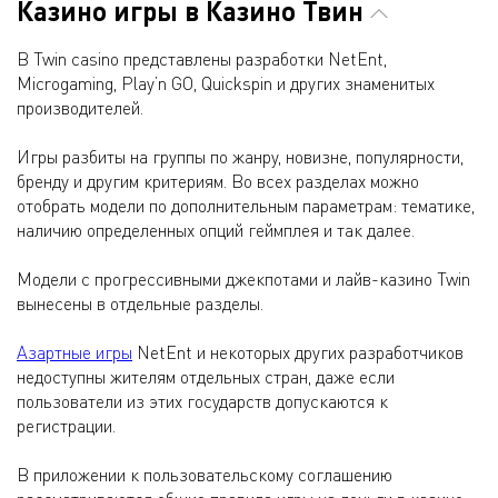
Казино игры в Казино Твин
В Twin casino представлены разработки NetEnt,
Microgaming, Play’n GO, Quickspin и других знаменитых
производителей.
Игры разбиты на группы по жанру, новизне, популярности,
бренду и другим критериям. Во всех разделах можно
отобрать модели по дополнительным параметрам: тематике,
наличию определенных опций геймплея и так далее.
Модели с прогрессивными джекпотами и лайв-казино Twin
вынесены в отдельные разделы.
Азартные игры
NetEnt и некоторых других разработчиков
недоступны жителям отдельных стран, даже если
пользователи из этих государств допускаются к
регистрации.
В приложении к пользовательскому соглашению