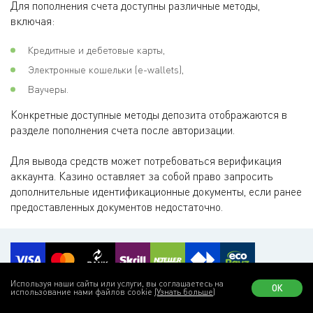
Для пополнения счета доступны различные методы,
включая:
Кредитные и дебетовые карты,
Электронные кошельки (e-wallets),
Ваучеры.
Конкретные доступные методы депозита отображаются в
разделе пополнения счета после авторизации.
Для вывода средств может потребоваться верификация
аккаунта. Казино оставляет за собой право запросить
дополнительные идентификационные документы, если ранее
предоставленных документов недостаточно.
Используя наши сайты или услуги, вы соглашаетесь на
ОК
использование нами файлов cookie
(Узнать больше)