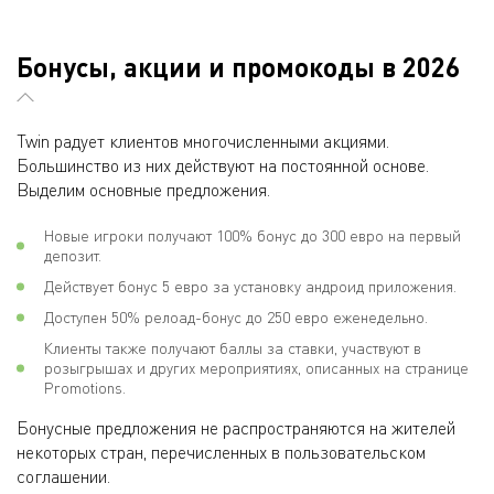
Бонусы, акции и промокоды в 2026
Twin радует клиентов многочисленными акциями.
Большинство из них действуют на постоянной основе.
Выделим основные предложения.
Новые игроки получают 100% бонус до 300 евро на первый
депозит.
Действует бонус 5 евро за установку андроид приложения.
Доступен 50% релоад-бонус до 250 евро еженедельно.
Клиенты также получают баллы за ставки, участвуют в
розыгрышах и других мероприятиях, описанных на странице
Promotions.
Бонусные предложения не распространяются на жителей
некоторых стран, перечисленных в пользовательском
соглашении.