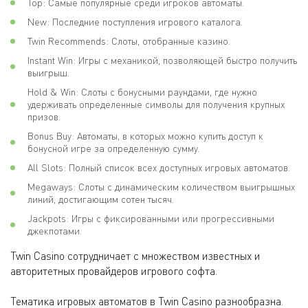
Top: Самые популярные среди игроков автоматы.
New: Последние поступления игрового каталога.
Twin Recommends: Слоты, отобранные казино.
Instant Win: Игры с механикой, позволяющей быстро получить
выигрыш.
Hold & Win: Слоты с бонусными раундами, где нужно
удерживать определенные символы для получения крупных
призов.
Bonus Buy: Автоматы, в которых можно купить доступ к
бонусной игре за определенную сумму.
All Slots: Полный список всех доступных игровых автоматов.
Megaways: Слоты с динамическим количеством выигрышных
линий, достигающим сотен тысяч.
Jackpots: Игры с фиксированными или прогрессивными
джекпотами.
Twin Casino сотрудничает с множеством известных и
авторитетных провайдеров игрового софта.
Тематика игровых автоматов в Twin Casino разнообразна.