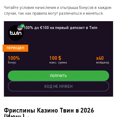
Читайте условия начисления и отыгрыша бонусов в каждом
случае, так как правила могут различаться и меняться.
100% до €100 на первый депозит в Twin
ПЕРВОДЕП
100%
100 $
x40
бонус
макс. сумма
вейджер
ПОЛУЧИТЬ
КОД НЕ НУЖЕН
Фриспины Казино Твин в 2026
(Июнь)