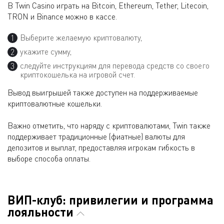
В Twin Casino играть на Bitcoin, Ethereum, Tether, Litecoin,
TRON и Binance можно в кассе.
Выберите желаемую криптовалюту,
укажите сумму,
следуйте инструкциям для перевода средств со своего
криптокошелька на игровой счет.
Вывод выигрышей также доступен на поддерживаемые
криптовалютные кошельки.
Важно отметить, что наряду с криптовалютами, Twin также
поддерживает традиционные (фиатные) валюты для
депозитов и выплат, предоставляя игрокам гибкость в
выборе способа оплаты.
ВИП-клуб: привилегии и программа
лояльности