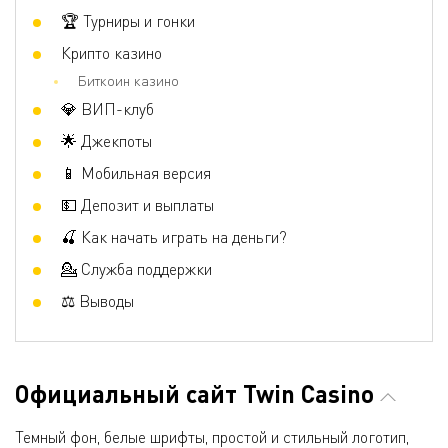
🏆 Турниры и гонки
Крипто казино
Биткоин казино
💎 ВИП-клуб
🌟 Джекпоты
📱 Мобильная версия
💵 Депозит и выплаты
🍒 Как начать играть на деньги?
💁 Служба поддержки
⚖ Выводы
Официальный сайт Twin Casino
Темный фон, белые шрифты, простой и стильный логотип,