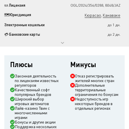
📜 Лицензия
OGL/2024/356/0288, 8048/JAZ
🗺️Юрисдикция
Кюрасао
,
Канаваке
Электронные кошельки
до 1 дн.
💳 Банковские карты
до 2 дн.
🏦 Банковские счета
до 5 дн.
Софт
+65
Плюсы
Минусы
Лайв-платформы
Законная деятельность
Отказ регистрировать
Запрещено в странах
Афганистан,
Австралия,
Бельгия,
по лицензиям известных
жителей многих стран
Болгария,
Беларусь,
Кипр,
регуляторов
Дополнительные
Чешская Республика,
Дания,
Алжир,
Качественный софт
территориальные
Эстония,
Испания,
Франция,
популярных брендов
Великобритания,
ограничения по бонусам
Гренландия,
Греция,
Гуам,
Гонконг,
Венгрия,
Ирландия,
Широкий выбор
Недоступность игр
Израиль,
Индия,
Ирак,
Иран,
Италия,
игровых автоматов
некоторых брендов в
Северная Корея,
Литва,
Латвия,
Лайв-казино Твин с
отдельных регионах
Черногория,
Маршалловы о-ва,
многочисленными
Нидерланды,
Пакистан,
Польша,
Португалия,
Румыния,
Словения,
играми
Словакия,
Турция,
Украина,
США
Бонусы и другие акции
Поддержка нескольких