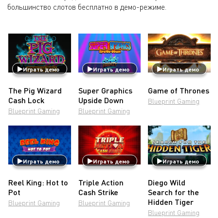
большинство слотов бесплатно в демо-режиме.
Играть демо
Играть демо
Играть демо
The Pig Wizard
Super Graphics
Game of Thrones
Cash Lock
Upside Down
Blueprint Gaming
Blueprint Gaming
Blueprint Gaming
Играть демо
Играть демо
Играть демо
Reel King: Hot to
Triple Action
Diego Wild
Pot
Cash Strike
Search for the
Hidden Tiger
Blueprint Gaming
Blueprint Gaming
Blueprint Gaming