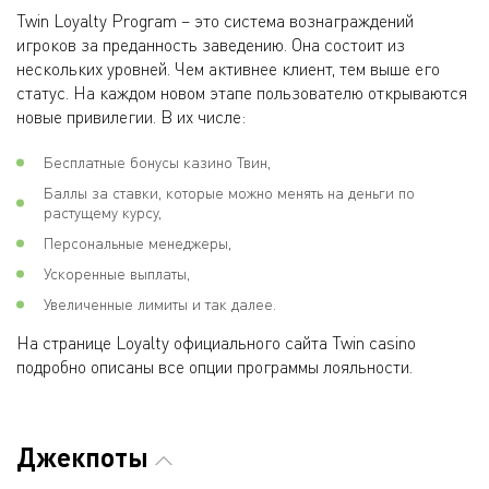
Twin Loyalty Program – это система вознаграждений
игроков за преданность заведению. Она состоит из
нескольких уровней. Чем активнее клиент, тем выше его
статус. На каждом новом этапе пользователю открываются
новые привилегии. В их числе:
Бесплатные бонусы казино Твин,
Баллы за ставки, которые можно менять на деньги по
растущему курсу,
Персональные менеджеры,
Ускоренные выплаты,
Увеличенные лимиты и так далее.
На странице Loyalty официального сайта Twin casino
подробно описаны все опции программы лояльности.
Джекпоты