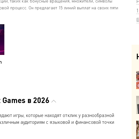
ций, таких как бонусные вращения, множители, символы
Р
вой процесс. Он предлагает 15 линий выплат на своих пяти
1
В
n
 Games в 2026
дают игры, которые находят отклик у разнообразной
различным аудиториям с языковой и финансовой точки