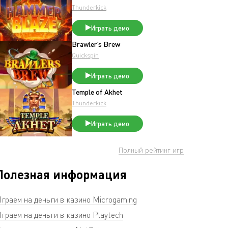
Thunderkick
Играть демо
Brawler’s Brew
Quickspin
Играть демо
Temple of Akhet
Thunderkick
Играть демо
Полный рейтинг игр
Полезная информация
граем на деньги в казино Microgaming
граем на деньги в казино Playtech