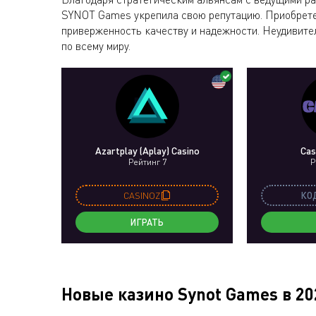
SYNOT Games укрепила свою репутацию. Приобрете
приверженность качеству и надежности. Неудивител
по всему миру.
Azartplay (Aplay) Casino
Cas
Рейтинг 7
Р
CASINOZ
КО
ИГРАТЬ
Новые казино Synot Games в 2