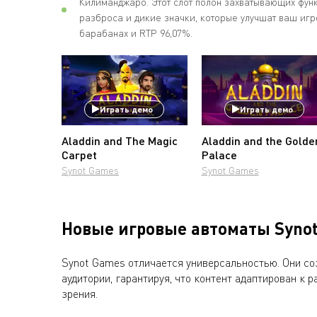
Килиманджаро. Этот слот полон захватывающих функ
разброса и дикие значки, которые улучшат ваш игро
барабанах и RTP 96,07%.
Играть демо
Играть демо
Aladdin and The Magic
Aladdin and the Golde
Carpet
Palace
Synot Games
Synot Games
Новые игровые автоматы Synot
Synot Games отличается универсальностью. Они соз
аудитории, гарантируя, что контент адаптирован к 
зрения.