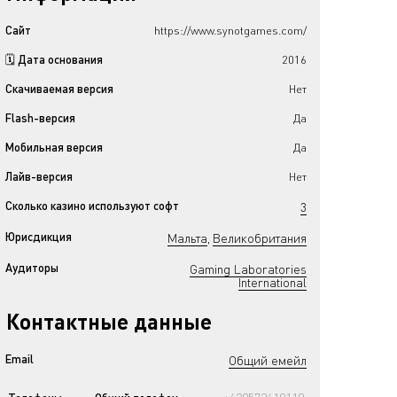
Сайт
https://www.synotgames.com/
🗓️ Дата основания
2016
Скачиваемая версия
Нет
Flash-версия
Да
Мобильная версия
Да
Лайв-версия
Нет
Сколько казино используют софт
3
Юрисдикция
Мальта
,
Великобритания
Аудиторы
Gaming Laboratories
International
Контактные данные
Email
Общий емейл