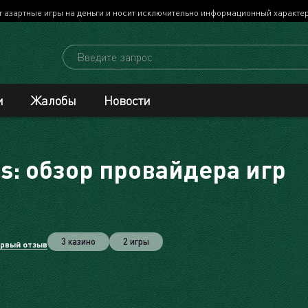
т азартные игры на деньги и носит исключительно информационный характе
и
Жалобы
Новости
s: обзор провайдера игр
3 казино
2 игры
ервый отзыв