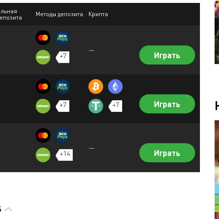
льная
Методы депозита
Крипта
депозита
—
Играть
+7
Играть
+7
+7
—
Играть
+14
s