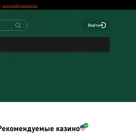
р.
support@casinoz.biz
Войти
Рекомендуемые казино