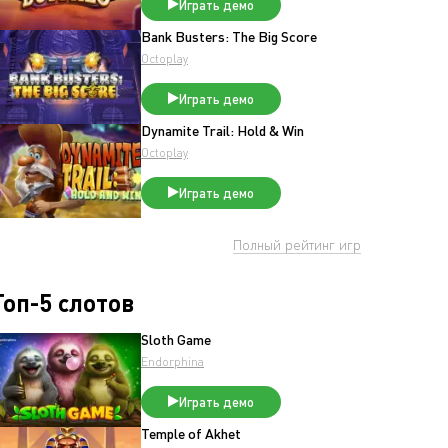
Играть демо
Bank Busters: The Big Score
Octoplay
Играть демо
Dynamite Trail: Hold & Win
Octoplay
Играть демо
Полный рейтинг игр
Топ-5 слотов
Sloth Game
Endorphina
Играть демо
Temple of Akhet