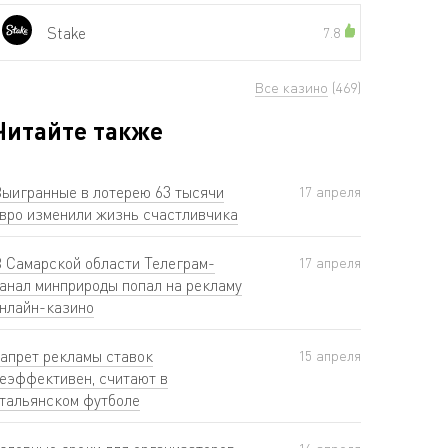
Stake
7.8
Все казино
(469)
Читайте также
ыигранные в лотерею 63 тысячи
17 апреля
вро изменили жизнь счастливчика
 Самарской области Телеграм-
17 апреля
анал минприроды попал на рекламу
нлайн-казино
апрет рекламы ставок
15 апреля
еэффективен, считают в
тальянском футболе