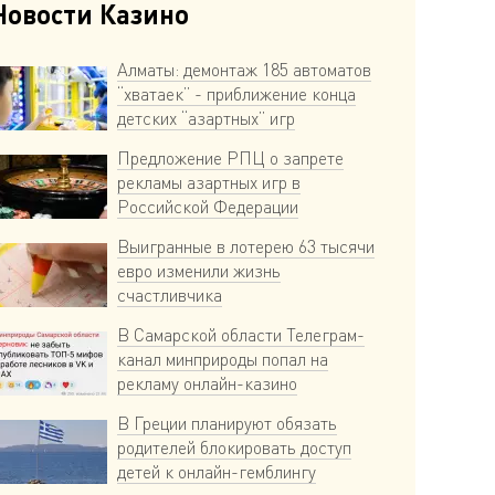
Новости Казино
Алматы: демонтаж 185 автоматов
“хватаек” - приближение конца
детских “азартных” игр
Предложение РПЦ о запрете
рекламы азартных игр в
Российской Федерации
Выигранные в лотерею 63 тысячи
евро изменили жизнь
счастливчика
В Самарской области Телеграм-
канал минприроды попал на
рекламу онлайн-казино
В Греции планируют обязать
родителей блокировать доступ
детей к онлайн-гемблингу