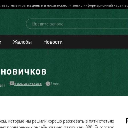
т азартные игры на деньги и носит исключительно информационный характе
и
Жалобы
Новости
 новичков
2 мин.
0 комментариев
2011
осы, которые мы решили хорошо разжевать в пяти статьях
ых проверенных онлайн казино, таких как: 888, Eurogrand,