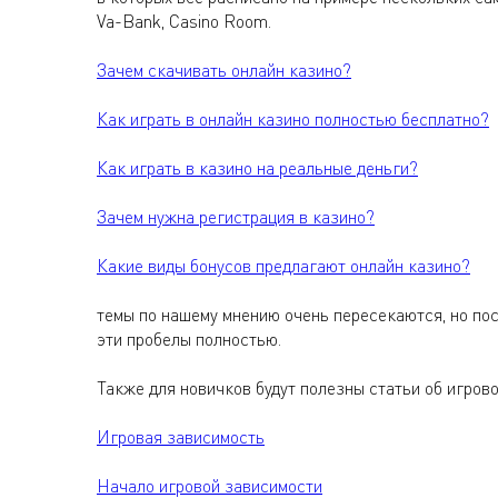
Va-Bank, Casino Room.
Зачем скачивать онлайн казино?
Как играть в онлайн казино полностью бесплатно?
Как играть в казино на реальные деньги?
Зачем нужна регистрация в казино?
Какие виды бонусов предлагают онлайн казино?
темы по нашему мнению очень пересекаются, но по
эти пробелы полностью.
Также для новичков будут полезны статьи об игров
Игровая зависимость
Начало игровой зависимости