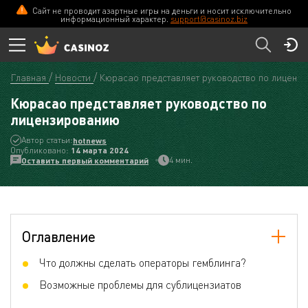
Сайт не проводит азартные игры на деньги и носит исключительно
информационный характер.
support@casinoz.biz
Главная
Новости
Кюрасао представляет руководство по лиценз
Кюрасао представляет руководство по
лицензированию
Автор статьи:
hotnews
Опубликовано:
14 мартa 2024
4 мин.
Оставить первый комментарий
Оглавление
Что должны сделать операторы гемблинга?
Возможные проблемы для сублицензиатов