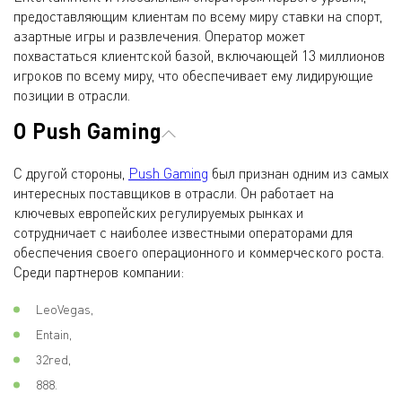
предоставляющим клиентам по всему миру ставки на спорт,
азартные игры и развлечения. Оператор может
похвастаться клиентской базой, включающей 13 миллионов
игроков по всему миру, что обеспечивает ему лидирующие
позиции в отрасли.
О Push Gaming
С другой стороны,
Push Gaming
был признан одним из самых
интересных поставщиков в отрасли. Он работает на
ключевых европейских регулируемых рынках и
сотрудничает с наиболее известными операторами для
обеспечения своего операционного и коммерческого роста.
Среди партнеров компании:
LeoVegas,
Entain,
32red,
888.