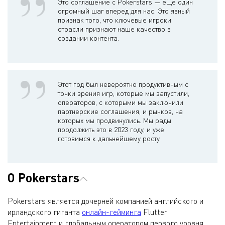
Это соглашение с Pokerstars — еще один
огромный шаг вперед для нас. Это явный
признак того, что ключевые игроки
отрасли признают наше качество в
создании контента.
Этот год был невероятно продуктивным с
точки зрения игр, которые мы запустили,
операторов, с которыми мы заключили
партнерские соглашения, и рынков, на
которых мы продвинулись. Мы рады
продолжить это в 2023 году, и уже
готовимся к дальнейшему росту.
О Pokerstars
Pokerstars является дочерней компанией английского и
ирландского гиганта
онлайн-гейминга
Flutter
Entertainment и глобальным оператором первого уровня,