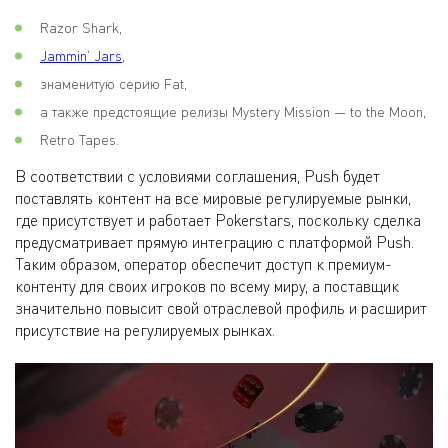
Razor Shark,
Jammin’ Jars
,
знаменитую серию Fat,
а также предстоящие релизы Mystery Mission — to the Moon,
Retro Tapes.
В соответствии с условиями соглашения, Push будет
поставлять контент на все мировые регулируемые рынки,
где присутствует и работает Pokerstars, поскольку сделка
предусматривает прямую интеграцию с платформой Push.
Таким образом, оператор обеспечит доступ к премиум-
контенту для своих игроков по всему миру, а поставщик
значительно повысит свой отраслевой профиль и расширит
присутствие на регулируемых рынках.