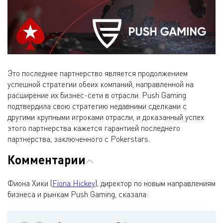
Это последнее партнерство является продолжением
успешной стратегии обеих компаний, направленной на
расширение их бизнес-сети в отрасли. Push Gaming
подтвердила свою стратегию недавними сделками с
другими крупными игроками отрасли, и доказанный успех
этого партнерства кажется гарантией последнего
партнерства, заключенного с Pokerstars.
Комментарии
Фиона Хики (
Fiona Hickey
), директор по новым направлениям
бизнеса и рынкам Push Gaming, сказала: