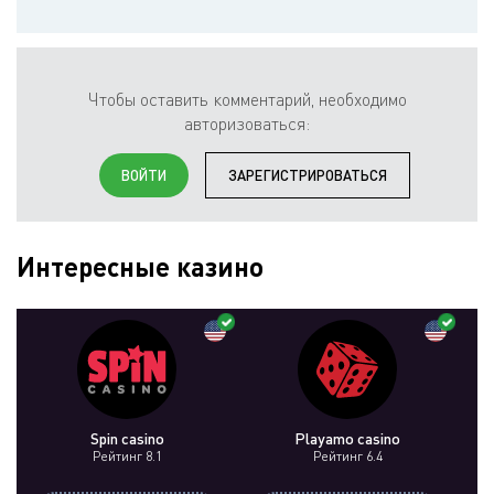
Чтобы оставить комментарий, необходимо
авторизоваться:
ВОЙТИ
ЗАРЕГИСТРИРОВАТЬСЯ
Интересные казино
Spin casino
Playamo casino
Рейтинг 8.1
Рейтинг 6.4