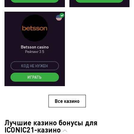
Betsson casino
Рейтинг 3.5
КОД НЕ НУЖЕН
ИГРАТЬ
Все казино
Лучшие казино бонусы для
ICONIC21-казино