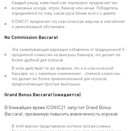
Каждый раунд, известный как переворот, предлагает три
возможных исхода: игрок, банкир или ничья. Победитель
определяется по тому, какая рука ближе всего к девяти.
ICONIC21 предлагает эту классическую версию в элегантной
и увлекательной обстановке.
No Commission Baccarat
Эта захватывающая вариация избавлена от традиционной 5-
процентной комиссии на выигрыш банкира, что делает ее
более удобной для игроков.
В игре действуют те же правила, что и в классической
баккаре, но с заметным изменением - отменой комиссии,
что делает ее более привлекательной для игроков,
предпочитающих простые выигрыши.
Grand Bonus Baccarat (ожидается)
В ближайшее время ICONIC21 запустит Grand Bonus
Baccarat, призванную повысить вовлеченность игроков.
В этой версии представлена система прогрессивных