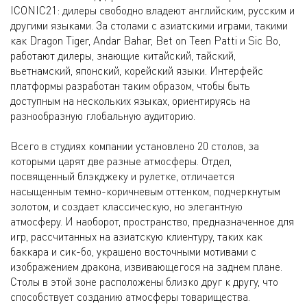
ICONIC21: дилеры свободно владеют английским, русским и
другими языками. За столами с азиатскими играми, такими
как Dragon Tiger, Andar Bahar, Bet on Teen Patti и Sic Bo,
работают дилеры, знающие китайский, тайский,
вьетнамский, японский, корейский языки. Интерфейс
платформы разработан таким образом, чтобы быть
доступным на нескольких языках, ориентируясь на
разнообразную глобальную аудиторию.
Всего в студиях компании установлено 20 столов, за
которыми царят две разные атмосферы. Отдел,
посвященный блэкджеку и рулетке, отличается
насыщенным темно-коричневым оттенком, подчеркнутым
золотом, и создает классическую, но элегантную
атмосферу. И наоборот, пространство, предназначенное для
игр, рассчитанных на азиатскую клиентуру, таких как
баккара и сик-бо, украшено восточными мотивами с
изображением дракона, извивающегося на заднем плане.
Столы в этой зоне расположены близко друг к другу, что
способствует созданию атмосферы товарищества.