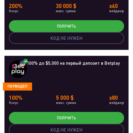
200%
30 000 $
x60
бонус
макс. сумма
вейджер
ПОЛУЧИТЬ
КОД НЕ НУЖЕН
100% до $5,000 на первый депозит в Betplay
ПЕРВОДЕП
100%
5 000 $
x80
бонус
макс. сумма
вейджер
ПОЛУЧИТЬ
КОД НЕ НУЖЕН