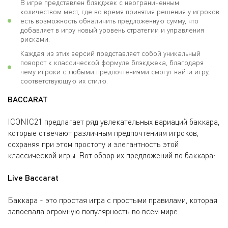
В игре представлен блэкджек с неограниченным
количеством мест, где во время принятия решения у игроков
есть возможность обналичить предложенную сумму, что
добавляет в игру новый уровень стратегии и управления
рисками.
Каждая из этих версий представляет собой уникальный
поворот к классической формуле блэкджека, благодаря
чему игроки с любыми предпочтениями смогут найти игру,
соответствующую их стилю.
BACCARAT
ICONIC21 предлагает ряд увлекательных вариаций баккара,
которые отвечают различным предпочтениям игроков,
сохраняя при этом простоту и элегантность этой
классической игры. Вот обзор их предложений по баккара:
Live Baccarat
Баккара - это простая игра с простыми правилами, которая
завоевала огромную популярность во всем мире.