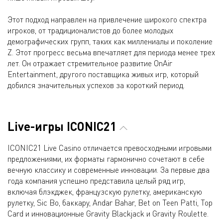
Этот подход направлен на привлечение широкого спектра
игроков, от традиционалистов до более молодых
демографических групп, таких как миллениалы и поколение
Z. Этот прогресс весьма впечатляет для периода менее трех
лет. Он отражает стремительное развитие OnAir
Entertainment, другого поставщика живых игр, который
добился значительных успехов за короткий период.
Live-игры ICONIC21
ICONIC21 Live Casino отличается превосходными игровыми
предложениями, их форматы гармонично сочетают в себе
вечную классику и современные инновации. За первые два
года компания успешно представила целый ряд игр,
включая блэкджек, французскую рулетку, американскую
рулетку, Sic Bo, баккару, Andar Bahar, Bet on Teen Patti, Top
Card и инновационные Gravity Blackjack и Gravity Roulette.