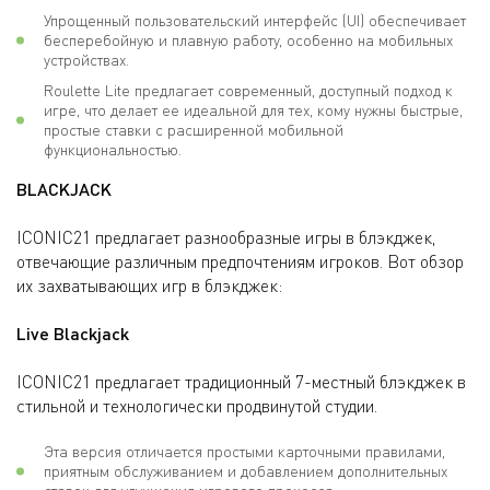
Упрощенный пользовательский интерфейс (UI) обеспечивает
бесперебойную и плавную работу, особенно на мобильных
устройствах.
Roulette Lite предлагает современный, доступный подход к
игре, что делает ее идеальной для тех, кому нужны быстрые,
простые ставки с расширенной мобильной
функциональностью.
BLACKJACK
ICONIC21 предлагает разнообразные игры в блэкджек,
отвечающие различным предпочтениям игроков. Вот обзор
их захватывающих игр в блэкджек:
Live Blackjack
ICONIC21 предлагает традиционный 7-местный блэкджек в
стильной и технологически продвинутой студии.
Эта версия отличается простыми карточными правилами,
приятным обслуживанием и добавлением дополнительных