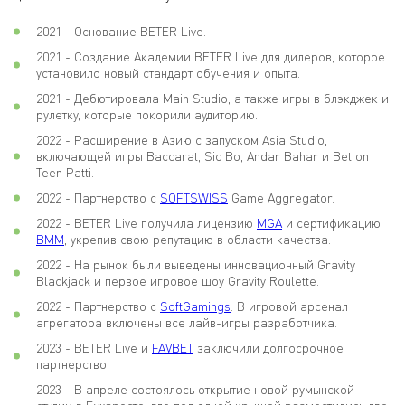
2021 - Основание BETER Live.
2021 - Создание Академии BETER Live для дилеров, которое
установило новый стандарт обучения и опыта.
2021 - Дебютировала Main Studio, а также игры в блэкджек и
рулетку, которые покорили аудиторию.
2022 - Расширение в Азию с запуском Asia Studio,
включающей игры Baccarat, Sic Bo, Andar Bahar и Bet on
Teen Patti.
2022 - Партнерство с
SOFTSWISS
Game Aggregator.
2022 - BETER Live получила лицензию
MGA
и сертификацию
BMM
, укрепив свою репутацию в области качества.
2022 - На рынок были выведены инновационный Gravity
Blackjack и первое игровое шоу Gravity Roulette.
2022 - Партнерство с
SoftGamings
. В игровой арсенал
агрегатора включены все лайв-игры разработчика.
2023 - BETER Live и
FAVBET
заключили долгосрочное
партнерство.
2023 - В апреле состоялось открытие новой румынской