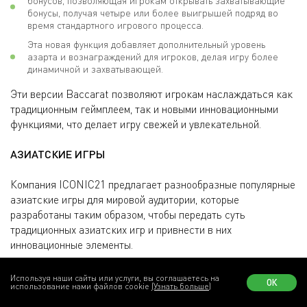
бонусов, позволяющая игрокам открывать захватывающие
бонусы, получая четыре или более выигрышей подряд во
время стандартного игрового процесса.
Эта новая функция добавляет дополнительный уровень
азарта и вознаграждений для игроков, делая игру более
динамичной и захватывающей.
Эти версии Baccarat позволяют игрокам наслаждаться как
традиционным геймплеем, так и новыми инновационными
функциями, что делает игру свежей и увлекательной.
АЗИАТСКИЕ ИГРЫ
Компания ICONIC21 предлагает разнообразные популярные
азиатские игры для мировой аудитории, которые
разработаны таким образом, чтобы передать суть
традиционных азиатских игр и привнести в них
инновационные элементы.
Bet on Teen Patti
Используя наши сайты или услуги, вы соглашаетесь на
ОК
использование нами файлов cookie
(Узнать больше)
Это трехкарточный покер, широко распространенный и