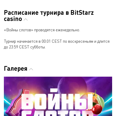
Расписание турнира в BitStarz
casino
«Войны слотов» проводятся еженедельно.
Турнир начинается в 00.01 CEST по воскресеньям и длится
до 23.59 CEST субботы.
Галерея