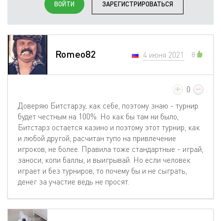
ВОЙТИ
ЗАРЕГИСТРИРОВАТЬСЯ
Romeo82
4 июня 2021
8
0
Доверяю Битстарзу, как себе, поэтому знаю - турнир
будет честным на 100%. Но как бы там ни было,
Битстарз остается казино и поэтому этот турнир, как
и любой другой, расчитан тупо на привлечение
игроков, не более. Правила тоже стандартные - играй,
заноси, копи баллы, и выигрывай. Но если человек
играет и без турниров, то почему бы и не сыграть,
денег за участие ведь не просят.