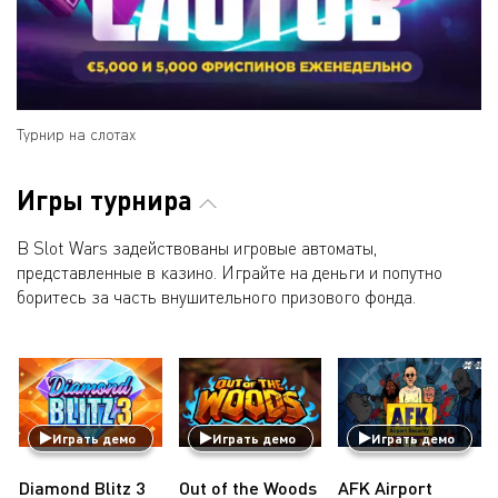
Турнир на слотах
Игры турнира
В Slot Wars задействованы игровые автоматы,
представленные в казино. Играйте на деньги и попутно
боритесь за часть внушительного призового фонда.
Играть демо
Играть демо
Играть демо
Diamond Blitz 3
Out of the Woods
AFK Airport