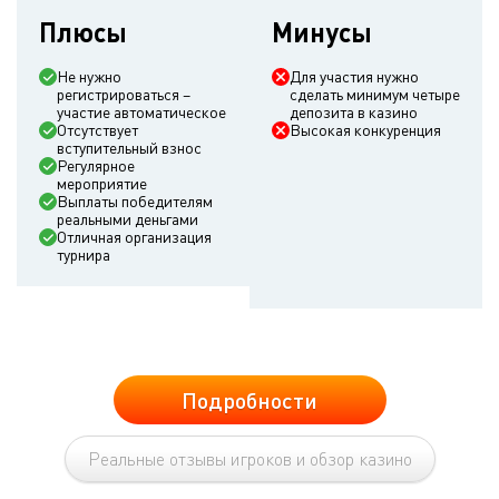
Плюсы
Минусы
Не нужно
Для участия нужно
регистрироваться –
сделать минимум четыре
участие автоматическое
депозита в казино
Отсутствует
Высокая конкуренция
вступительный взнос
Регулярное
мероприятие
Выплаты победителям
реальными деньгами
Отличная организация
турнира
Подробности
Реальные отзывы игроков и обзор казино