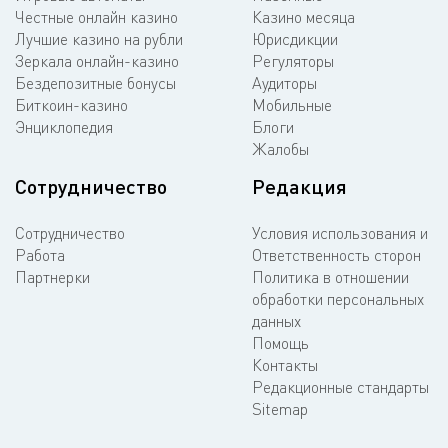
Честные онлайн казино
Казино месяца
Лучшие казино на рубли
Юрисдикции
Зеркала онлайн-казино
Регуляторы
Бездепозитные бонусы
Аудиторы
Биткоин-казино
Мобильные
Энциклопедия
Блоги
Жалобы
Сотрудничество
Редакция
Сотрудничество
Условия использования и
Работа
Ответственность сторон
Партнерки
Политика в отношении
обработки персональных
данных
Помощь
Контакты
Редакционные стандарты
Sitemap