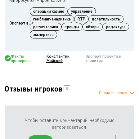
операции казино
управление
гемблинг-аналитика
RTP
волатильность
Эксперт в:
регуляторика
тренды
обзоры
редактура
экспертиза
Факты
Константин
Эксперт проекта и
проверены
Майский
аналитик
Отзывы игроков
8
Сначала новые
Чтобы оставить комментарий, необходимо
авторизоваться: