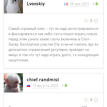
Lvovskiy
28 мая 2021
8
0
Самый огромный плюс - тут не надо регистрироваться
и фиксироваться как либо, сел и пошел играть,только
перед этим узнать какие слоты включены в Слот-
Битву. Бесплатное участие (Ну если не считать про 4х
депозитное ограничение) регулярно проводят, но
минус в том что тут надо играть долго, т.к конкуренция
нешуточная.
chief.randmist
13 августа 2020
6
0