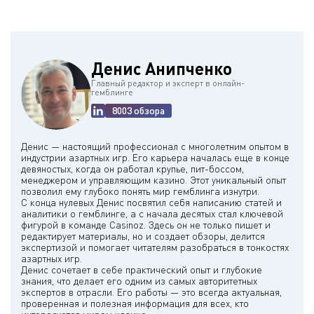
Денис Анипченко
Главный редактор и эксперт в онлайн-
гемблинге
8003 обзора
Денис — настоящий профессионал с многолетним опытом в
индустрии азартных игр. Его карьера началась еще в конце
девяностых, когда он работал крупье, пит-боссом,
менеджером и управляющим казино. Этот уникальный опыт
позволил ему глубоко понять мир гемблинга изнутри.
С конца нулевых Денис посвятил себя написанию статей и
аналитики о гемблинге, а с начала десятых стал ключевой
фигурой в команде Casinoz. Здесь он не только пишет и
редактирует материалы, но и создает обзоры, делится
экспертизой и помогает читателям разобраться в тонкостях
азартных игр.
Денис сочетает в себе практический опыт и глубокие
знания, что делает его одним из самых авторитетных
экспертов в отрасли. Его работы — это всегда актуальная,
проверенная и полезная информация для всех, кто