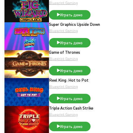
Blueprint Gaming
Играть демо
Super Graphics Upside Down
Blueprint Gaming
Играть демо
Game of Thrones
Blueprint Gaming
Играть демо
Reel King: Hot to Pot
Blueprint Gaming
Играть демо
Triple Action Cash Strike
Blueprint Gaming
Играть демо