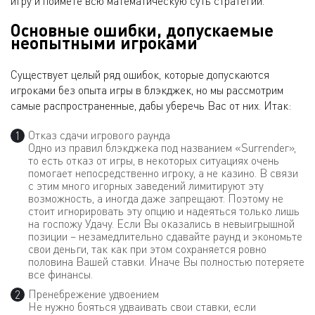
игру и поймете всю математическую суть стратегии.
Основные ошибки, допускаемые
неопытными игроками
Существует целый ряд ошибок, которые допускаются
игроками без опыта игры в блэкджек, но мы рассмотрим
самые распространенные, дабы уберечь Вас от них. Итак:
Отказ сдачи игрового раунда
Одно из правил блэкджека под названием «Surrender»,
то есть отказ от игры, в некоторых ситуациях очень
помогает непосредственно игроку, а не казино. В связи
с этим много игорных заведений лимитируют эту
возможность, а иногда даже запрещают. Поэтому не
стоит игнорировать эту опцию и надеяться только лишь
на госпожу Удачу. Если Вы оказались в невыигрышной
позиции – незамедлительно сдавайте раунд и экономьте
свои деньги, так как при этом сохраняется ровно
половина Вашей ставки. Иначе Вы полностью потеряете
все финансы.
Пренебрежение удвоением
Не нужно бояться удваивать свои ставки, если