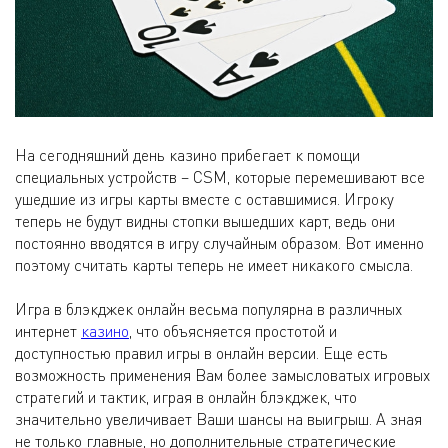
На сегодняшний день казино прибегает к помощи
специальных устройств – CSM, которые перемешивают все
ушедшие из игры карты вместе с оставшимися. Игроку
теперь не будут видны стопки вышедших карт, ведь они
постоянно вводятся в игру случайным образом. Вот именно
поэтому считать карты теперь не имеет никакого смысла.
Игра в блэкджек онлайн весьма популярна в различных
интернет
казино
, что объясняется простотой и
доступностью правил игры в онлайн версии. Еще есть
возможность применения Вам более замысловатых игровых
стратегий и тактик, играя в онлайн блэкджек, что
значительно увеличивает Ваши шансы на выигрыш. А зная
не только главные, но дополнительные стратегические