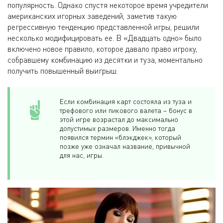
популярность. Однако спустя некоторое время учредители
американских игорных заведений, заметив такую
регрессивную тенденцию представленной игры, решили
несколько модифицировать ее. В «Двадцать одно» было
включено новое правило, которое давало право игроку,
собравшему комбинацию из десятки и туза, моментально
получить повышенный выигрыш.
Если комбинация карт состояла из туза и
трефового или пикового валета – бонус в
этой игре возрастал до максимально
допустимых размеров. Именно тогда
появился термин «блэкджек», который
позже уже означал название, привычной
для нас, игры.