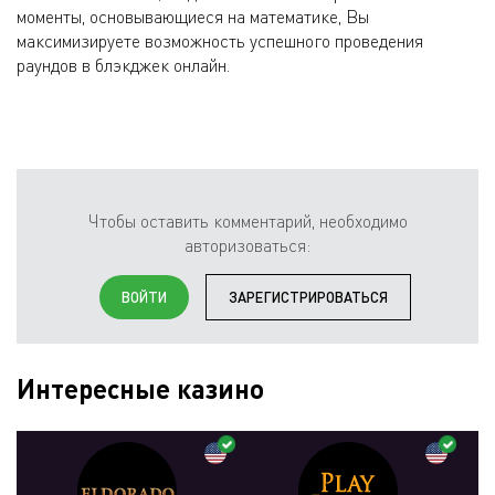
моменты, основывающиеся на математике, Вы
максимизируете возможность успешного проведения
раундов в блэкджек онлайн.
Чтобы оставить комментарий, необходимо
авторизоваться:
ВОЙТИ
ЗАРЕГИСТРИРОВАТЬСЯ
Интересные казино