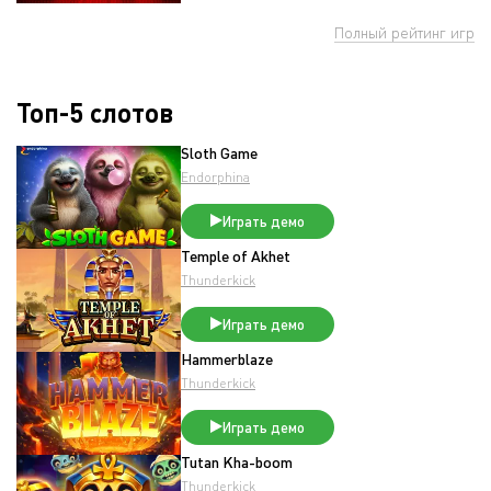
Полный рейтинг игр
Топ-5 слотов
Sloth Game
Endorphina
Играть демо
Temple of Akhet
Thunderkick
Играть демо
Hammerblaze
Thunderkick
Играть демо
Tutan Kha-boom
Thunderkick