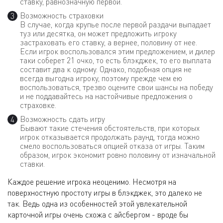
ставку, равнозначную первой.
Возможность страховки
В случае, когда крупье после первой раздачи выпадает
туз или десятка, он может предложить игроку
застраховать его ставку, а вернее, половину от нее.
Если игрок воспользовался этим предложением, и дилер
таки соберет 21 очко, то есть блэкджек, то его выплата
составит два к одному. Однако, подобная опция не
всегда выгодна игроку, поэтому прежде чем ею
воспользоваться, трезво оцените свои шансы на победу
и не поддавайтесь на настойчивые предложения о
страховке.
Возможность сдать игру
Бывают такие стечения обстоятельств, при которых
игрок отказывается продолжать раунд, тогда можно
смело воспользоваться опцией отказа от игры. Таким
образом, игрок экономит ровно половину от изначальной
ставки.
Каждое решение игрока неоценимо. Несмотря на
поверхностную простоту игры в блэкджек, это далеко не
так. Ведь одна из особенностей этой увлекательной
карточной игры очень схожа с айсбергом - вроде бы