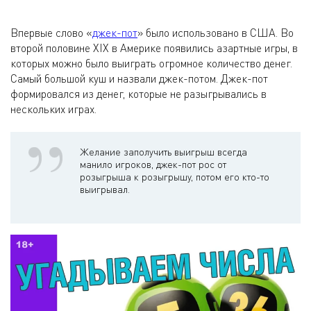
Впервые слово «
джек-пот
» было использовано в США. Во
второй половине ХІХ в Америке появились азартные игры, в
которых можно было выиграть огромное количество денег.
Самый большой куш и назвали джек-потом. Джек-пот
формировался из денег, которые не разыгрывались в
нескольких играх.
Желание заполучить выигрыш всегда
манило игроков, джек-пот рос от
розыгрыша к розыгрышу, потом его кто-то
выигрывал.