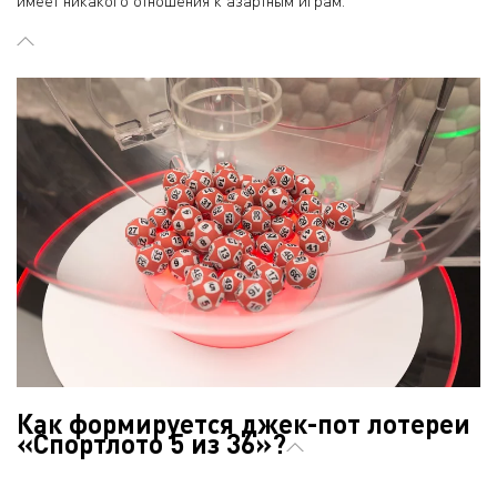
имеет никакого отношения к азартным играм.
Как формируется джек-пот лотереи
«Спортлото 5 из 36»?