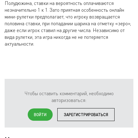
Полудюжина, ставки на вероятность оплачиваются
незначительно 1 к 1. Зато приятная особенность онлайн
мини-рулетки предполагает, что игроку возвращается
половина ставки, при попадании шарика на отметку «зеро»,
даже если игрок ставил на другие числа. Независимо от
вида рулетки, эта игра никогда не не потеряется
актуальности.
Чтобы оставить комментарий, необходимо
авторизоваться:
ВОЙТИ
ЗАРЕГИСТРИРОВАТЬСЯ