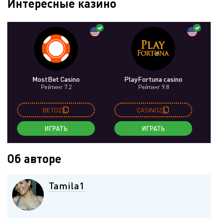
Интересные казино
MostBet Casino
PlayFortuna casino
Рейтинг 7.2
Рейтинг 9.8
BETOZ
CASINOZ
ИГРАТЬ
ИГРАТЬ
Об авторе
Tamila1