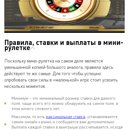
Правила, ставки и выплаты в мини-
рулетке
Поскольку мини-рулетка на самом деле является
уменьшенной копией большого аналога, правила здесь
действуют те же самые. Для того чтобы успешно
опробовать свои силы в «маленькой» игре стоит усвоить
несколько моментов:
Минимум – это минимальный размер ставки для данного
поля, чаще всего его можно обнаружить на самом поле, в
этом ничего сложного нет;
Максимум, то есть
максимальная ставка
, устанавливается
самим онлайн казино и сообщается вам дополнительно.
Выплата каждой ставки в выигрыше рассчитывается, исходя