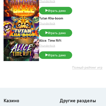
Thunderkick
Играть демо
Tutan Kha-boom
Thunderkick
Играть демо
Alice: Time Rift
Thunderkick
Играть демо
Полный рейтинг игр
Казино
Другие разделы