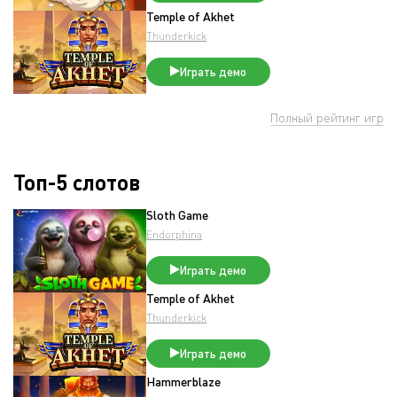
Temple of Akhet
Thunderkick
Играть демо
Полный рейтинг игр
Топ-5 слотов
Sloth Game
Endorphina
Играть демо
Temple of Akhet
Thunderkick
Играть демо
Hammerblaze