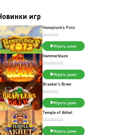
Новинки игр
Honeylock’s Pots
Quickspin
Играть демо
Hammerblaze
Thunderkick
Играть демо
Brawler’s Brew
Quickspin
Играть демо
Temple of Akhet
Thunderkick
Играть демо