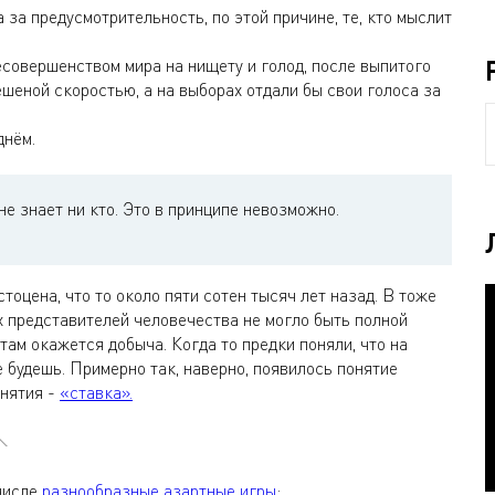
 за предусмотрительность, по этой причине, те, кто мыслит
есовершенством мира на нищету и голод, после выпитого
бешеной скоростью, а на выборах отдали бы свои голоса за
днём.
не знает ни кто. Это в принципе невозможно.
тоцена, что то около пяти сотен тысяч лет назад. В тоже
х представителей человечества не могло быть полной
 там окажется добыча. Когда то предки поняли, что на
 будешь. Примерно так, наверно, появилось понятие
онятия -
«ставка».
 числе
разнообразные азартные игры
: