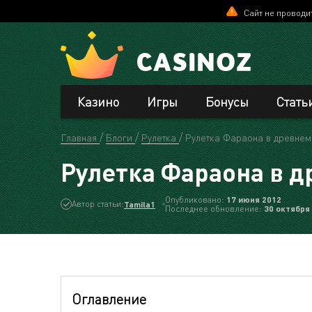
Сайт не проводи
Казино
Игры
Бонусы
Стать
Главная
Блоги
Рулетка
Рулетка Фараона в древнем
Рулетка Фараона в д
Опубликовано:
17 июня 2012
Автор статьи:
Tamila1
Последнее обновление:
30 октября
Оглавление