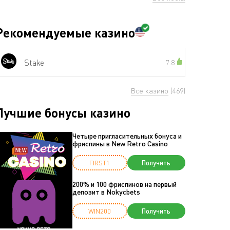
Рекомендуемые казино
Stake
7.8
Все казино
(469)
Лучшие бонусы казино
Четыре пригласительных бонуса и
фриспины в New Retro Casino
FIRST1
Получить
200% и 100 фриспинов на первый
депозит в Nokycbets
WIN200
Получить