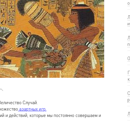
о
Л
и
Л
п
О
П
к
С
р
Величество Случай.
множество
азартных игр.
Л
ий и действий, которые мы постоянно совершаем и