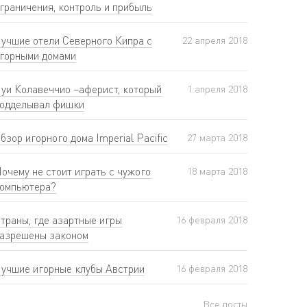
граничения, контроль и прибыль
учшие отели Северного Кипра с
22 апреля 2018
горными домами
уи Колавеччио –аферист, который
1 апреля 2018
одделывал фишки
бзор игорного дома Imperial Pacific
27 мартa 2018
очему не стоит играть с чужого
18 мартa 2018
омпьютера?
траны, где азартные игры
16 февраля 2018
азрешены законом
учшие игорные клубы Австрии
16 февраля 2018
Все посты