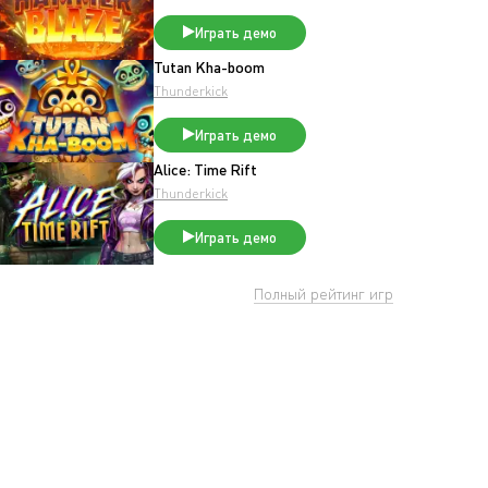
Играть демо
Tutan Kha-boom
Thunderkick
Играть демо
Alice: Time Rift
Thunderkick
Играть демо
Полный рейтинг игр