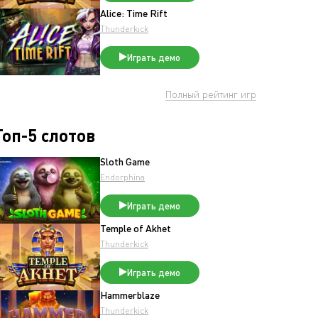
Alice: Time Rift
Thunderkick
Играть демо
Полный рейтинг игр
Топ-5 слотов
Sloth Game
Endorphina
Играть демо
Temple of Akhet
Thunderkick
Играть демо
Hammerblaze
Thunderkick