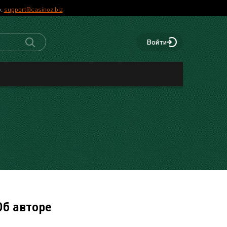
р.
support@casinoz.biz
Войти
Об авторе