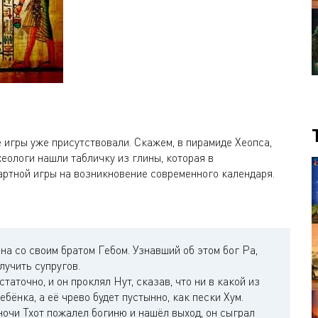
 игры уже присутствовали. Скажем, в пирамиде Хеопса,
хеологи нашли табличку из глины, которая в
ртной игры на возникновение современного календаря.
ена со своим братом Гебом. Узнавший об этом бог Ра,
лучить супругов.
статочно, и он проклял Нут, сказав, что ни в какой из
ебёнка, а её чрево будет пустынно, как пески Хум.
ночи Тхот пожалел богиню и нашёл выход, он сыграл