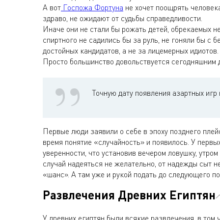
А вот
Госпожа Фортуна
не хочет поощрять человека
здраво, не ожидают от судьбы справедливости.
Иначе они не стали бы рожать детей, обрекаемых н
спиртного не садились бы за руль, не гоняли бы с 
достойных кандидатов, а не за лицемерных идиотов.
Просто большинство довольствуется сегодняшним 
Точную дату появления азартных игр 
Первые люди заявили о себе в эпоху позднего плейс
время понятие «случайность» и появилось. У первы
уверенности, что установив вечером ловушку, утром
случай надеяться не желательно, от надежды сыт не
«шанс». А там уже и рукой подать до следующего п
Развлечения Древних Египтян
У древних египтян были всякие развлечения, в том