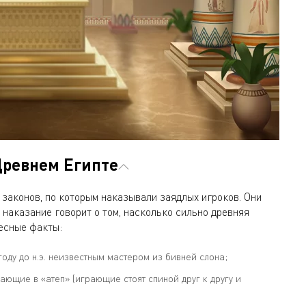
Древнем Египте
законов, по которым наказывали заядлых игроков. Они
 наказание говорит о том, насколько сильно древняя
есные факты:
году до н.э. неизвестным мастером из бивней слона;
ающие в «атеп» (играющие стоят спиной друг к другу и