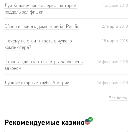
Луи Колавеччио –аферист, который
1 апреля 2018
подделывал фишки
Обзор игорного дома Imperial Pacific
27 мартa 2018
Почему не стоит играть с чужого
18 мартa 2018
компьютера?
Страны, где азартные игры разрешены
16 февраля 2018
законом
Лучшие игорные клубы Австрии
16 февраля 2018
Все посты
Рекомендуемые казино