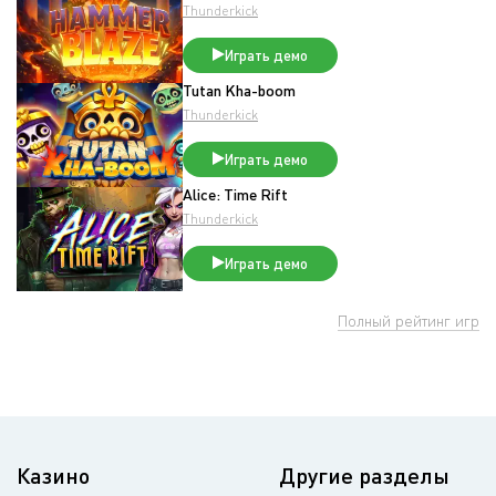
Thunderkick
Играть демо
Tutan Kha-boom
Thunderkick
Играть демо
Alice: Time Rift
Thunderkick
Играть демо
Полный рейтинг игр
Казино
Другие разделы