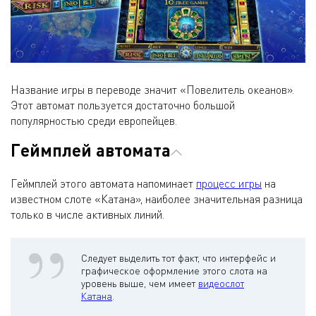
Название игры в переводе значит «Повелитель океанов».
Этот автомат пользуется достаточно большой
популярностью среди европейцев.
Геймплей автомата
Геймплей этого автомата напоминает
процесс игры
на
известном слоте «Катана», наиболее значительная разница
только в числе активных линий.
Следует выделить тот факт, что интерфейс и
графическое оформление этого слота на
уровень выше, чем имеет
видеослот
Катана
.