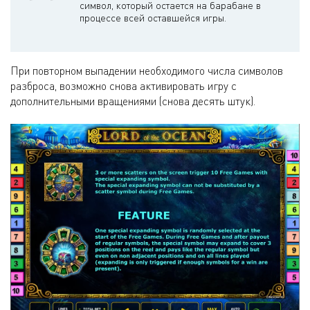
символ, который остается на барабане в
процессе всей оставшейся игры.
При повторном выпадении необходимого числа символов
разброса, возможно снова активировать игру с
дополнительными вращениями (снова десять штук).