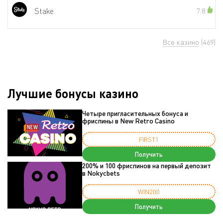
Stake
7.8
Все казино
(469)
Лучшие бонусы казино
Четыре пригласительных бонуса и
фриспины в New Retro Casino
FIRST1
Получить
200% и 100 фриспинов на первый депозит
в Nokycbets
WIN200
Получить