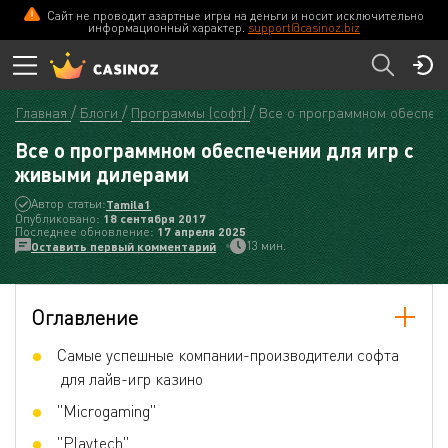
Сайт не проводит азартные игры на деньги и носит исключительно
информационный характер.
support@casinoz.biz
Главная
Блоги
Программы (софт)
Все о программном обеспече
Все о программном обеспечении для игр с
живыми дилерами
Автор статьи:
Tamila1
Опубликовано:
18 сентября 2017
Последнее обновление:
17 апреля 2025
13 мин.
Оставить первый комментарий
Оглавление
Самые успешные компании-производители софта
для лайв-игр казино
"Microgaming"
"Playtech"