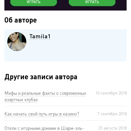
ИГРАТЬ
ИГРАТЬ
Об авторе
Tamila1
Другие записи автора
Мифы и реальные факты о современных
10 сентября 2018
азартных клубах
Как начать свой путь игры в казино?
7 сентября 2018
Отели с игорными домами в Шарм-эль-
23 августа 2018