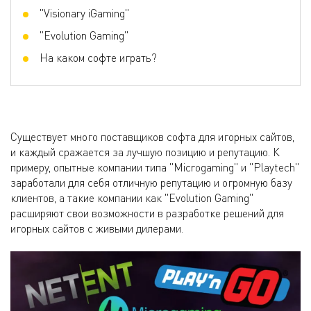
"Visionary iGaming"
"Evolution Gaming"
На каком софте играть?
Существует много поставщиков софта для игорных сайтов,
и каждый сражается за лучшую позицию и репутацию. К
примеру, опытные компании типа "Microgaming" и "Playtech"
заработали для себя отличную репутацию и огромную базу
клиентов, а такие компании как "Evolution Gaming"
расширяют свои возможности в разработке решений для
игорных сайтов с живыми дилерами.