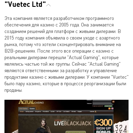
"Vuetec Ltd"
Эта компания является разработчиком программного
обеспечения для казино с 2005 года. Она занимается
созданием решений для платформ с живыми дилерами. В
2015 году компания объявила о своем уходе с азартного
рынка, потому что хотели сконцентрировать внимание на
B2B-решениях. После этого все операции с казино с
реальными дилерами перешли "Actual Gaming", которые
являлись частью той же группы. Сейчас "Actual Gaming"
являются ответственными за разработку и управление
продуктами казино с живыми дилерами. У компании "Vuetec"
было пару казино, которые в процессе реорганизации были
проданы.