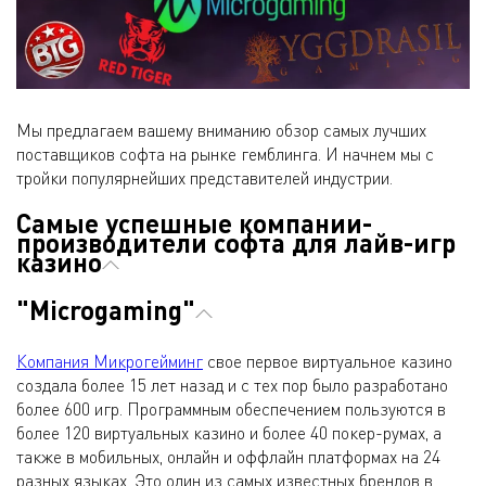
Мы предлагаем вашему вниманию обзор самых лучших
поставщиков софта на рынке гемблинга. И начнем мы с
тройки популярнейших представителей индустрии.
Самые успешные компании-
производители софта для лайв-игр
казино
"Microgaming"
Компания Микрогейминг
свое первое виртуальное казино
создала более 15 лет назад и с тех пор было разработано
более 600 игр. Программным обеспечением пользуются в
более 120 виртуальных казино и более 40 покер-румах, а
также в мобильных, онлайн и оффлайн платформах на 24
разных языках. Это один из самых известных брендов в