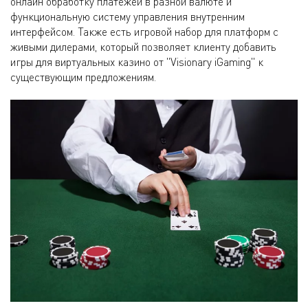
онлайн обработку платежей в разной валюте и
функциональную систему управления внутренним
интерфейсом. Также есть игровой набор для платформ с
живыми дилерами, который позволяет клиенту добавить
игры для виртуальных казино от "Visionary iGaming" к
существующим предложениям.