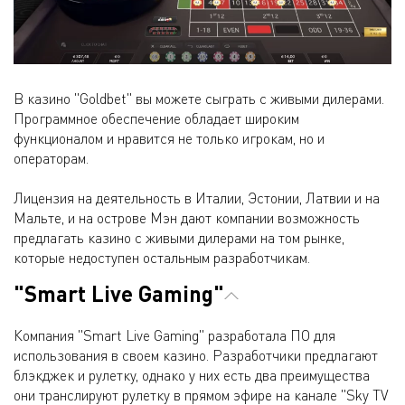
В казино "Goldbet" вы можете сыграть с живыми дилерами.
Программное обеспечение обладает широким
функционалом и нравится не только игрокам, но и
операторам.
Лицензия на деятельность в Италии, Эстонии, Латвии и на
Мальте, и на острове Мэн дают компании возможность
предлагать казино с живыми дилерами на том рынке,
которые недоступен остальным разработчикам.
"Smart Live Gaming"
Компания "Smart Live Gaming" разработала ПО для
использования в своем казино. Разработчики предлагают
блэкджек и рулетку, однако у них есть два преимущества
они транслируют рулетку в прямом эфире на канале "Sky TV