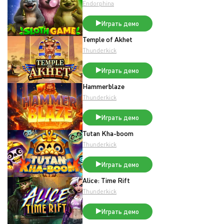
Endorphina
Играть демо
Temple of Akhet
Thunderkick
Играть демо
Hammerblaze
Thunderkick
Играть демо
Tutan Kha-boom
Thunderkick
Играть демо
Alice: Time Rift
Thunderkick
Играть демо