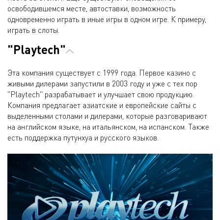
освободившемся месте, автоставки, возможность
одновременно играть в иные игры в одном игре. К примеру,
играть в слоты.
"Playtech"
Эта компания существует с 1999 года. Первое казино с
живыми дилерами запустили в 2003 году и уже с тех пор
"Playtech" разрабатывает и улучшает свою продукцию.
Компания предлагает азиатские и европейские сайты с
выделенными столами и дилерами, которые разговаривают
на английском языке, на итальянском, на испанском. Также
есть поддержка путунхуа и русского языков.