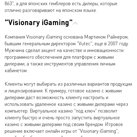
863", а для японских гемблеров есть дилеры, которые
отлично разговаривают на японском языке.
"Visionary iGaming"
Компания Visionary iGaming основана Мартином Райнером,
бывшим генеральным директором "Vutec", еще в 2007 году.
Мужчина сделал акцент на качестве и инновационности
программного обеспечения для платформ с живыми
дилерами, а также инструментов управления личным
кабинетом.
Клиенты могут выбирать из различных вариантов продукции
и лицензирования. К примеру, готовое казино с живыми
дилерами даст возможность клиенту настроить и
использовать удаленное казино с живыми дилерами через
компьютер. Виртуальное казино "под ключ" позволит
клиенту быстро и очень просто запустить виртуальное
казино с живыми дилерами под своим брендом. Игровое
решение включает онлайн игры от "Visionary iGaming",