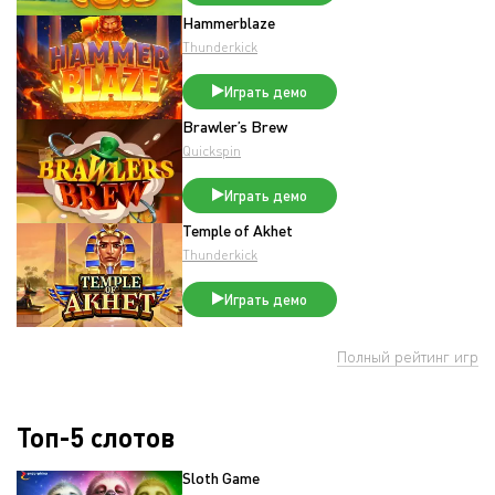
Hammerblaze
Thunderkick
Играть демо
Brawler’s Brew
Quickspin
Играть демо
Temple of Akhet
Thunderkick
Играть демо
Полный рейтинг игр
Топ-5 слотов
Sloth Game