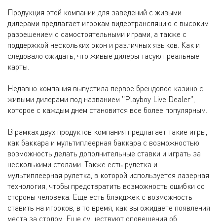
Продукция этой компании для заведений с живыми
дилерами предлагает игрокам видеотрансляцию с высоким
разрешением с самостоятельными играми, а также с
поддержкой нескольких окон и различных языков. Как и
следовало ожидать, что живые дилеры тасуют реальные
карты.
Недавно компания выпустила первое брендовое казино с
живыми дилерами под названием "Playboy Live Dealer",
которое с каждым днем становится все более популярным.
В рамках двух продуктов компания предлагает такие игры,
как баккара и мультиплеерная баккара с возможностью
возможность делать дополнительные ставки и играть за
несколькими столами. Также есть рулетка и
мультиплеерная рулетка, в которой используется лазерная
технология, чтобы предотвратить возможность ошибки со
стороны человека. Еще есть блэкджек с возможность
ставить на игроков, в то время, как вы ожидаете появления
места за столом. Еще существуют оповещения об