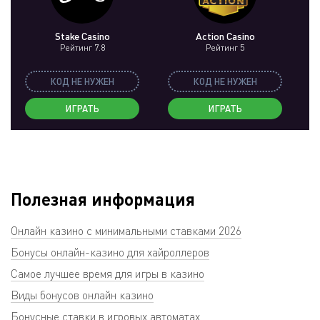
Stake Casino
Action Casino
Рейтинг 7.8
Рейтинг 5
КОД НЕ НУЖЕН
КОД НЕ НУЖЕН
ИГРАТЬ
ИГРАТЬ
Полезная информация
Онлайн казино с минимальными ставками 2026
Бонусы онлайн-казино для хайроллеров
Самое лучшее время для игры в казино
Виды бонусов онлайн казино
Бонусные ставки в игровых автоматах