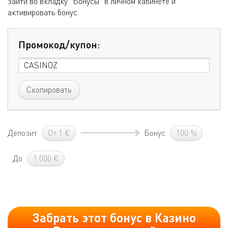
зайти во вкладку "Бонусы" в личном кабинете и
активировать бонус.
Промокод/купон:
Скопировать
Депозит
От 1 €
Бонус
100 %
До
1 000 €
Забрать этот бонус в Казино