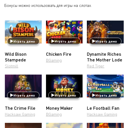
Бонусы можно использовать для игры на слотах.
Играть демо
Играть демо
Играть демо
Wild Bison
Chicken Fire
Dynamite Riches
Stampede
The Mother Lode
BGaming
Slotmill
Red Tiger
Играть демо
Играть демо
Играть демо
The Crime File
Money Maker
Le Football Fan
Hacksaw Gaming
BGaming
Hacksaw Gaming