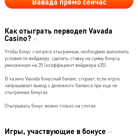
Вавада прямо сейчас
Как отыграть перводеп Vavada
Casino?
Чтобы бонус считался отыгранным, необходимо выполнить
условия по вейджеру: сделать ставку на сумму бонуса,
умноженную на 35 (коэффициент вейджера x35).
В казино Vavada бонусный баланс сгорает, если игрок
запрашивает вывод с денежного баланса при еще не
отыгранных бонусах.
Отыгрывать бонус можно только на слотах.
Игры, участвующие в бонусе