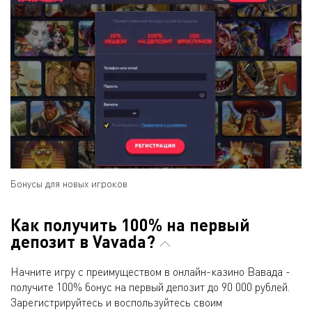
Бонусы для новых игроков
Как получить 100% на первый
депозит в Vavada?
Начните игру с преимуществом в онлайн-казино Вавада -
получите 100% бонус на первый депозит до 90 000 рублей.
Зарегистрируйтесь и воспользуйтесь своим