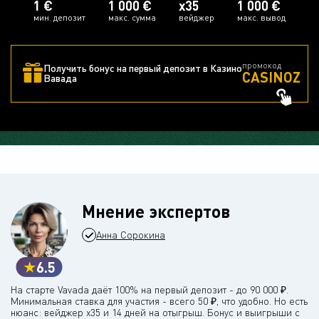
1 €
1 000 €
x35
1 000 €
мин. депозит
макс. сумма
вейджер
макс. вывод
промокод
Получить бонус на первый депозит в Казино
CASINOZ
Вавада
Мнение экспертов
Анна Сорокина
6.5
На старте Vavada даёт 100% на первый депозит - до 90 000 ₽.
Минимальная ставка для участия - всего 50 ₽, что удобно. Но есть
нюанс: вейджер x35 и 14 дней на отыгрыш. Бонус и выигрыши с