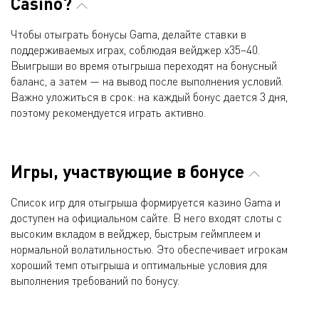
Casino?
Чтобы отыграть бонусы Gama, делайте ставки в
поддерживаемых играх, соблюдая вейджер x35–40.
Выигрыши во время отыгрыша переходят на бонусный
баланс, а затем — на вывод после выполнения условий.
Важно уложиться в срок: на каждый бонус дается 3 дня,
поэтому рекомендуется играть активно.
Игры, участвующие в бонусе
Список игр для отыгрыша формируется казино Gama и
доступен на официальном сайте. В него входят слоты с
высоким вкладом в вейджер, быстрым геймплеем и
нормальной волатильностью. Это обеспечивает игрокам
хороший темп отыгрыша и оптимальные условия для
выполнения требований по бонусу.