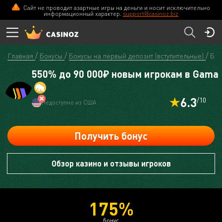
Сайт не проводит азартные игры на деньги и носит исключительно
CASINOZ
ПЕРЕЙТИ
информационный характер.
support@casinoz.biz
Главная
Бонусы
Бонусы на первый депозит (вступительные)
Бон
550% до 90 000₽ новым игрокам в Gama
6.3
/10
Недоступно из США
Получить бонус
Обзор казино и отзывы игроков
175%
бонус