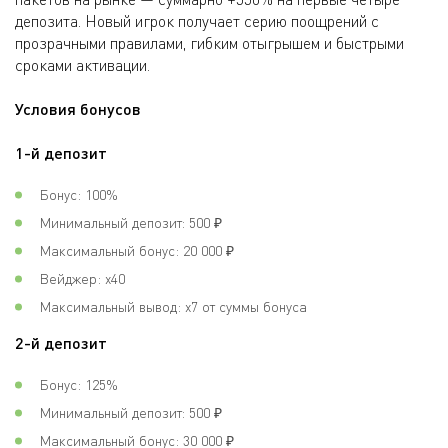
депозита. Новый игрок получает серию поощрений с
прозрачными правилами, гибким отыгрышем и быстрыми
сроками активации.
Условия бонусов
1-й депозит
Бонус: 100%
Минимальный депозит: 500 ₽
Максимальный бонус: 20 000 ₽
Вейджер: x40
Максимальный вывод: x7 от суммы бонуса
2-й депозит
Бонус: 125%
Минимальный депозит: 500 ₽
Максимальный бонус: 30 000 ₽