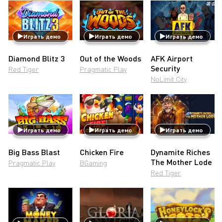
Играть демо
Играть демо
Играть демо
Diamond Blitz 3
Out of the Woods
AFK Airport
Security
Red Tiger
Pragmatic Play
NoLimit City
Играть демо
Играть демо
Играть демо
Big Bass Blast
Chicken Fire
Dynamite Riches
The Mother Lode
Pragmatic Play
BGaming
Red Tiger