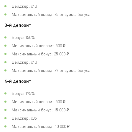
Вейджер: x40
Максимальный вывод: x5 от суммы бонуса
3-й депозит
Бонус: 150%
Минимальный депозит: 500 ₽
Максимальный бонус: 25 000 ₽
Вейджер: x40
Максимальный вывод: x7 от суммы бонуса
4-й депозит
Бонус: 175%
Минимальный депозит: 500 ₽
Максимальный бонус: 15 000 ₽
Вейджер: x35
Максимальный вывод: 10 000 ₽