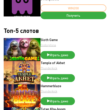
WIN200
Получить
Топ-5 слотов
Sloth Game
Endorphina
Играть демо
Temple of Akhet
Thunderkick
Играть демо
Hammerblaze
Thunderkick
Играть демо
Tutan Kha-boom