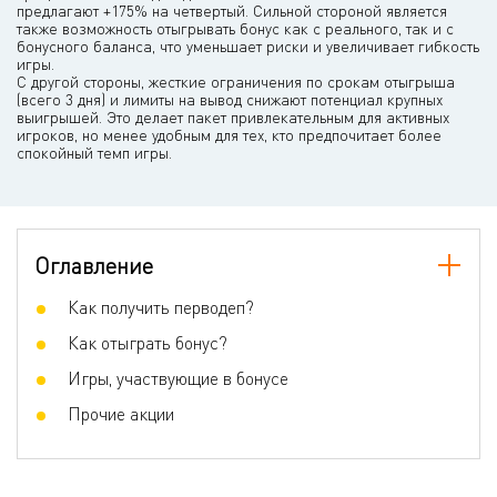
предлагают +175% на четвертый. Сильной стороной является
также возможность отыгрывать бонус как с реального, так и с
бонусного баланса, что уменьшает риски и увеличивает гибкость
игры.
С другой стороны, жесткие ограничения по срокам отыгрыша
(всего 3 дня) и лимиты на вывод снижают потенциал крупных
выигрышей. Это делает пакет привлекательным для активных
игроков, но менее удобным для тех, кто предпочитает более
спокойный темп игры.
Оглавление
Как получить перводеп?
Как отыграть бонус?
Игры, участвующие в бонусе
Прочие акции