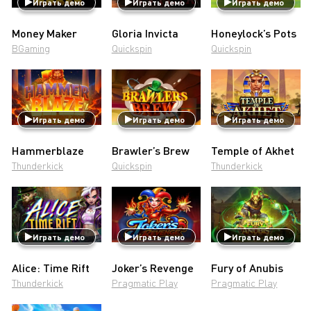
Играть демо
Играть демо
Играть демо
Money Maker
Gloria Invicta
Honeylock’s Pots
BGaming
Quickspin
Quickspin
Играть демо
Играть демо
Играть демо
Hammerblaze
Brawler’s Brew
Temple of Akhet
Thunderkick
Quickspin
Thunderkick
Играть демо
Играть демо
Играть демо
Alice: Time Rift
Joker’s Revenge
Fury of Anubis
Thunderkick
Pragmatic Play
Pragmatic Play