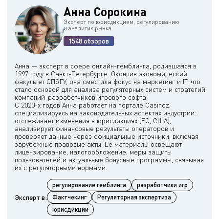
Анна Сорокина
Эксперт по юрисдикциям, регулированию
и аналитик рынка
1548 обзоров
Анна — эксперт в сфере онлайн-гемблинга, родившаяся в
1997 году в Санкт-Петербурге. Окончив экономический
факультет СПбГУ, она сместила фокус на маркетинг и IT, что
стало основой для анализа регуляторных систем и стратегий
компаний-разработчиков игрового софта.
С 2020-х годов Анна работает на портале Casinoz,
специализируясь на законодательных аспектах индустрии:
отслеживает изменения в юрисдикциях (ЕС, США),
анализирует финансовые результаты операторов и
проверяет данные через официальные источники, включая
зарубежные правовые акты. Её материалы освещают
лицензирование, налогообложение, меры защиты
пользователей и актуальные бонусные программы, связывая
регулирование гемблинга
разработчики игр
Эксперт в:
Фактчекинг
Регуляторная экспертиза
юрисдикции