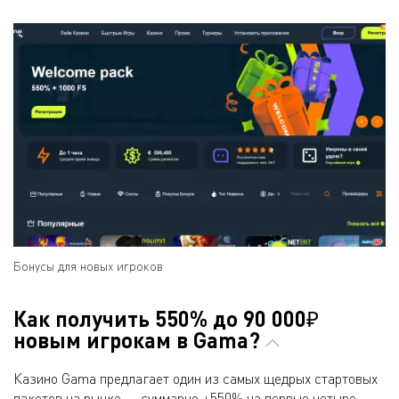
Бонусы для новых игроков
Как получить 550% до 90 000₽
новым игрокам в Gama?
Казино Gama предлагает один из самых щедрых стартовых
пакетов на рынке — суммарно +550% на первые четыре