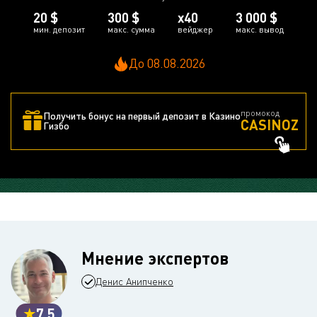
20 $
300 $
x40
3 000 $
мин. депозит
макс. сумма
вейджер
макс. вывод
До 08.08.2026
промокод
Получить бонус на первый депозит в Казино
CASINOZ
Гизбо
Мнение экспертов
Денис Анипченко
7.5