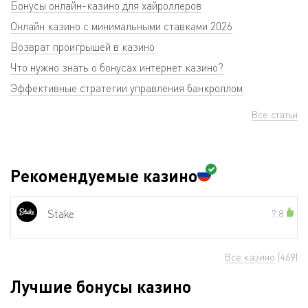
Бонусы онлайн-казино для хайроллеров
Онлайн казино с минимальными ставками 2026
Возврат проигрышей в казино
Что нужно знать о бонусах интернет казино?
Эффективные стратегии управления банкроллом
Все статьи
Рекомендуемые казино
Stake
7.8
Все казино
(469)
Лучшие бонусы казино