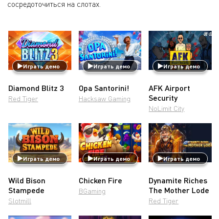
сосредоточиться на слотах.
Играть демо
Играть демо
Играть демо
Diamond Blitz 3
Opa Santorini!
AFK Airport
Security
Red Tiger
Hacksaw Gaming
NoLimit City
Играть демо
Играть демо
Играть демо
Wild Bison
Chicken Fire
Dynamite Riches
Stampede
The Mother Lode
BGaming
Slotmill
Red Tiger