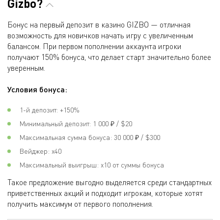
Gizbo?
Бонус на первый депозит в казино GIZBO — отличная
возможность для новичков начать игру с увеличенным
балансом. При первом пополнении аккаунта игроки
получают 150% бонуса, что делает старт значительно более
уверенным.
Условия бонуса:
1-й депозит: +150%
Минимальный депозит: 1 000 ₽ / $20
Максимальная сумма бонуса: 30 000 ₽ / $300
Вейджер: x40
Максимальный выигрыш: x10 от суммы бонуса
Такое предложение выгодно выделяется среди стандартных
приветственных акций и подходит игрокам, которые хотят
получить максимум от первого пополнения.