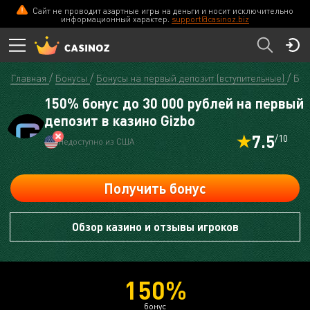
Сайт не проводит азартные игры на деньги и носит исключительно
CASINOZ
ПЕРЕЙТИ
информационный характер.
support@casinoz.biz
Главная
Бонусы
Бонусы на первый депозит (вступительные)
Бон
150% бонус до 30 000 рублей на первый
депозит в казино Gizbo
7.5
/10
Недоступно из США
Получить бонус
Обзор казино и отзывы игроков
150%
бонус