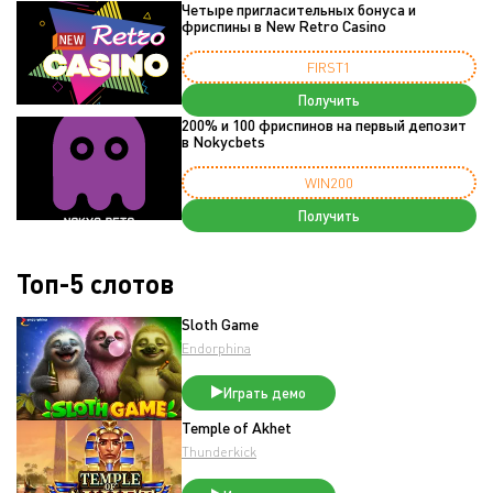
Четыре пригласительных бонуса и
фриспины в New Retro Casino
FIRST1
Получить
200% и 100 фриспинов на первый депозит
в Nokycbets
WIN200
Получить
Топ-5 слотов
Sloth Game
Endorphina
Играть демо
Temple of Akhet
Thunderkick