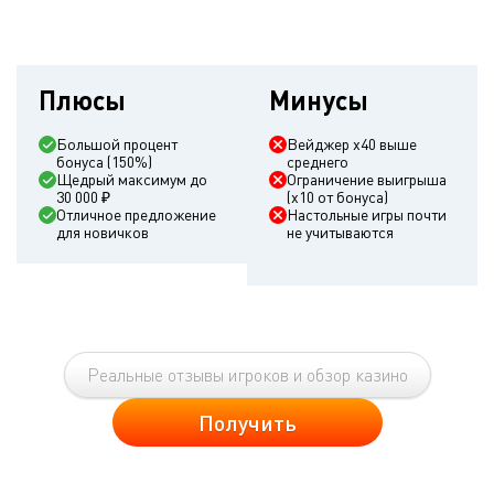
Плюсы
Минусы
Большой процент
Вейджер x40 выше
бонуса (150%)
среднего
Щедрый максимум до
Ограничение выигрыша
30 000 ₽
(x10 от бонуса)
Отличное предложение
Настольные игры почти
для новичков
не учитываются
Реальные отзывы игроков и обзор казино
Получить