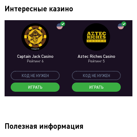
Интересные казино
Captain Jack Casino
Aztec Riches Casino
Рейтинг 6
Рейтинг 5
КОД НЕ НУЖЕН
КОД НЕ НУЖЕН
ИГРАТЬ
ИГРАТЬ
Полезная информация