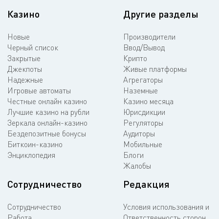
Казино
Другие разделы
Новые
Производители
Черный список
Ввод/Вывод
Закрытые
Крипто
Джекпоты
Живые платформы
Надежные
Агрегаторы
Игровые автоматы
Наземные
Честные онлайн казино
Казино месяца
Лучшие казино на рубли
Юрисдикции
Зеркала онлайн-казино
Регуляторы
Бездепозитные бонусы
Аудиторы
Биткоин-казино
Мобильные
Энциклопедия
Блоги
Жалобы
Сотрудничество
Редакция
Сотрудничество
Условия использования и
Работа
Ответственность сторон