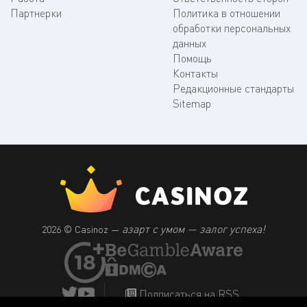
Партнерки
Политика в отношении
обработки персональных
данных
Помощь
Контакты
Редакционные стандарты
Sitemap
азарт с умом — залог успеха!
2026 © Casinoz —
Подписаться на RSS