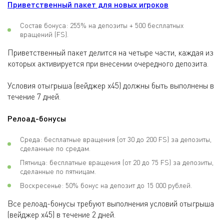
Приветственный пакет для новых игроков
Состав бонуса: 255% на депозиты + 500 бесплатных
вращений (FS).
Приветственный пакет делится на четыре части, каждая из
которых активируется при внесении очередного депозита.
Условия отыгрыша (вейджер x45) должны быть выполнены в
течение 7 дней.
Релоад-бонусы
Среда: бесплатные вращения (от 30 до 200 FS) за депозиты,
сделанные по средам.
Пятница: бесплатные вращения (от 20 до 75 FS) за депозиты,
сделанные по пятницам.
Воскресенье: 50% бонус на депозит до 15 000 рублей.
Все релоад-бонусы требуют выполнения условий отыгрыша
(вейджер x45) в течение 2 дней.