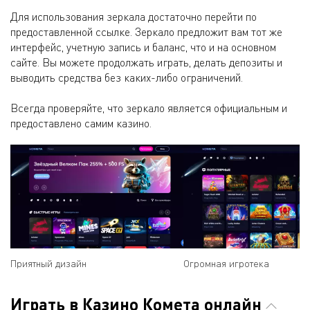
Для использования зеркала достаточно перейти по
предоставленной ссылке. Зеркало предложит вам тот же
интерфейс, учетную запись и баланс, что и на основном
сайте. Вы можете продолжать играть, делать депозиты и
выводить средства без каких-либо ограничений.
Всегда проверяйте, что зеркало является официальным и
предоставлено самим казино.
Приятный дизайн
Огромная игротека
Играть в Казино Комета онлайн