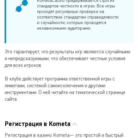
KometaCasino придерживается строгих
стандартов честности в играх. Все игры
проходят регулярные проверки на
соответствие стандартам справедливости
и случайности, которые проводятся
независимыми аудиторами.
Это гарантирует, что результаты игр являются случайными
и непредсказуемыми, что обеспечивает честные условия
для всех игроков.
В клубе действует программа ответственной игры с
лимитами, системой самоисключения и другими
инструментами. О ней читайте на тематической странице
сайта.
Регистрация в Kometa
Регистрация в казино Kometa— это простой и быстрый