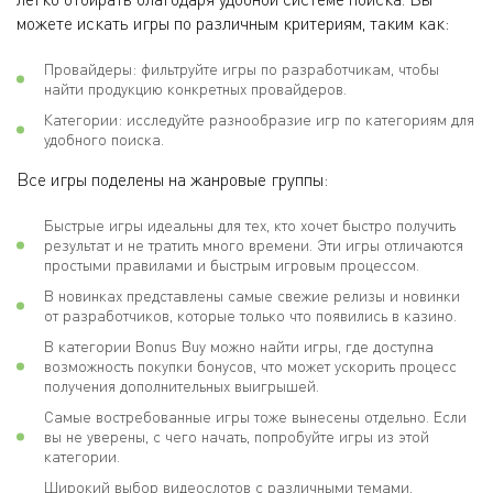
можете искать игры по различным критериям, таким как:
Провайдеры: фильтруйте игры по разработчикам, чтобы
найти продукцию конкретных провайдеров.
Категории: исследуйте разнообразие игр по категориям для
удобного поиска.
Все игры поделены на жанровые группы:
Быстрые игры идеальны для тех, кто хочет быстро получить
результат и не тратить много времени. Эти игры отличаются
простыми правилами и быстрым игровым процессом.
В новинках представлены самые свежие релизы и новинки
от разработчиков, которые только что появились в казино.
В категории Bonus Buy можно найти игры, где доступна
возможность покупки бонусов, что может ускорить процесс
получения дополнительных выигрышей.
Самые востребованные игры тоже вынесены отдельно. Если
вы не уверены, с чего начать, попробуйте игры из этой
категории.
Широкий выбор видеослотов с различными темами,