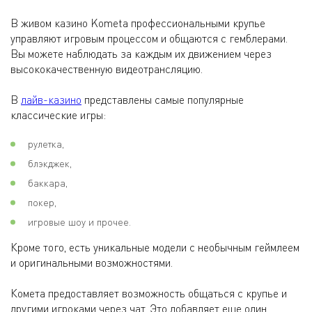
В живом казино Kometa профессиональными крупье
управляют игровым процессом и общаются с гемблерами.
Вы можете наблюдать за каждым их движением через
высококачественную видеотрансляцию.
В
лайв-казино
представлены самые популярные
классические игры:
рулетка,
блэкджек,
баккара,
покер,
игровые шоу и прочее.
Кроме того, есть уникальные модели с необычным геймлеем
и оригинальными возможностями.
Комета предоставляет возможность общаться с крупье и
другими игроками через чат. Это добавляет еще один