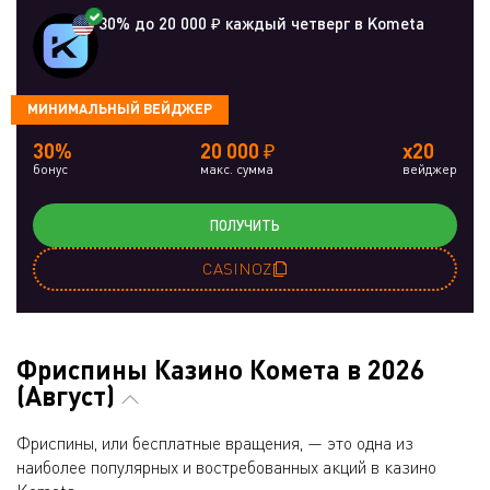
30% до 20 000 ₽ каждый четверг в Kometa
МИНИМАЛЬНЫЙ ВЕЙДЖЕР
30%
20 000 ₽
x20
бонус
макс. сумма
вейджер
ПОЛУЧИТЬ
CASINOZ
Фриспины Казино Комета в 2026
(Август)
Фриспины, или бесплатные вращения, — это одна из
наиболее популярных и востребованных акций в казино