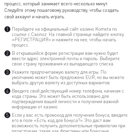
процесс, который занимает всего несколько минут.
Следуйте этому пошаговому руководству, чтобы создать
свой аккаунт и начать играть.
Перейдите на официальный сайт казино Kometa по
ссылке с Casinoz. На главной странице найдите кнопку
«РЕГИСТРАЦИЯ» и нажмите на нее, чтобы начать
процесс.
В открывшейся форме регистрации вам нужно будет
ввести адрес электронной почты и пароль. Выберите
свою страну проживания из выпадающего списка.
Укажите предпочитаемую валюту для игры. По
умолчанию может быть предложено EUR, но вы можете
выбрать другую валюту из доступных вариантов.
Введите свой действующий номер телефона, начиная с
кода страны. Это может быть использовано для
подтверждения вашей личности и получения важной
информации от казино.
Если у вас есть промокод для получения бонуса, введите
его в поле «Есть код для бонуса?». Это даст вам
возможность получить дополнительные привилегии при
регистрации, такие как фриспины или бонусные