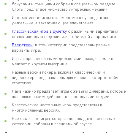
бонусами и функциями собран в специальном разделе.
Слоты предлагают множество интересных механик.
Интерактивные игры с элементами шоу предлагают
уникальные и захватывающие впечатления.
Классическая игра в рулетку
с различными вариантами
ставок идеально подходит для любителей азартных игр.
Блекджеки
: в этой категории представлены разные
варианты игры.
Игры с прогрессивными джекпотами подходят тем, кто
мечтает о крупном выигрыше.
Разные версии покера, включая классический и
видеопокер, предназначены для игроков, которые любят
стратегию.
Лайв казино предлагает игры с живыми дилерами, которые
позволяют взаимодействовать с реальными людьми.
Классические настольные игры представлены в
многочисленных версиях.
Все остальные игры, которые не попадают в основные
категории, собраны в специальной группе.