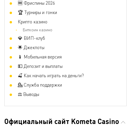
🆓 Фриспины 2026
🏆 Турниры и гонки
Крипто казино
Биткоин казино
💎 ВИП-клуб
🌟 Джекпоты
📱 Мобильная версия
💵 Депозит и выплаты
🍒 Как начать играть на деньги?
💁 Служба поддержки
⚖ Выводы
Официальный сайт Kometa Casino