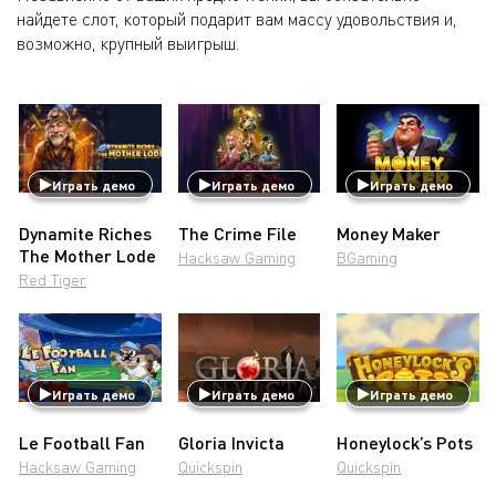
найдете слот, который подарит вам массу удовольствия и,
возможно, крупный выигрыш.
Играть демо
Играть демо
Играть демо
Dynamite Riches
The Crime File
Money Maker
The Mother Lode
Hacksaw Gaming
BGaming
Red Tiger
Играть демо
Играть демо
Играть демо
Le Football Fan
Gloria Invicta
Honeylock’s Pots
Hacksaw Gaming
Quickspin
Quickspin