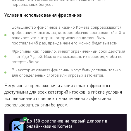
персональных бонусов.
Условия использования фриспинов
Большинство фриспинов в казино Комета сопровождаются
требованием отыгрыша, которое обычно составляет x45. Это
означает, что выигрыш от фриспинов должен быть
проставлен 45 раз, прежде чем его можно будет вывести.
Фриспины, как правило, имеют ограниченный срок действия
— от 2 до 7 дней. Важно использовать их вовремя, чтобы не
потерять бонус.
В некоторых случаях фриспины могут быть доступны только
для определенных слотов или игровых автоматов.
Регулярные предложения и акции делают фриспины
доступными для всех категорий игроков, а гибкие условия
использования позволяют максимально эффективно
воспользоваться этим бонусом.
До 150 фриспинов на первый депозит в
онлайн-казино Kometa