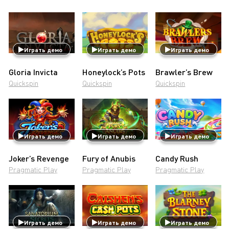
Играть демо
Играть демо
Играть демо
Gloria Invicta
Honeylock’s Pots
Brawler’s Brew
Quickspin
Quickspin
Quickspin
Играть демо
Играть демо
Играть демо
Joker’s Revenge
Fury of Anubis
Candy Rush
Pragmatic Play
Pragmatic Play
Pragmatic Play
Играть демо
Играть демо
Играть демо