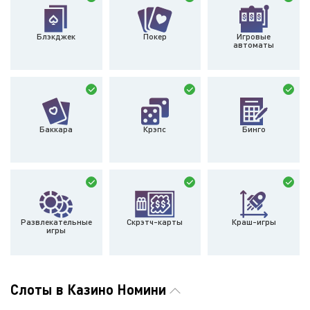
Блэкджек
Покер
Игровые
автоматы
Баккара
Крэпс
Бинго
Развлекательные
Скрэтч-карты
Краш-игры
игры
Слоты в Казино Номини