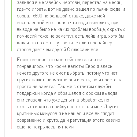
залился в мегавейсы чертовы, перестал на месяц
где-то играть, вот не давно зашел по пьяни сюда, и
сорвал х800 по большой ставке, даже мой
воспаленный мозг понял что надо выводить, при
выводе не было не каких проблем вообще, скрытых
комиссий тоже не заметил, есть лайв игра, хотя бы
какая-то но есть, тут больше один провайдер
столов дает чем другой.С плюсами все.
Единственное что мне действительно не
понравилось, что кроме валюты Евро я здесь
нечего другого не смог выбрать, потому что нет
других валют, возможно они и есть, но я просто на
просто не заметил. Так же с ответом службы
поддержки когда я обращался с сроком вывода,
они сказали что уже деньги в обработке, но
сколько и когда прийдут не сказали мне. Других
критичных минусов я не нашел и все выглядит
современно и круто, да и репутация этого казино
еще не покрылась пятнами.