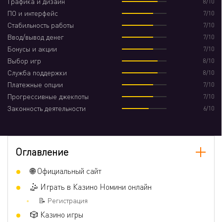
Графика и дизайн
8/10
ПО и интерфейс
7/10
Стабильность работы
7/10
Контактные данные
Ввод/вывод денег
7/10
Бонусы и акции
7/10
💁 Живой чат
Да
Выбор игр
8/10
Служба поддержки
8/10
Служба поддержки
E-mail поддержки
Платежные опции
7/10
Прогрессивные джекпоты
7/10
🏠 Почтовый адрес
Abraham Mendez Chumaceiro Blvd. 50
Curacao, CW
Законность деятельности
6/10
Зачет вейджера по играм
Оглавление
Слоты (могут быть исключения)
100%
🌐 Официальный сайт
🤹 Играть в Казино Номини онлайн
📝 Регистрация
🎲 Казино игры