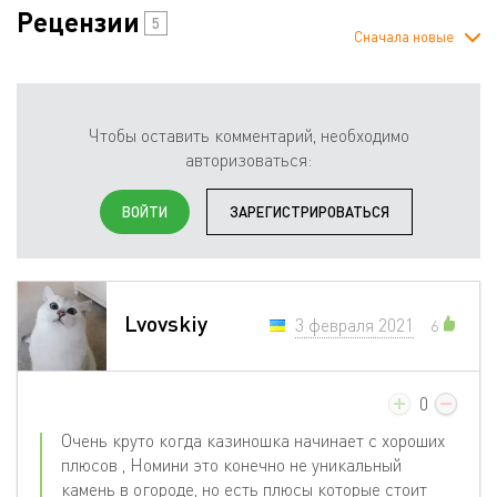
Рецензии
5
Сначала новые
Чтобы оставить комментарий, необходимо
авторизоваться:
ВОЙТИ
ЗАРЕГИСТРИРОВАТЬСЯ
Lvovskiy
3 февраля 2021
6
0
Очень круто когда казиношка начинает с хороших
плюсов , Номини это конечно не уникальный
камень в огороде, но есть плюсы которые стоит