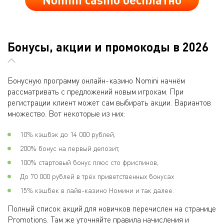
Бонусы, акции и промокоды в 2026
Бонусную программу онлайн-казино Nomini начнём
рассматривать с предложений новым игрокам. При
регистрации клиент может сам выбирать акции. Вариантов
множество. Вот некоторые из них:
10% кэшбэк до 14 000 рублей,
200% бонус на первый депозит,
100% стартовый бонус плюс сто фриспинов,
До 70 000 рублей в трёх приветственных бонусах
15% кэшбек в лайв-казино Номини и так далее.
Полный список акций для новичков перечислен на странице
Promotions. Там же уточняйте правила начисления и