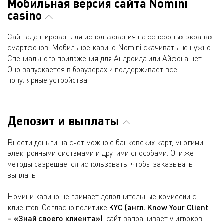
Мобильная версия сайта Nomini
casino
Сайт адаптирован для использования на сенсорных экранах
смартфонов. Мобильное казино Nomini скачивать не нужно.
Специального приложения для Андроида или Айфона нет.
Оно запускается в браузерах и поддерживает все
популярные устройства.
Депозит и выплаты
Внести деньги на счет можно с банковских карт, многими
электронными системами и другими способами. Эти же
методы разрешается использовать, чтобы заказывать
выплаты.
Номини казино не взимает дополнительные комиссии с
клиентов. Согласно политике
KYC (англ. Know Your Client
– «Знай своего клиента»)
, сайт запрашивает у игроков