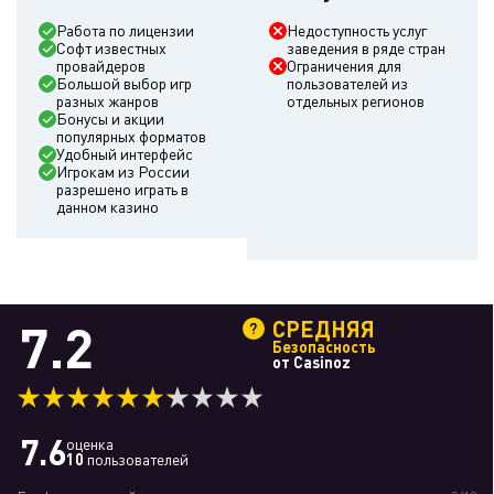
Работа по лицензии
Недоступность услуг
Платежные опции
Софт известных
заведения в ряде стран
провайдеров
Ограничения для
Большой выбор игр
пользователей из
💵 Поддерживаемые валюты
EUR
разных жанров
отдельных регионов
Бонусы и акции
💳 Методы депозита
популярных форматов
Удобный интерфейс
Игрокам из России
🏧 Методы вывода
разрешено играть в
данном казино
💰 Минимальная сумма депозита
10 €
Минимальная сумма вывода
20 €
Минимальная ставка
0.01 $
7.2
СРЕДНЯЯ
Верификация при выводе
Да
Безопасность
от Casinoz
Ручная отмена вывода
Да
🧘 Ответственная игра
Лимит депозита, Лимит проигрыша
7.6
оценка
🙅 Разрешено самоисключение
Да
10
пользователей
🚫 Пожизненное самоисключение
Да