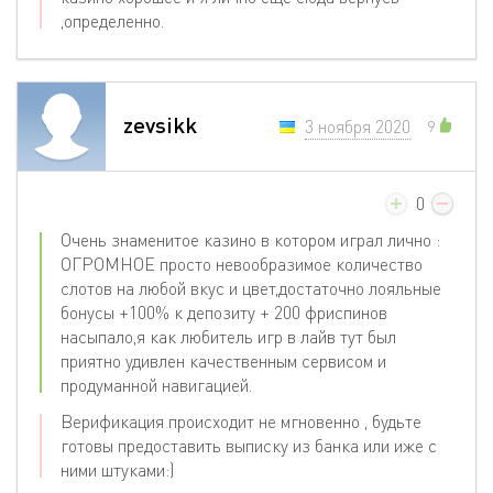
,определенно.
zevsikk
3 ноября 2020
9
0
Очень знаменитое казино в котором играл лично :
ОГРОМНОЕ просто невообразимое количество
слотов на любой вкус и цвет,достаточно лояльные
бонусы +100% к депозиту + 200 фриспинов
насыпало,я как любитель игр в лайв тут был
приятно удивлен качественным сервисом и
продуманной навигацией.
Верификация происходит не мгновенно , будьте
готовы предоставить выписку из банка или иже с
ними штуками:)