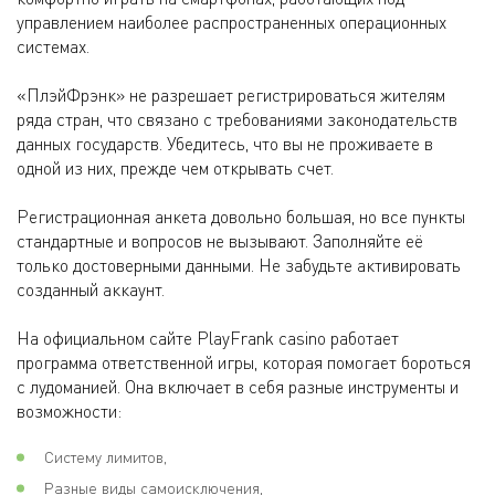
управлением наиболее распространенных операционных
системах.
«ПлэйФрэнк» не разрешает регистрироваться жителям
ряда стран, что связано с требованиями законодательств
данных государств. Убедитесь, что вы не проживаете в
одной из них, прежде чем открывать счет.
Регистрационная анкета довольно большая, но все пункты
стандартные и вопросов не вызывают. Заполняйте её
только достоверными данными. Не забудьте активировать
созданный аккаунт.
На официальном сайте PlayFrank casino работает
программа ответственной игры, которая помогает бороться
с лудоманией. Она включает в себя разные инструменты и
возможности:
Систему лимитов,
Разные виды самоисключения,