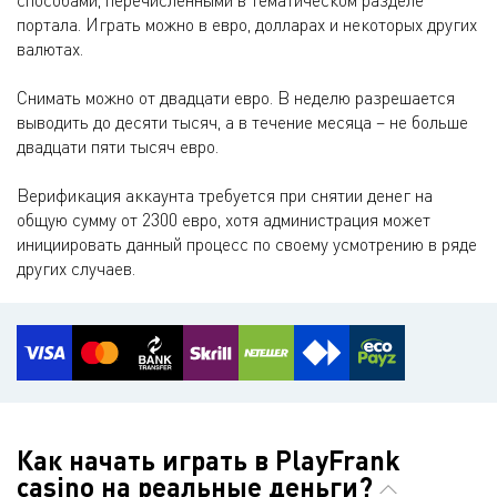
портала. Играть можно в евро, долларах и некоторых других
валютах.
Снимать можно от двадцати евро. В неделю разрешается
выводить до десяти тысяч, а в течение месяца – не больше
двадцати пяти тысяч евро.
Верификация аккаунта требуется при снятии денег на
общую сумму от 2300 евро, хотя администрация может
инициировать данный процесс по своему усмотрению в ряде
других случаев.
Как начать играть в PlayFrank
casino на реальные деньги?