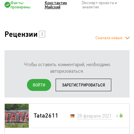
Факты
Константин
Эксперт проекта и
проверены
Майский
аналитик
Рецензии
3
Сначала новые
Чтобы оставить комментарий, необходимо
авторизоваться:
ВОЙТИ
ЗАРЕГИСТРИРОВАТЬСЯ
Tata2611
28 февраля 2021
4