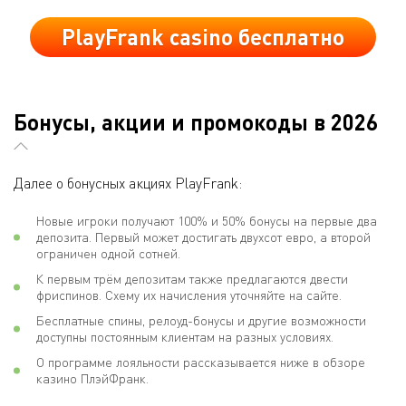
PlayFrank casino бесплатно
Бонусы, акции и промокоды в 2026
Далее о бонусных акциях PlayFrank:
Новые игроки получают 100% и 50% бонусы на первые два
депозита. Первый может достигать двухсот евро, а второй
ограничен одной сотней.
К первым трём депозитам также предлагаются двести
фриспинов. Схему их начисления уточняйте на сайте.
Бесплатные спины, релоуд-бонусы и другие возможности
доступны постоянным клиентам на разных условиях.
О программе лояльности рассказывается ниже в обзоре
казино ПлэйФранк.