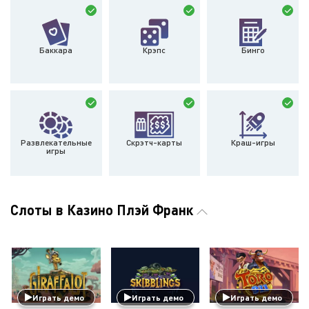
Баккара
Крэпс
Бинго
Развлекательные
Скрэтч-карты
Краш-игры
игры
Слоты в Казино Плэй Франк
Играть демо
Играть демо
Играть демо