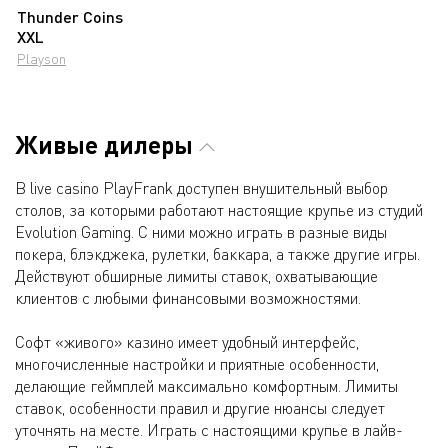
Thunder Coins
XXL
Playson
Живые дилеры
В live casino PlayFrank доступен внушительный выбор
столов, за которыми работают настоящие крупье из студий
Evolution Gaming. С ними можно играть в разные виды
покера, блэкджека, рулетки, баккара, а также другие игры.
Действуют обширные лимиты ставок, охватывающие
клиентов с любыми финансовыми возможностями.
Софт «живого» казино имеет удобный интерфейс,
многочисленные настройки и приятные особенности,
делающие геймплей максимально комфортным. Лимиты
ставок, особенности правил и другие нюансы следует
уточнять на месте. Играть с настоящими крупье в лайв-