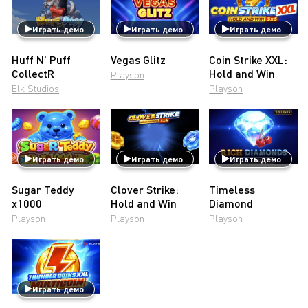
Играть демо
Играть демо
Играть демо
Huff N' Puff
Vegas Glitz
Coin Strike XXL:
CollectR
Hold and Win
Playson
Elk Studios
Playson
Играть демо
Играть демо
Играть демо
Sugar Teddy
Clover Strike:
Timeless
x1000
Hold and Win
Diamond
Playson
Playson
Playson
Играть демо