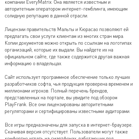
компании EveryMatrix. Она является известным и
авторитетным оператором интернет-гемблинга, имеющим
солидную репутацию в данной отрасли.
Лицензии правительств Мальты и Кюрасао позволяют ей
предлагать свои услуги клиентам из многих стран мира.
Копии документов можно открыть по ссылкам на логотипах
организаций, которые их выдали. Вы найдете их на
официальном сайте, где также содержится другая важная
информацию о владельцах.
Сайт использует программное обеспечение только лучших
разработчиков софта, чья продукция проверена временем и
миллионами игроков. Полный перечень брендов,
представленных на портале, вы увидите под обзором
PlayFrank. Все они лицензированы авторитетными
регуляторами и сертифицированы известными аудиторами.
Все игры предназначены для запуска в интернет-браузере.
Скачивая версия отсутствует. Пользователи могут также
комфортно играть на смартфонах, работающих под