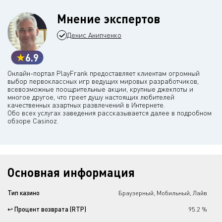
Мнение экспертов
Денис Анипченко
6.9
Онлайн-портал PlayFrank предоставляет клиентам огромный
выбор первоклассных игр ведущих мировых разработчиков,
всевозможные поощрительные акции, крупные джекпоты и
многое другое, что греет душу настоящих любителей
качественных азартных развлечений в Интернете.
Обо всех услугах заведения рассказывается далее в подробном
обзоре Casinoz.
Основная информация
Тип казино
Браузерный, Мобильный, Лайв
↩️ Процент возврата (RTP)
95.2 %