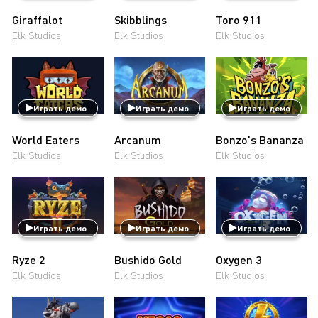
Giraffalot
Skibblings
Toro 911
Elk Studios
Elk Studios
Elk Studios
Играть демо
Играть демо
Играть демо
World Eaters
Arcanum
Bonzo's Bananza
Elk Studios
Elk Studios
Elk Studios
Играть демо
Играть демо
Играть демо
Ryze 2
Bushido Gold
Oxygen 3
Elk Studios
Elk Studios
Elk Studios