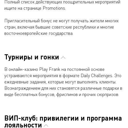
Полный список действующих поощрительных мероприятий
ищите на странице Promotions.
Пригласительный бонус не могут получать жители многих
стран, включая бывшие советские республики и многие
восточноевропейские государства.
Турниры и гонки
В онлайн-казино Play Frank на постоянной основе
устраиваются мероприятия в формате Daily Challenges. Это
ежедневные задания, которые могут выполнять клиенты.
Вознаграждением для них становятся различные подарки в
виде бесплатных бонусов, фриспинов и прочих сюрпризов.
ВИП-клуб: привилегии и программа
лояльности