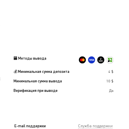
,
,
,
,
,
,
е
H
🏧 Методы вывода
H
💰 Минимальная сумма депозита
4 $
Минимальная сумма вывода
10 $
Верификация при выводе
Да
а
Служба поддержки
E-mail поддержки