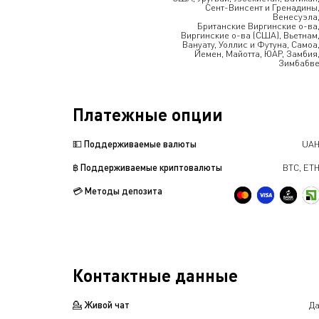
Сент-Винсент и Гренадины
Венесуэла
Британские Виргинские о-ва
Виргинские о-ва (США),
Вьетнам
Вануату,
Уоллис и Футуна,
Самоа
Йемен,
Майотта,
ЮАР,
Замбия
Зимбабв
Платежные опции
💵 Поддерживаемые валюты
UA
฿ Поддерживаемые криптовалюты
BTC, ET
💳 Методы депозита
Контактные данные
💁 Живой чат
Д