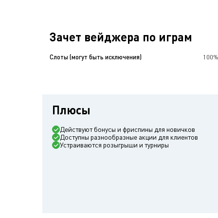
Зачет вейджера по играм
Слоты (могут быть исключения)
100
Плюсы
Действуют бонусы и фриспины для новичков
Доступны разнообразные акции для клиентов
Устраиваются розыгрыши и турниры