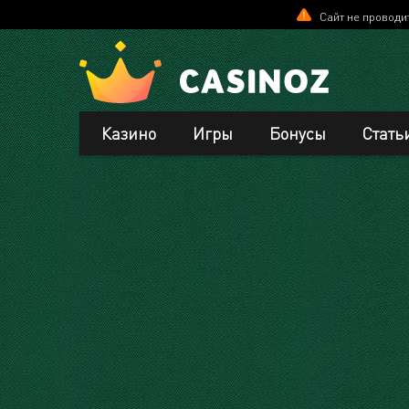
Сайт не проводи
Казино
Игры
Бонусы
Стать