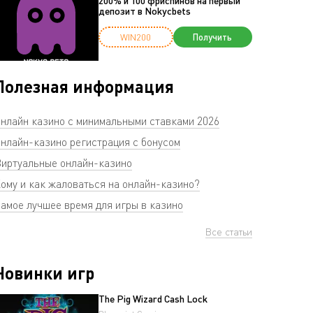
200% и 100 фриспинов на первый
депозит в Nokycbets
WIN200
Получить
Полезная информация
нлайн казино с минимальными ставками 2026
нлайн-казино регистрация с бонусом
иртуальные онлайн-казино
ому и как жаловаться на онлайн-казино?
амое лучшее время для игры в казино
Все статьи
Новинки игр
The Pig Wizard Cash Lock