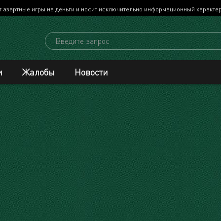
т азартные игры на деньги и носит исключительно информационный характе
и
Жалобы
Новости