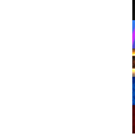
,
,
,
,
,
,
,
,
,
,
,
,
,
,
,
,
,
,
,
,
,
,
,
,
,
,
,
,
,
,
,
,
,
,