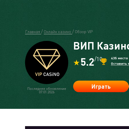
Главная
Онлайн казино
Обзор VIP
ВИП Казино
5.2
/10
435 место
Оставить 
Играть
Последнее обновление
07.01.2026