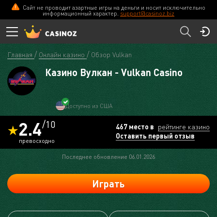
Сайт не проводит азартные игры на деньги и носит исключительно
Vulkan Casino
ПЕРЕЙТИ
информационный характер.
support@casinoz.biz
Главная
Онлайн казино
Обзор Vulkan
Казино Вулкан - Vulkan Casino
Доступно из США
2.4
/10
467 место в
рейтинге казино
Оставить первый отзыв
превосходно
Последнее обновление 06.01.2026
Играть