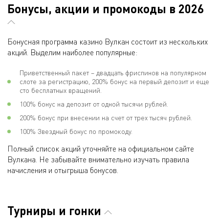
Бонусы, акции и промокоды в 2026
Бонусная программа казино Вулкан состоит из нескольких
акций. Выделим наиболее популярные:
Приветственный пакет – двадцать фриспинов на популярном
слоте за регистрацию, 200% бонус на первый депозит и еще
сто бесплатных вращений.
100% бонус на депозит от одной тысячи рублей.
200% бонус при внесении на счет от трех тысяч рублей.
100% Звездный бонус по промокоду.
Полный список акций уточняйте на официальном сайте
Вулкана. Не забывайте внимательно изучать правила
начисления и отыгрыша бонусов.
Турниры и гонки