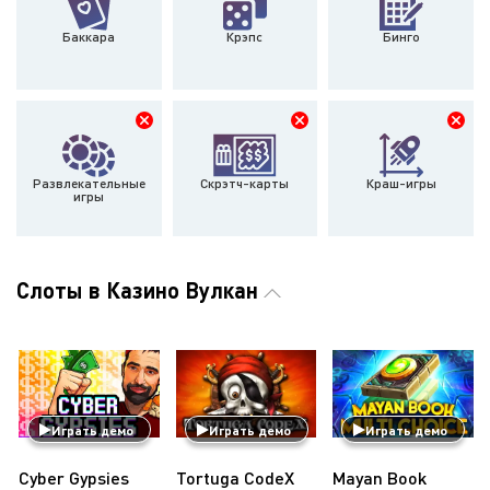
Баккара
Крэпс
Бинго
Развлекательные
Скрэтч-карты
Краш-игры
игры
Слоты в Казино Вулкан
Играть демо
Играть демо
Играть демо
Cyber Gypsies
Tortuga CodeX
Mayan Book