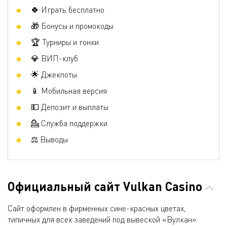
🍀 Играть бесплатно
🎁 Бонусы и промокоды
🏆 Турниры и гонки
💎 ВИП-клуб
🌟 Джекпоты
📱 Мобильная версия
💵 Депозит и выплаты
💁 Служба поддержки
⚖ Выводы
Официальный сайт Vulkan Casino
Сайт оформлен в фирменных сине-красных цветах,
типичных для всех заведений под вывеской «Вулкан».