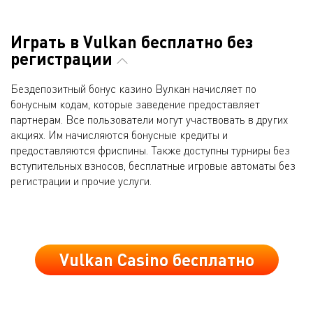
Играть в Vulkan бесплатно без
регистрации
Бездепозитный бонус казино Вулкан начисляет по
бонусным кодам, которые заведение предоставляет
партнерам. Все пользователи могут участвовать в других
акциях. Им начисляются бонусные кредиты и
предоставляются фриспины. Также доступны турниры без
вступительных взносов, бесплатные игровые автоматы без
регистрации и прочие услуги.
Vulkan Casino бесплатно