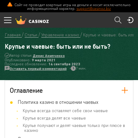
Сайт не проводит азартные игры на деньги и носит исключительно
информационный характер.
support@casinoz.biz
Главная
Статьи
Управление казино
Крупье и чаевые: быть или 
Крупье и чаевые: быть или не быть?
Автор статьи:
Денис Анипченко
Опубликовано:
9 мартa 2021
Последнее обновление:
14 сентября 2023
7 мин.
Оставить первый комментарий
Оглавление
Политика казино в отношении чаевых
Крупье всегда оставляет себе свои чаевые
Крупье всегда делят все чаевые
Крупье получают и делят чаевые только при плюсе в
казино