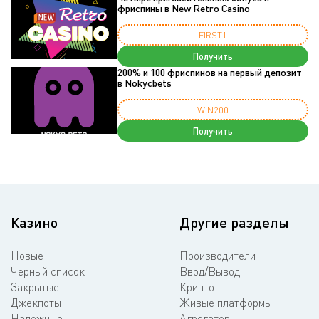
фриспины в New Retro Casino
FIRST1
Получить
200% и 100 фриспинов на первый депозит
в Nokycbets
WIN200
Получить
Казино
Другие разделы
Новые
Производители
Черный список
Ввод/Вывод
Закрытые
Крипто
Джекпоты
Живые платформы
Надежные
Агрегаторы