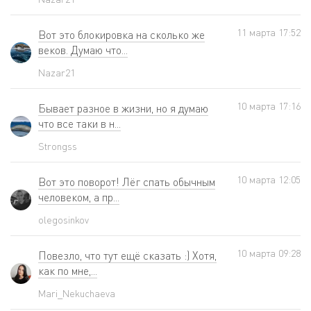
11 мартa 17:52
Вот это блокировка на сколько же
веков. Думаю что...
Nazar21
10 мартa 17:16
Бывает разное в жизни, но я думаю
что все таки в н...
Strongss
10 мартa 12:05
Вот это поворот! Лёг спать обычным
человеком, а пр...
olegosinkov
10 мартa 09:28
Повезло, что тут ещё сказать :) Хотя,
как по мне,...
Mari_Nekuchaeva