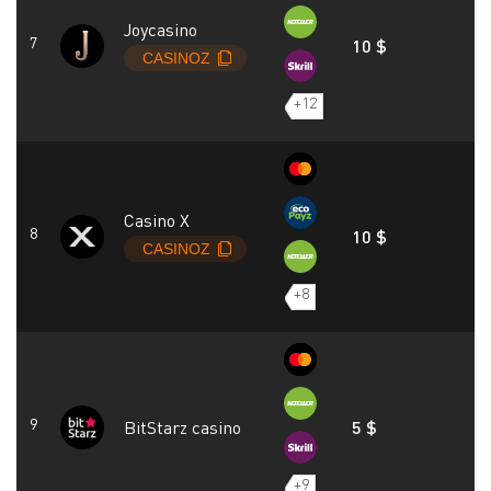
Joycasino
10 $
+12
Casino X
10 $
+8
BitStarz casino
5 $
+9