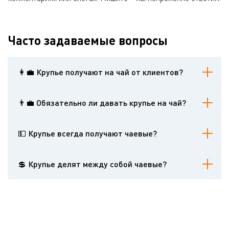
Часто задаваемые вопросы
👩‍💼 Крупье получают на чай от клиентов?
Да, благодарить дилеров – это стандартная практика.
👨‍💼 Обязательно ли давать крупье на чай?
Нет, вы не обязаны это делать.
💵 Крупье всегда получают чаевые?
Нет. Иногда они вообще их не получают. Иногда им полагаются
чаевые только при положительном результате работы казино.
💲 Крупье делят между собой чаевые?
В каждом казино действуют свои правила.