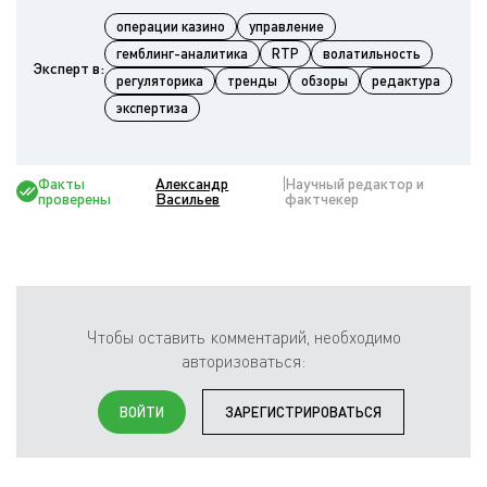
операции казино
управление
гемблинг-аналитика
RTP
волатильность
Эксперт в:
регуляторика
тренды
обзоры
редактура
экспертиза
Факты
Александр
Научный редактор и
проверены
Васильев
фактчекер
Чтобы оставить комментарий, необходимо
авторизоваться:
ВОЙТИ
ЗАРЕГИСТРИРОВАТЬСЯ