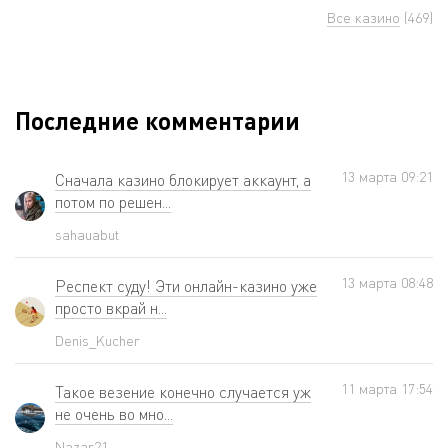
Все казино
(469)
Последние комментарии
13 мартa 09:21
Сначала казино блокирует аккаунт, а
потом по решен...
sahauabut
13 мартa 08:48
Респект суду! Эти онлайн-казино уже
просто вкрай н...
Denis_Kucher
11 мартa 17:54
Такое везение конечно случается уж
не очень во мно...
Nazar21