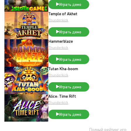
Играть демо
Temple of Akhet
Thunderkick
Играть демо
Hammerblaze
Thunderkick
Играть демо
Tutan Kha-boom
Thunderkick
Играть демо
Alice: Time Rift
Thunderkick
Играть демо
Полный рейтинг игр