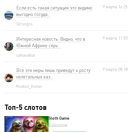
9 мартa 16:25
Если есть такая ситуация это видимо
выгодно госуда...
Strongss
9 мартa 11:50
Интересная новость. Видно, что в
Южной Африке серь...
sahauabut
9 мартa 08:18
Все эти меры лишь приведут к росту
нелегальных каз...
Rodion_Konev
Топ-5 слотов
Sloth Game
Endorphina