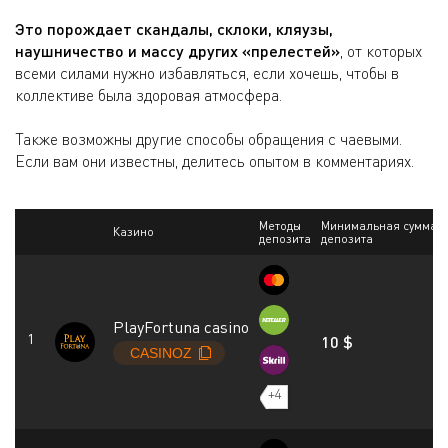
Это порождает скандалы, склоки, кляузы,
наушничество и массу других «прелестей»
, от которых
всеми силами нужно избавляться, если хочешь, чтобы в
коллективе была здоровая атмосфера.
Также возможны другие способы обращения с чаевыми.
Если вам они известны, делитесь опытом в комментариях.
Методы
Минимальная сумма
Казино
депозита
депозита
PlayFortuna casino
10 $
+4