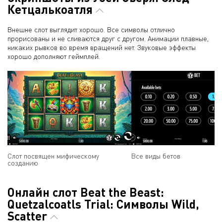
Кетцалькоатля
Внешне слот выглядит хорошо. Все символы отлично
прорисованы и не сливаются друг с другом. Анимации плавные,
никаких рывков во время вращений нет. Звуковые эффекты
хорошо дополняют геймплей.
Слот посвящен мифическому
Все виды бетов
созданию
Онлайн слот Beat the Beast:
Quetzalcoatls Trial: Символы Wild,
Scatter