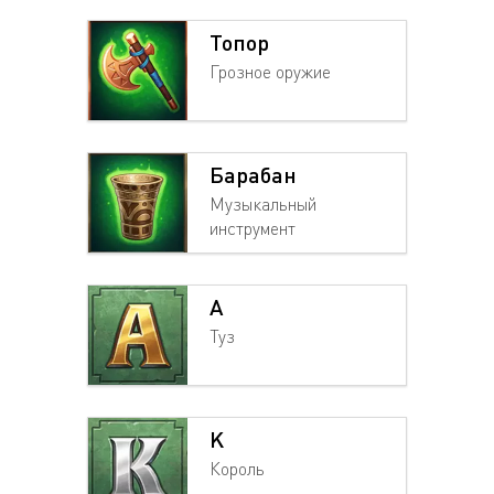
Топор
Грозное оружие
Барабан
Музыкальный
инструмент
A
Туз
K
Король