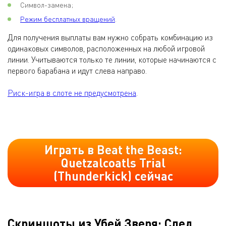
Символ-замена;
Режим бесплатных вращений
.
Для получения выплаты вам нужно собрать комбинацию из
одинаковых символов, расположенных на любой игровой
линии. Учитываются только те линии, которые начинаются с
первого барабана и идут слева направо.
Риск-игра в слоте не предусмотрена
.
Играть в Beat the Beast:
Quetzalcoatls Trial
(Thunderkick) сейчас
Скриншоты из Убей Зверя: След