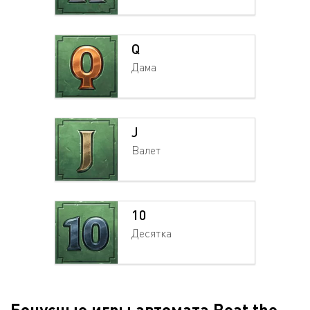
Q
Дама
J
Валет
10
Десятка
Бонусные игры автомата Beat the