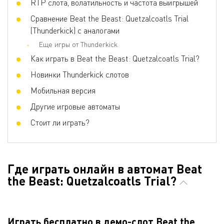
RTP слота, волатильность и частота выигрышей
Сравнение Beat the Beast: Quetzalcoatls Trial
(Thunderkick) с аналогами
Еще игры от Thunderkick
Как играть в Beat the Beast: Quetzalcoatls Trial?
Новинки Thunderkick слотов
Мобильная версия
Другие игровые автоматы
Стоит ли играть?
Где играть онлайн в автомат Beat
the Beast: Quetzalcoatls Trial?
Играть бесплатно в демо-слот Beat the