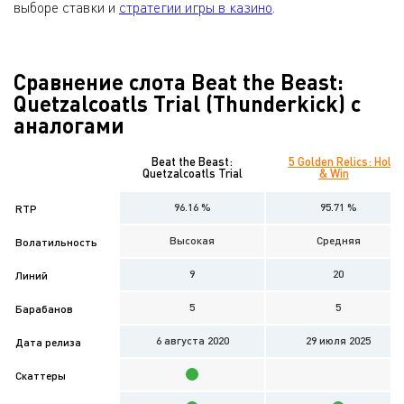
выборе ставки и
стратегии игры в казино
.
Сравнение слота Beat the Beast:
Quetzalcoatls Trial (Thunderkick) с
аналогами
Beat the Beast:
5 Golden Relics: Hold
Quetzalcoatls Trial
& Win
96.16 %
95.71 %
RTP
Высокая
Средняя
Волатильность
9
20
Линий
5
5
Барабанов
6 августа 2020
29 июля 2025
Дата релиза
Скаттеры