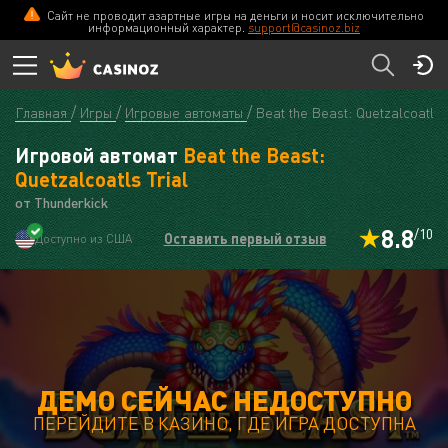
Сайт не проводит азартные игры на деньги и носит исключительно
информационный характер.
support@casinoz.biz
Главная
Игры
Игровые автоматы
Beat the Beast: Quetzalcoatls 
Игровой автомат
Beat the Beast:
Quetzalcoatls Trial
от Thunderkick
8.8
/10
Оставить первый отзыв
Доступно из США
ДЕМО СЕЙЧАС НЕДОСТУПНО
ПЕРЕЙДИТЕ В КАЗИНО, ГДЕ ИГРА ДОСТУПНА