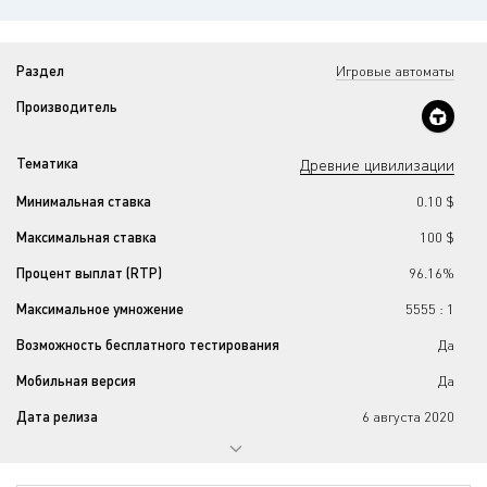
Раздел
Игровые автоматы
Производитель
Тематика
Древние цивилизации
Минимальная ставка
0.10 $
Максимальная ставка
100 $
Процент выплат (RTP)
96.16%
Максимальное умножение
5555 : 1
Возможность бесплатного тестирования
Да
Мобильная версия
Да
Дата релиза
6 августа 2020
Прогрессивный джекпот
Нет