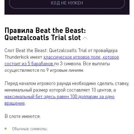
КОД НЕ НУЖЕН
Правила Beat the Beast:
Quetzalcoatls Trial slot
Слот Beat the Beast: Quetzalcoatls Trial от провайдера
Thunderkick имеет
классическое игровое поле, которое
состоит из 5 барабанов
по 3 символа. Все выплаты
осуществляются по 9 игровым линиям.
Перед началом игрового раунда необходимо сделать ставку,
минимальный размер которой составляет 10 центов, а
максимальный бет здесь равен 100 долларам за одно
вращение
.
В слоте имеются:
Обычные символы;