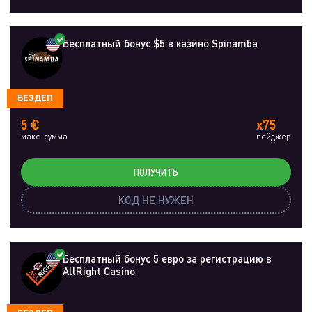
Бесплатный бонус $5 в казино Spinamba
БЕЗДЕП
5 €
x75
макс. сумма
вейджер
ПОЛУЧИТЬ
КОД НЕ НУЖЕН
Бесплатный бонус 5 евро за регистрацию в
AllRight Casino