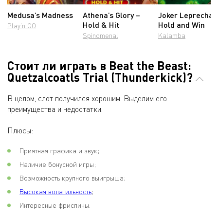
Medusa’s Madness
Athena’s Glory –
Joker Leprechau
Hold & Hit
Hold and Win
Play’n GO
Spinomenal
Kalamba
Стоит ли играть в Beat the Beast:
Quetzalcoatls Trial (Thunderkick)?
В целом, слот получился хорошим. Выделим его
преимущества и недостатки.
Плюсы:
Приятная графика и звук;
Наличие бонусной игры;
Возможность крупного выигрыша;
Высокая волатильность
;
Интересные фриспины.