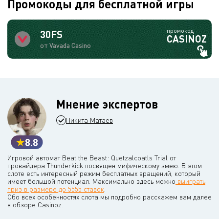
Промокоды для бесплатной игры
промокод
30FS
CASINOZ
от Vavada Casino
Мнение экспертов
Никита Матаев
8.8
Игровой автомат Beat the Beast: Quetzalcoatls Trial от
провайдера Thunderkick посвящен мифическому змею. В этом
слоте есть интересный режим бесплатных вращений, который
имеет большой потенциал. Максимально здесь можно
выиграть
приз в размере до 5555 ставок
.
Обо всех особенностях слота мы подробно расскажем вам далее
в обзоре Casinoz.