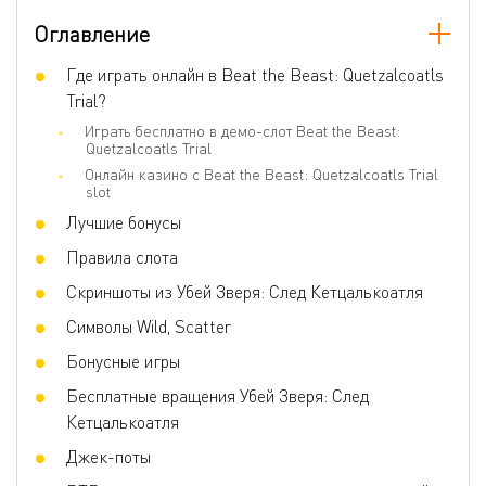
Количество барабанов
5
Оглавление
Количество линий
9
Джокеры
Где играть онлайн в Beat the Beast: Quetzalcoatls
Да
Trial?
Скаттер
Да
Играть бесплатно в демо-слот Beat the Beast:
Игра по равным шансам
Нет
Quetzalcoatls Trial
Онлайн казино с Beat the Beast: Quetzalcoatls Trial
Бонусные игры
Free Spins, Collections
slot
Волатильность
Высокая
Лучшие бонусы
3D слот
Нет
Правила слота
Респины
Нет
Скриншоты из Убей Зверя: След Кетцалькоатля
Фриспины
Да
Символы Wild, Scatter
Прогрессивные умножения
Бонусные игры
Нет
Бесплатные вращения Убей Зверя: След
Ставка на линию
0.011 - 11.111
Кетцалькоатля
Джек-поты