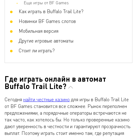
Еще игры от BF Games
Как играть в Buffalo Trail Lite?
Новинки BF Games слотов
Мобильная версия
Другие игровые автоматы
Стоит ли играть?
Где играть онлайн в автомат
Buffalo Trail Lite?
Сегодня
найти честные казино
для игры в Buffalo Trail Lite
от BF Games становится все сложнее. Рынок переполнен
предложениями, а порядочные операторы встречаются не
так часто, как хотелось бы. Но только проверенные казино
дают уверенность в честности и гарантируют прозрачность
выплат. Поэтому играть стоит именно там, где репутация