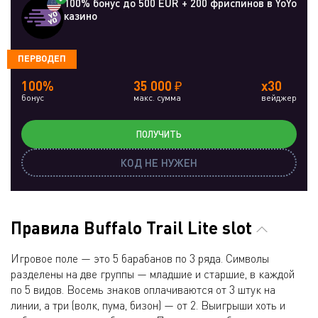
100% бонус до 500 EUR + 200 фриспинов в YoYo
казино
ПЕРВОДЕП
100%
35 000 ₽
x30
бонус
макс. сумма
вейджер
ПОЛУЧИТЬ
КОД НЕ НУЖЕН
Правила Buffalo Trail Lite slot
Игровое поле — это 5 барабанов по 3 ряда. Символы
разделены на две группы — младшие и старшие, в каждой
по 5 видов. Восемь знаков оплачиваются от 3 штук на
линии, а три (волк, пума, бизон) — от 2. Выигрыши хоть и