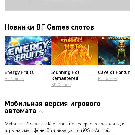
Новинки BF Games слотов
Energy Fruits
Stunning Hot
Cave of Fortune
Remastered
BF Games
BF Games
BF Games
Мобильная версия игрового
автомата
Мобильный слот Buffalo Trail Lite прекрасно подходит для
игры на смартфоне. Оптимизация под iOS и Android