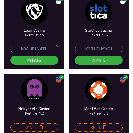
Leon Casino
Slottica casino
Рейтинг 7.5
Рейтинг 7.4
КОД НЕ НУЖЕН
КОД НЕ НУЖЕН
ИГРАТЬ
ИГРАТЬ
Nokycbets Casino
MostBet Casino
Рейтинг 7.2
Рейтинг 7.2
WIN200
BETOZ