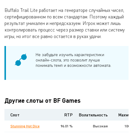
Buffalo Trail Lite работает на генераторе случайных чисел,
сертифицированном по всем стандартам. Поэтому каждый
результат уникален и непредсказуем. Игрок может лишь
контролировать процесс через размер ставки или систему
игры, но итог все равно остается в руках удачи.
Не забудьте изучить характеристики
онлайн-слота, это позволит лучше
понимать темп и возможности автомата.
Другие слоты от BF Games
Слот
RTP
Волатильность
Maxwin
Stunning Hot Dice
96.01 %
Высокая
1000