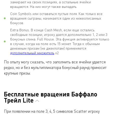
замирают на своих позициях, а остальные ячейки
вращаются. На них могут также выпадать
Coin Symbols или оставаться пустые поля. Как только все
вращения сыграны, начинается один из нижеописанных
бонусов.
Extra Bonus. В конце Cash Mesh, если еще остались
свободные позиции, игроку дается дополнительно 1, 2 или 3
бонусных спина. Full House. Эта функция активируется только
в случае, когда на поле есть 15 монет. Тогда к обычным
денежным призам (не джекпотам) применяется
дополнительный множитель
х2.
По опыту могу сказать, что заполнить все ячейки удается
редко, но и без мультипликатора бонусный раунд приносит
крупные призы.
Бесплатные вращения Баффало
Трейл Lite
При появлении на поле 3, 4, 5 символов Scatter игроку