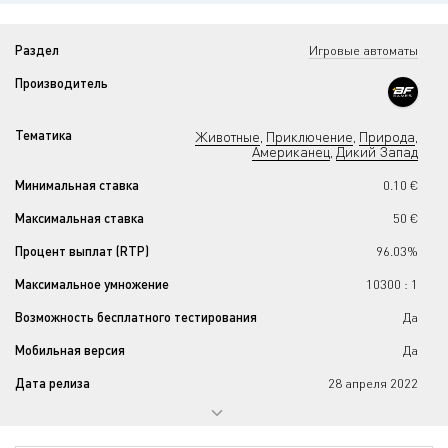
Раздел
Игровые автоматы
Производитель
Тематика
Животные
Приключение
Природа
,
,
,
Американец
Дикий Запад
,
Минимальная ставка
0.10 €
Максимальная ставка
50 €
Процент выплат (RTP)
96.03%
Максимальное умножение
10300 : 1
Возможность бесплатного тестирования
Да
Мобильная версия
Да
Дата релиза
28 апреля 2022
Прогрессивный джекпот
Нет