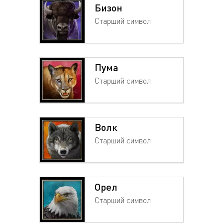
Бизон
Старший символ
Пума
Старший символ
Волк
Старший символ
Орел
Старший символ