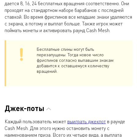
дается 8, 16, 24 бесплатных вращения соответственно. Они
проходят на стандартном наборе барабанов с последней
ставкой. Во время фриспинов все младшие знаки удаляются
с экрана, а потому и выплат больше. Также игрок может
поймать монеты и активировать раунд Cash Mesh.
Бесплатные спины могут быть
перезапущены. Тогда новое число
фриспинов согласно выпавшим знакам
добавится к оставшемуся количеству
вращений.
Джек-поты
Каждый пользователь может
выиграть джекпот
в раунде
Cash Mesh. Для этого нужно остановить монету с
наименованием приза. Всего их четыре вида, а выплата