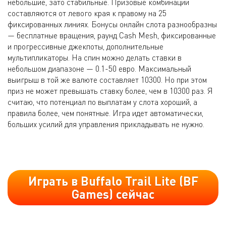
небольшие, зато стабильные. Призовые комбинации
составляются от левого края к правому на 25
фиксированных линиях. Бонусы онлайн слота разнообразны
— бесплатные вращения, раунд Cash Mesh, фиксированные
и прогрессивные джекпоты, дополнительные
мультипликаторы. На спин можно делать ставки в
небольшом диапазоне — 0.1-50 евро. Максимальный
выигрыш в той же валюте составляет 10300. Но при этом
приз не может превышать ставку более, чем в 10300 раз. Я
считаю, что потенциал по выплатам у слота хороший, а
правила более, чем понятные. Игра идет автоматически,
больших усилий для управления прикладывать не нужно.
Играть в Buffalo Trail Lite (BF
Games) сейчас