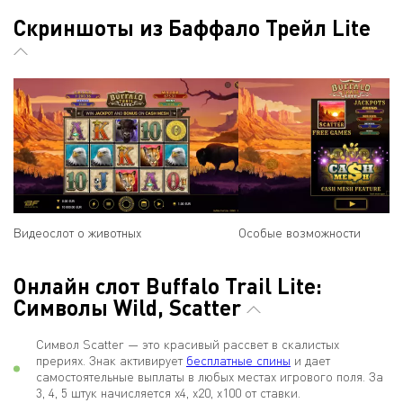
Скриншоты из Баффало Трейл Lite
Видеослот о животных
Особые возможности
Онлайн слот Buffalo Trail Lite:
Символы Wild, Scatter
Символ Scatter — это красивый рассвет в скалистых
прериях. Знак активирует
бесплатные спины
и дает
самостоятельные выплаты в любых местах игрового поля. За
3, 4, 5 штук начисляется х4, х20, х100 от ставки.