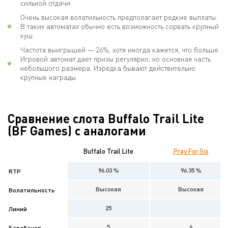
сильной отдачи.
Очень высокая волатильность предполагает редкие выплаты.
В таких автоматах обычно есть возможность сорвать крупный
куш.
Частота выигрышей — 26%, хотя иногда кажется, что больше.
Игровой автомат дает призы регулярно, но основная часть
небольшого размера. Изредка бывают действительно
крупные награды.
Сравнение слота Buffalo Trail Lite
(BF Games) с аналогами
Buffalo Trail Lite
Pray For Six
96.03 %
96.35 %
RTP
Высокая
Высокая
Волатильность
25
Линий
5
6
Барабанов